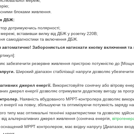
числювальної мережі;
ерію;
льсними блоками живлення.
ня ДБЖ:
тор дотримуючись полярності;
мережі, вставивши вилку від ДБЖ у розетку 220В;
ння самодіагностики та включення ДБЖ.
я автоматично! Забороняється натискати кнопку включення та
ртикул]:
яє забезпечити резервне живлення пристрою потужністю до [Мощно
апруги.
Широкий діапазон стабілізації напруги дозволяє убезпечити 
ативних джерел енергії.
Використовуйте сонячну або вітрову енер
вних джерел енергії дозволяє отримувати додаткову вигоду за про
нтролер.
Наявність вбудованого MPPT-контролера дозволяє викори
 енергії на повну, збільшуючи та оптимізуючи потужність заряду на
ого типу має оптимальні технічні характеристики та дозволяє здій
к і від альтернативних джерел живлення (сонячна енергія,
вітрогенер
 оснащений МРРТ контролером, має вхідну напругу [Диапазон вход