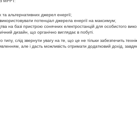
з MPPT:
 та альтернативних джерел енергії;
використовувати потенціал джерела енергії на максимум;
тва на базі пристрою сонячних електростанцій для особистого вико
ічний дизайн, що органічно виглядає в побуті.
типу, слід звернути увагу на те, що це не тільки забезпечить техні
ленням, але і дасть можливість отримати додатковий дохід, завдяк