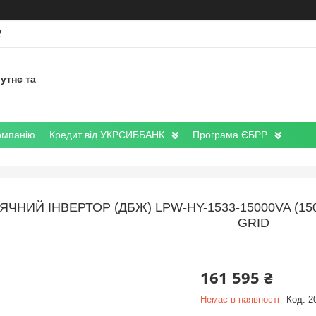
2
утнє та
омпанію
Кредит від УКРСИББАНК
Програма ЄБРР
ЧНИЙ ІНВЕРТОР (ДБЖ) LPW-HY-1533-15000VA (150
GRID
161 595 ₴
Немає в наявності
Код:
2