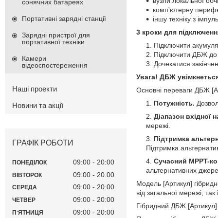
вузли локальної об
сонячних батареях
комп'ютерну периф
Портативні зарядні станції
іншу техніку з імпу
3 кроки для підключен
Зарядні пристрої для
портативної техніки
Підключити акумуля
Підключити ДБЖ до 
Камери
Дочекатися закінче
відеоспостереження
Увага! ДБЖ увімкнетьс
Наші проекти
Основні переваги ДБЖ [А
Потужність.
Дозвол
Новини та акції
Діапазон вхідної н
мережі.
Підтримка альтерн
ГРАФІК РОБОТИ
Підтримка альтернати
Сучасний MPPT-ко
09:00
20:00
ПОНЕДІЛОК
альтернативних джерел
09:00
20:00
ВІВТОРОК
Модель [Артикул] гібридн
09:00
20:00
СЕРЕДА
від загальної мережі, та
09:00
20:00
ЧЕТВЕР
Гібридний ДБЖ [Артикул]
09:00
20:00
ПʼЯТНИЦЯ