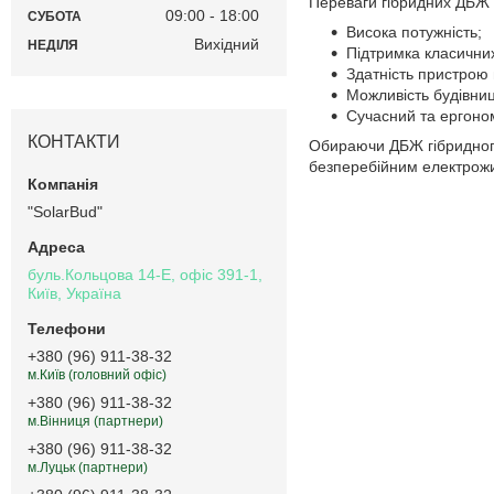
Переваги гібридних ДБЖ 
09:00
18:00
СУБОТА
Висока потужність;
Вихідний
НЕДІЛЯ
Підтримка класичних
Здатність пристрою 
Можливість будівниц
Сучасний та ергоном
КОНТАКТИ
Обираючи ДБЖ гібридного 
безперебійним електрожив
"SolarBud"
буль.Кольцова 14-Е, офіс 391-1,
Київ, Україна
+380 (96) 911-38-32
м.Київ (головний офіс)
+380 (96) 911-38-32
м.Вінниця (партнери)
+380 (96) 911-38-32
м.Луцьк (партнери)