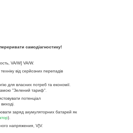
 переривати самодіагностику!
сть, VA/W] VA/W.
техніку від серйозних перепадів
гію для власних потреб та економії.
грамою "Зелений тариф".
стовувати потенціал
 виході.
снювати заряд акумуляторних батарей як
атор
).
ного напряжения, V]V.