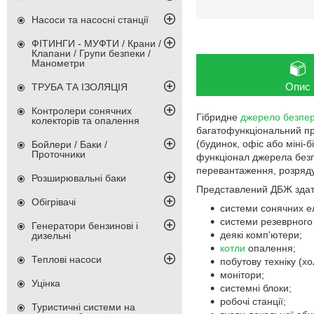
Насоси та насосні станції
ФІТИНГИ - МУФТИ / Крани /
Клапани / Групи безпеки /
Манометри
Опис
ТРУБА ТА ІЗОЛЯЦІЯ
Контролери сонячних
Гібридне
джерело безпер
колекторів та опалення
багатофункціональний пр
(будинок, офіс або міні
Бойлери / Баки /
Проточники
функціонал джерела безпе
перевантаження, розряду
Розширювальні баки
Представлений ДБЖ здат
Обігрівачі
системи сонячних е
системи резеврного
Генератори бензинові і
деякі комп'ютери;
дизельні
котли
опалення;
Теплові насоси
побутову техніку (х
монітори;
Уцінка
системні блоки;
робочі станції;
Туристичні системи на