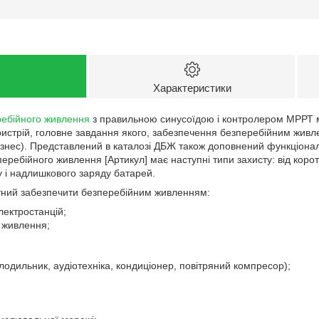
Характеристики
ебійного живлення
з правильною синусоїдою і контролером МРРТ мо
истрій, головне завдання якого, забезпечення безперебійним живле
-бізнес). Представлений в каталозі ДБЖ також доповнений функціон
ребійного живлення [Артикул] має наступні типи захисту: від корот
 і надлишкового заряду батарей.
ний забезпечити безперебійним живленням:
лектростанцій;
 живлення;
олодильник, аудіотехніка, кондиціонер, повітряний компресор);