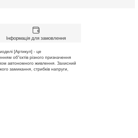
Інформація для замовлення
делі [Артикул] - це
нням об"єктів різного призначення
алом автономного живлення. Захисний
кого замикання, стрибків напруги,