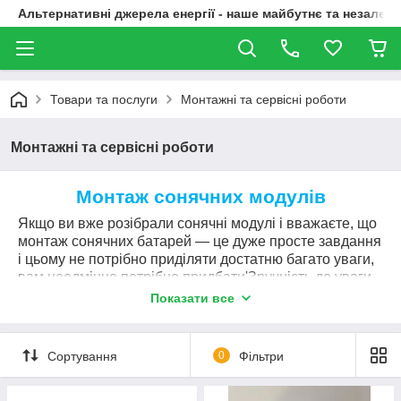
Альтернативні джерела енергії - наше майбутнє та незалежн
Товари та послуги
Монтажні та сервісні роботи
Монтажні та сервісні роботи
Монтаж сонячних модулів
Якщо ви вже розібрали сонячні модулі
і вважаєте, що
монтаж сонячних батарей — це дуже просте завдання
і цьому не потрібно приділяти достатню багато уваги,
вам неодмінно потрібно придбати
'
Зручність до уваги
такі поради
.
Показати все
Монтаж сонячних панелей
вимагає насамперед
великої уваги
і акуратності. Для того, щоб
фотоелектричні системи функціонували, оскільки
Сортування
0
Фільтри
треба, важливо продумати та змонтувати по-
справжньому якісну конструкцію й правильно її