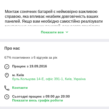
за вигідними цінами в магазині
SolarBud
.
Монтаж сонячних батарей
є неймовірно важливою
справою, яка впливає
неабияк довговічність ваших
панелей. Якщо вам
необхідно
самостійно реалізувати
монтування сонячних панелей
, вам варто приділити
підвищену увагу комплектуючим для монтування
Показати все
батарей сонячних.
Встановлення сонячних панелей
буде якісним, якщо ви вирішите використовувати для
монтування першокласні комплектуючі для сонячних
Про нас
панелей
. Запчастини сонячних батарей чудової якості
можна легко відшукати в магазині
SolarBud
.
67% позитивних з 6 відгуків за рік
Саме завдяки чудовим запчастинам-кріпленням ви
Працює з 19.09.2016
зможете встановити сонячні модулі на вашому даху
або, як варіант, зробити батареї частиною конструкції
м. Київ
будівлі. Від якості призначених для монтування
буль.Кольцова 14-Е, офіс 391-1, Київ, Україна
комплектуючих безпосередньо залежить термін
коректної роботи панелей сонячних, тож не потрібно
Контакти
пробувати заощаджувати на деталях, позаяк від
комплектуючих залежить по-справжньому багато.
Сьогодні працює з 09:00 до 20:00
Показати весь графік роботи
Замовте
комплектуючі до сонячних батарей
в
магазині
SolarBud
, і ви будете вражені чудовою якістю