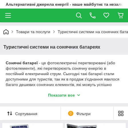
Альтернативні джерела енергії - наше майбутнє та незалежн
Товари та послуги
Туристичні системи на сонячних бат
Туристичні системи на сонячних батареях
Сонячні батареї
- це фотоелектричні перетворювачі (або
фотоелементи), які перетворюють сонячну енергію в
постійний електричний струм. Сьогодні такі батареї стали
доступними для туристів, так як в продаж з'єднання явилося
багато дешевих сонячних елементів, які можуть успішно
використовуватися в якості джерела струму. Наприклад,
Показати все
сонячна батарея може служити для підзарядки мобільного
телефону. Також такі батареї можуть служити для інших
функцій, таких як для живлення цифрових камер, MP3-
плеєрів, ноутбуків, фото-камер, PDA телефонів та GPS-
Сортування
0
Фільтри
навігаторів.