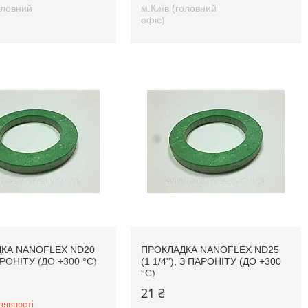
оловний
м.Київ (головний
офіс)
КА NANOFLEX ND20
ПРОКЛАДКА NANOFLEX ND25
АРОНІТУ (ДО +300 °C)
(1 1/4''), З ПАРОНІТУ (ДО +300
°C)
21 ₴
аявності