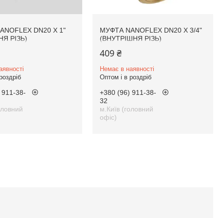
ANOFLEX DN20 Х 1"
МУФТА NANOFLEX DN20 Х 3/4"
Я РІЗЬ)
(ВНУТРІШНЯ РІЗЬ)
409 ₴
аявності
Немає в наявності
роздріб
Оптом і в роздріб
 911-38-
+380 (96) 911-38-
32
оловний
м.Київ (головний
офіс)