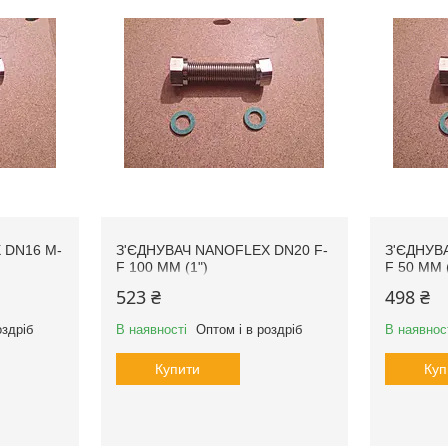
 DN16 М-
З'ЄДНУВАЧ NANOFLEX DN20 F-
З'ЄДНУВ
F 100 MM (1")
F 50 MM (
523 ₴
498 ₴
оздріб
В наявності
Оптом і в роздріб
В наявнос
Купити
Куп