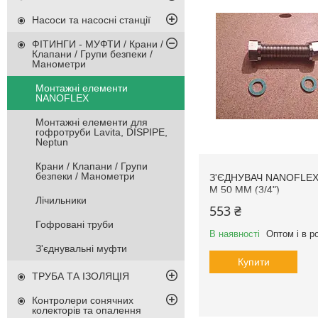
Насоси та насосні станції
ФІТИНГИ - МУФТИ / Крани /
Клапани / Групи безпеки /
Манометри
Монтажні елементи
NANOFLEX
Монтажні елементи для
гофротруби Lavita, DISPIPE,
Neptun
Крани / Клапани / Групи
безпеки / Манометри
З'ЄДНУВАЧ NANOFLEX
М 50 MM (3/4")
Лічильники
553 ₴
Гофровані труби
В наявності
Оптом і в р
З'єднувальні муфти
Купити
ТРУБА ТА ІЗОЛЯЦІЯ
Контролери сонячних
колекторів та опалення