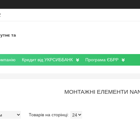
2
утнє та
омпанію
Кредит від УКРСИББАНК
Програма ЄБРР
МОНТАЖНІ ЕЛЕМЕНТИ NA