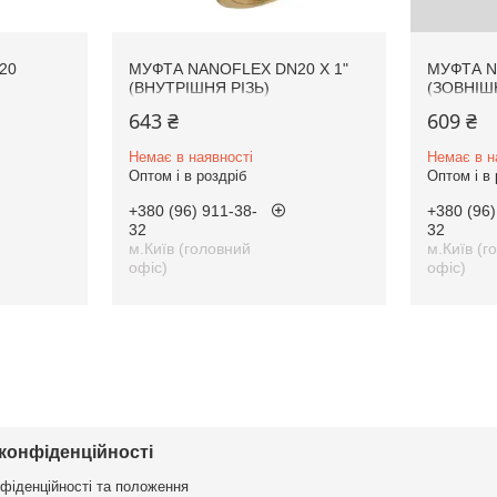
20
МУФТА NANOFLEX DN20 Х 1"
МУФТА N
(ВНУТРІШНЯ РІЗЬ)
(ЗОВНІШН
643 ₴
609 ₴
Немає в наявності
Немає в н
Оптом і в роздріб
Оптом і в 
+380 (96) 911-38-
+380 (96)
32
32
м.Київ (головний
м.Київ (г
офіс)
офіс)
 конфіденційності
нфіденційності та положення