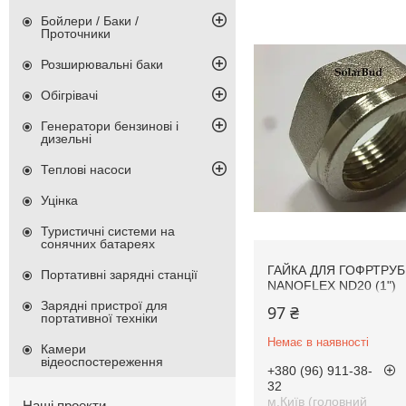
Бойлери / Баки /
Проточники
Розширювальні баки
Обігрівачі
Генератори бензинові і
дизельні
Теплові насоси
Уцінка
Туристичні системи на
сонячних батареях
ГАЙКА ДЛЯ ГОФРТРУ
Портативні зарядні станції
NANOFLEX ND20 (1")
Зарядні пристрої для
97 ₴
портативної техніки
Немає в наявності
Камери
відеоспостереження
+380 (96) 911-38-
32
м.Київ (головний
Наші проекти