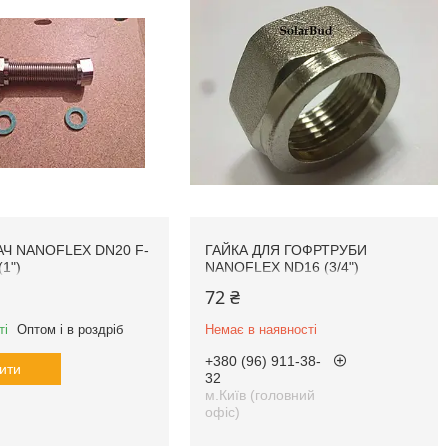
АЧ NANOFLEX DN20 F-
ГАЙКА ДЛЯ ГОФРТРУБИ
1")
NANOFLEX ND16 (3/4")
72 ₴
ті
Оптом і в роздріб
Немає в наявності
+380 (96) 911-38-
ити
32
м.Київ (головний
офіс)