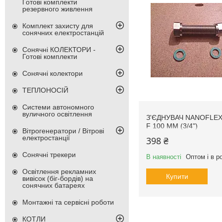
Готові комплекти
резервного живлення
Комплект захисту для
сонячних електростанцій
Сонячні КОЛЕКТОРИ -
Готові комплекти
Сонячні колектори
ТЕПЛОНОСІЙ
Системи автономного
вуличного освітлення
З'ЄДНУВАЧ NANOFLEX
F 100 MM (3/4")
Вітрогенератори / Вітрові
електростанції
398 ₴
Сонячні трекери
В наявності
Оптом і в р
Освітлення рекламних
Купити
вивісок (біг-бордів) на
сонячних батареях
Монтажні та сервісні роботи
КОТЛИ