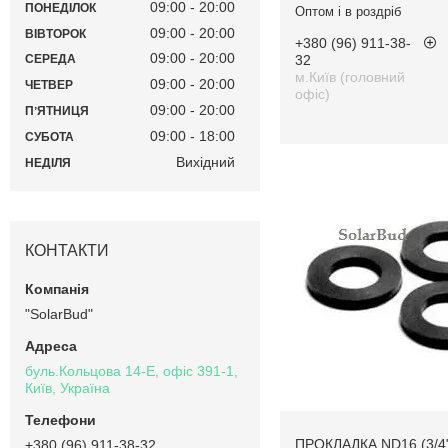
09:00
20:00
ПОНЕДІЛОК
Оптом і в роздріб
09:00
20:00
ВІВТОРОК
+380 (96) 911-38-
09:00
20:00
32
СЕРЕДА
м.Київ (головний
09:00
20:00
ЧЕТВЕР
офіс)
09:00
20:00
ПʼЯТНИЦЯ
09:00
18:00
СУБОТА
Вихідний
НЕДІЛЯ
КОНТАКТИ
"SolarBud"
буль.Кольцова 14-Е, офіс 391-1,
Київ, Україна
ПРОКЛАДКА ND16 (3/4"
+380 (96) 911-38-32