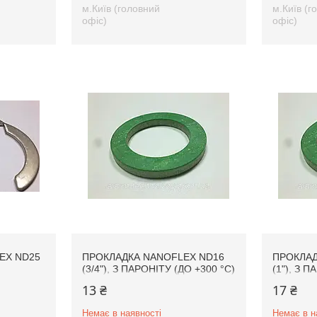
м.Київ (головний
м.Київ (г
офіс)
офіс)
EX ND25
ПРОКЛАДКА NANOFLEX ND16
ПРОКЛАД
(3/4"), З ПАРОНІТУ (ДО +300 °C)
(1"), З П
13 ₴
17 ₴
Немає в наявності
Немає в н