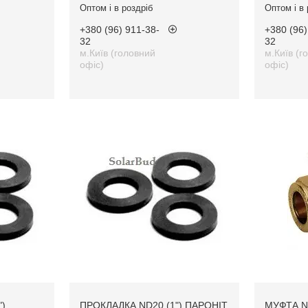
Оптом і в роздріб
Оптом і в 
+380 (96) 911-38-
+380 (96)
32
32
м.Київ (головний
м.Київ (г
офіс)
офіс)
),
ПРОКЛАДКА ND20 (1") ПАРОНІТ
МУФТА N