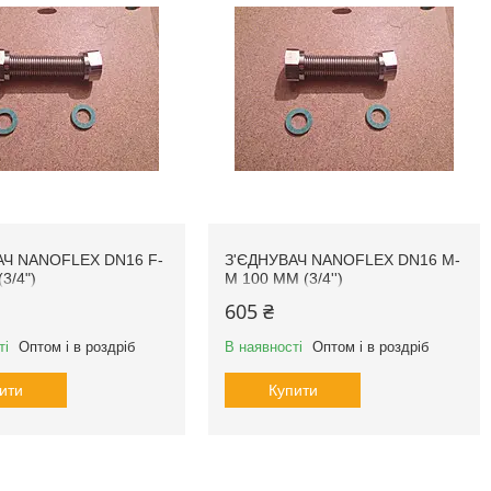
АЧ NANOFLEX DN16 F-
З'ЄДНУВАЧ NANOFLEX DN16 М-
3/4")
М 100 MM (3/4'')
605 ₴
ті
Оптом і в роздріб
В наявності
Оптом і в роздріб
ити
Купити