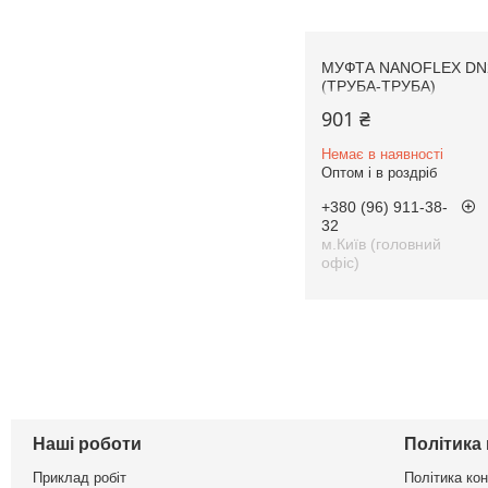
МУФТА NANOFLEX DN
(ТРУБА-ТРУБА)
901 ₴
Немає в наявності
Оптом і в роздріб
+380 (96) 911-38-
32
м.Київ (головний
офіс)
Наші роботи
Політика
Приклад робіт
Політика ко