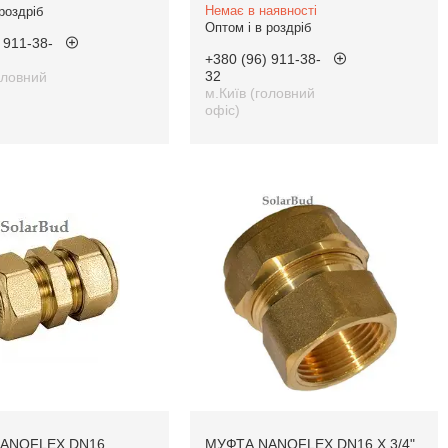
Немає в наявності
роздріб
Оптом і в роздріб
 911-38-
+380 (96) 911-38-
32
оловний
м.Київ (головний
офіс)
ANOFLEX DN16
МУФТА NANOFLEX DN16 Х 3/4"