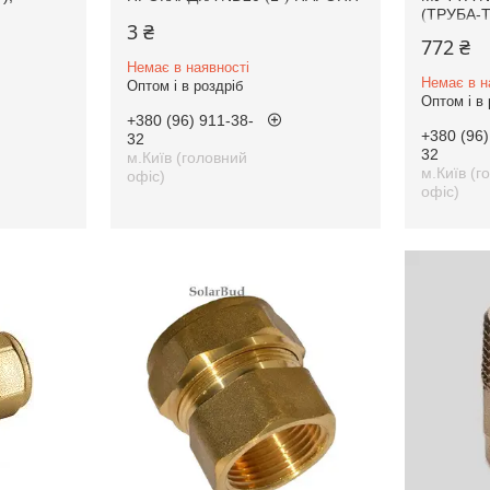
(ТРУБА-
3 ₴
772 ₴
Немає в наявності
Немає в н
Оптом і в роздріб
Оптом і в 
+380 (96) 911-38-
+380 (96)
32
32
м.Київ (головний
м.Київ (г
офіс)
офіс)