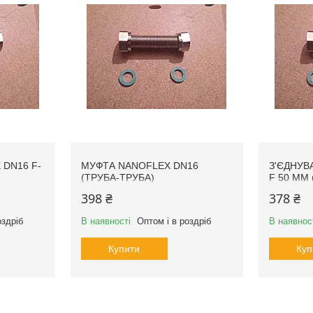
 DN16 F-
МУФТА NANOFLEX DN16
З'ЄДНУВ
(ТРУБА-ТРУБА)
F 50 MM (
398 ₴
378 ₴
оздріб
В наявності
Оптом і в роздріб
В наявнос
Купити
Куп