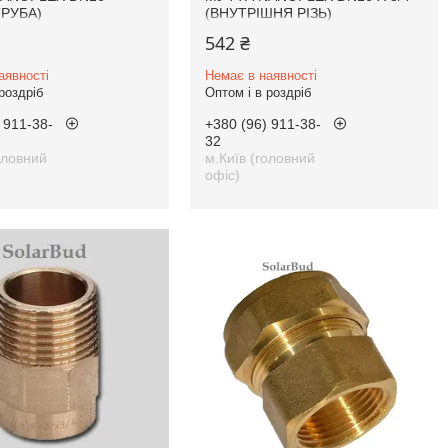
ТРУБА)
(ВНУТРІШНЯ РІЗЬ)
542 ₴
аявності
Немає в наявності
роздріб
Оптом і в роздріб
 911-38-
+380 (96) 911-38-
32
оловний
м.Київ (головний
офіс)