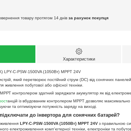
овернення товару протягом 14 днів
за рахунок покупця
Характеристики
Ж) LPY-С-PSW-1500VA (1050Вт) MPPT 24V
истрій, який перетворює постійний струм (DC) від сонячних панеле
ля живлення побутової або офісної техніки.
МРРТ контролером здатний заряджати акумулятор як від електромере
рост
анцій із вбудованим контролером MPPT дозволяє максимально 
уючи та оптимізуючи потужність заряду на виході.
 підключати до інвертора для сонячних батарей?
 живлення
LPY-С-PSW-1500VA (1050Вт) MPPT 24V
з правильною си
ого електроживлення комп'ютерної техніки, електроніки та побутов