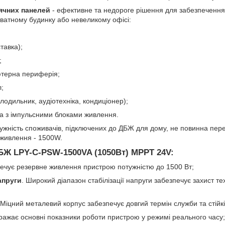
ячних панелей
- ефективне та недороге рішення для забезпеченн
иватному будинку або невеликому офісі:
тавка);
;
ютерна периферія;
;
олодильник, аудіотехніка, кондиціонер);
ка з імпульсними блоками живлення.
жність споживачів, підключених до ДБЖ для дому, не повинна пер
живлення - 1500W.
БЖ LPY-С-PSW-1500VA (1050Вт) MPPT 24V:
печує резервне живлення пристрою потужністю до 1500 Вт;
апруги
. Широкий діапазон стабілізації напруги забезпечує захист те
 Міцний металевий корпус забезпечує довгий термін служби та стійкі
ражає основні показники роботи пристрою у режимі реального часу;