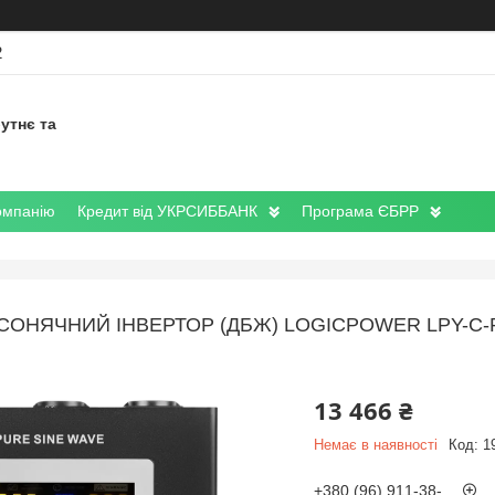
2
утнє та
омпанію
Кредит від УКРСИББАНК
Програма ЄБРР
СОНЯЧНИЙ ІНВЕРТОР (ДБЖ) LOGICPOWER LPY-С-P
13 466 ₴
Немає в наявності
Код:
1
+380 (96) 911-38-