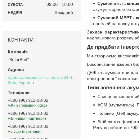
Сумісність із кіл
09:00
18:00
СУБОТА
акумуляторною батар
Вихідний
НЕДІЛЯ
Сучасний MPPT - 
панелей на повну поту
Захисні характеристик
надлишкового розряду або
КОНТАКТИ
Де придбати інверт
Ми створюємо високоякіс
"SolarBud"
Використання джерел без
ДБЖ та акумулятори для 
буль.Кольцова 14-Е, офіс 391-1,
електроенергії із загальн
Київ, Україна
Типи зовнішніх аку
Свинцево-кислотний
+380 (96) 911-38-32
AGM (мультигель): Р
м.Київ (головний офіс)
Гелевий (Gel) акуму
+380 (96) 911-38-32
м.Вінниця (партнери)
Літій-залізо-фосфа
+380 (96) 911-38-32
Ресурс роботи до 7000
м.Луцьк (партнери)