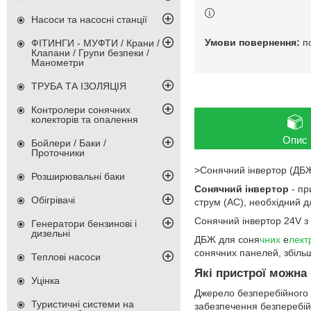
Насоси та насосні станції
п
ФІТИНГИ - МУФТИ / Крани /
Клапани / Групи безпеки /
Манометри
ТРУБА ТА ІЗОЛЯЦІЯ
Контролери сонячних
колекторів та опалення
Опис
Бойлери / Баки /
Проточники
>Сонячний інвертор (ДБ
Розширювальні баки
Сонячний інвертор
- пр
Обігрівачі
струм (AC), необхідний д
Сонячний інвертор 24V з 
Генератори бензинові і
дизельні
ДБЖ для соня
чних
е
лект
сонячних панелей, збільш
Теплові насоси
Які пристрої можна
Уцінка
Джерело безперебійного
Туристичні системи на
забезпечення безперебійн