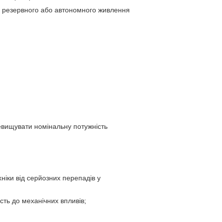
я резервного або автономного живлення
евищувати номінальну потужність
хніки від серйозних перепадів у
сть до механічних впливів;