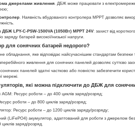
ькома джерелами живлення
. ДБЖ може працювати з електромереж
еєю;
контролер
. Наявність вбудованого контролера MPPT дозволяє вико
жність.
и ДБЖ LPY-С-PSW-1500VA (1050Вт) MPPT 24V
: захист від коротко
 заряду батарей високої/низької напруги.
ор для сонячних батарей недорого?
не обладнання, яке відповідає найсучаснішим стандартам безпеки т
перебійного живлення для сонячних панелей дозволяє суттєво заощ
сонячних панелей здатні частково або повністю забезпечити корист
ої мережі.
муляторів, які можна підключити до ДБЖ для сонячн
 AGM: Ресурс роботи – до 400 циклів заряд/розряд;
есурс роботи – до 800 циклів заряд/розряд;
лятор: Ресурс роботи – до 1200 циклів заряду/розряду;
тний (LiFePO4) акумулятор, адаптований для роботи з джерелом бе
 циклів заряд/розряд.