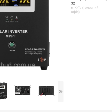
32
м.Київ (головний
офіс)