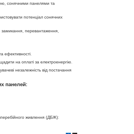
ею, сонячними панелями та
ристовувати потенціал сонячних
го замикання, перевантаження,
а ефективності.
адити на оплаті за електроенергію.
увачеві незалежність від постачання
их панелей:
зперебійного живлення (ДБЖ):