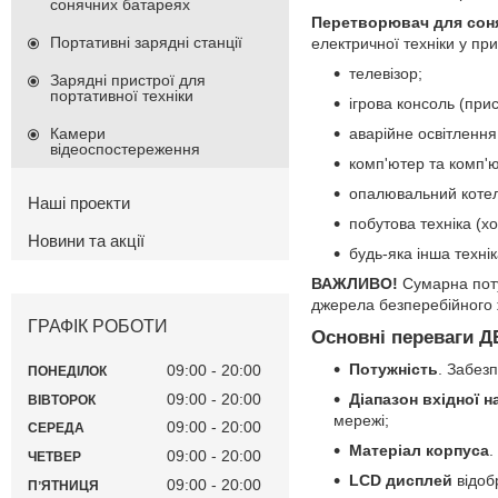
сонячних батареях
Перетворювач для сон
Портативні зарядні станції
електричної техніки у пр
телевізор;
Зарядні пристрої для
портативної техніки
ігрова консоль (прис
аварійне освітлення
Камери
відеоспостереження
комп'ютер та комп'
опалювальний котел
Наші проекти
побутова техніка (х
Новини та акції
будь-яка інша техні
ВАЖЛИВО!
Сумарна поту
джерела безперебійного 
ГРАФІК РОБОТИ
Основні переваги Д
Потужність
. Забез
09:00
20:00
ПОНЕДІЛОК
09:00
20:00
Діапазон вхідної н
ВІВТОРОК
мережі;
09:00
20:00
СЕРЕДА
Матеріал корпуса
.
09:00
20:00
ЧЕТВЕР
LCD дисплей
відоб
09:00
20:00
ПʼЯТНИЦЯ