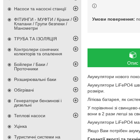
Насоси та насосні станції
п
ФІТИНГИ - МУФТИ / Крани /
Клапани / Групи безпеки /
Манометри
ТРУБА ТА ІЗОЛЯЦІЯ
Контролери сонячних
колекторів та опалення
Опис
Бойлери / Баки /
Проточники
Акумулятори нового поко
Розширювальні баки
Акумулятори LiFePO4 шви
Обігрівачі
розміри.
Літієва батарея, як систе
Генератори бензинові і
дизельні
У порівнянні зі свинцево
вони в 2 рази легші за с
Теплові насоси
Акумулятори LiFePO4 маю
Уцінка
Якщо Вам потрібен акумул
Туристичні системи на
Гарантії якості та техн