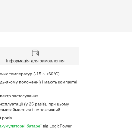
Інформація для замовлення
чих температур (-15 ~ +60°C).
дь-якому положенні) і мають компактні
спектр застосування.
сплуатації (у 25 разів), при цьому
самозаймається і не токсичний.
 років.
акумуляторні батареї
від LogicPower.