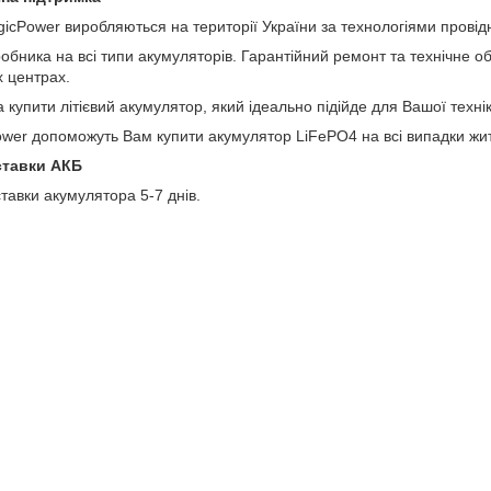
cPower виробляються на території України за технологіями провідни
обника на всі типи акумуляторів. Гарантійний ремонт та технічне 
х центрах.
 купити літієвий акумулятор, який ідеально підійде для Вашої техні
ower допоможуть Вам купити акумулятор LiFePO4 на всі випадки жит
ставки АКБ
тавки акумулятора 5-7 днів.