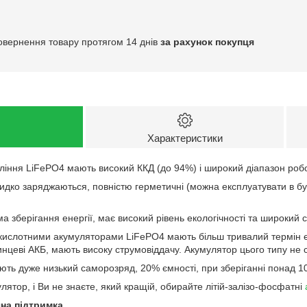
овернення товару протягом 14 днів
за рахунок покупця
Характеристики
ління LiFePO4 мають високий ККД (до 94%) і широкий діапазон робо
дко заряджаються, повністю герметичні (можна експлуатувати в бу
ма зберігання енергії, має високий рівень екологічності та широкий 
-кислотними акумуляторами LiFePO4 мають більш тривалий термін ек
винцеві АКБ, мають високу струмовіддачу. Акумулятор цього типу не 
ть дуже низький саморозряд, 20% ємності, при зберіганні понад 10
ятор, і Ви не знаєте, який кращій, обирайте літій-залізо-фосфатні
ічна підтримка