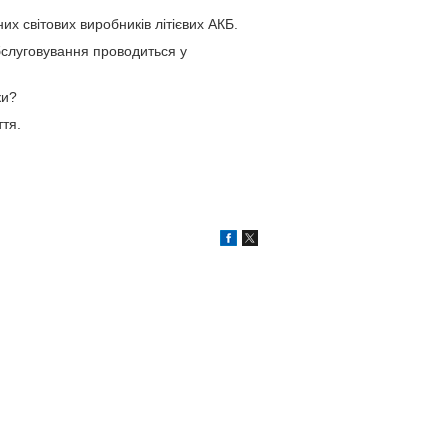
х світових виробників літієвих АКБ.
обслуговування проводиться у
ки?
тя.