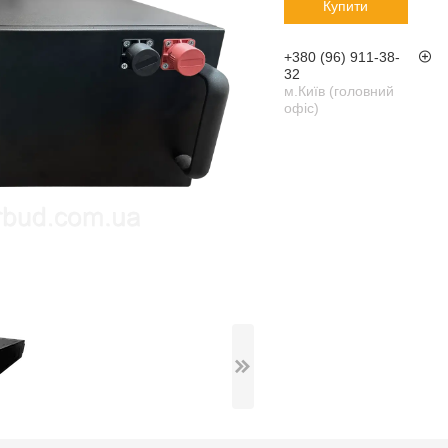
Купити
+380 (96) 911-38-
32
м.Київ (головний
офіс)