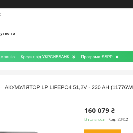
2
утнє та
омпанію
Кредит від УКРСИББАНК
Програма ЄБРР
АКУМУЛЯТОР LP LIFEPO4 51,2V - 230 AH (11776W
160 079 ₴
В наявності
Код:
23412