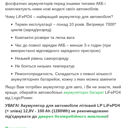
фосфатних акумуляторів перед іншими типами АКБ і
комплектують ними нові моделі своїх автомобілів.
Чому LiFePO4 – найкращий акумулятор для автомобіля?
Термін експлуатації – понад 10 років. Витримує 7000*
циклів (заряд/розряд)
Компактні розміри та легка вага
Час до повної зарядки АКБ – менше 3-х годин (при
використанні відповідного зарядного пристрою)
Низький рівень саморозряду
Не бояться низьких температур
Ремонтопридатність. Складається з певної кількості
акумуляторних батарейок, кожну з яких можна замінити
Якщо Вам потрібен акумулятор для авто, і Ви не знаєте, який
краще, обирайте автомобільні
акумуляторні батареї
LiFePO4
від LogicPower.
УВАГА! Акумулятор для автомобіля літієвий LP LiFePO4
(+ зліва) 12,8V - 100 Ah (1280Wh) не рекомендовано
під'єднувати до
джерел безперебійного живлення
!