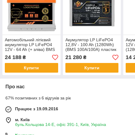
Автомобільний літієвий
Акумулятор LP LiFePO4
Акум
акумулятор LP LiFePO4
12,8V - 100 Ah (1280Wh)
12V 
12V - 64 Ah (+ зліва) BMS
(BMS 100A/100А) пластик
(128
1050А
LCD Smart BT
плас
24 188
21 280
14 
₴
₴
Купити
Купити
Про нас
67% позитивних з 6 відгуків за рік
Працює з 19.09.2016
м. Київ
буль.Кольцова 14-Е, офіс 391-1, Київ, Україна