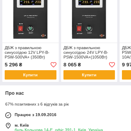
ДБЖ з правильною
ДБЖ з правильною
ДБЖ 
синусоїдою 12V LPY-B-
синусоїдою 24V LPY-B-
PSW
PSW-500VA+ (350Вт)
PSW-1500VA+(1050Вт)
10A/
5A/10A
10A/15A
сину
5 296
8 065
9 9
₴
₴
Купити
Купити
Про нас
67% позитивних з 6 відгуків за рік
Працює з 19.09.2016
м. Київ
буль.Кольцова 14-Е, офіс 391-1, Київ, Україна