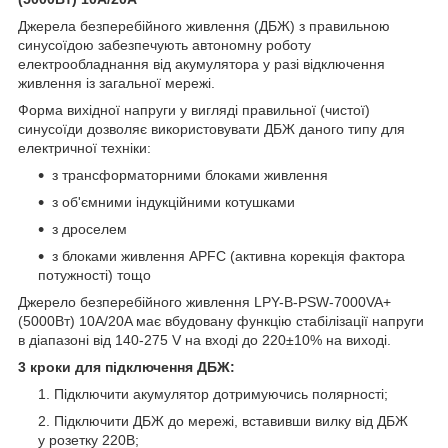
Джерела безперебійного живлення (ДБЖ) з правильною
синусоїдою забезпечують автономну роботу
електрообладнання від акумулятора у разі відключення
живлення із загальної мережі.
Форма вихідної напруги у вигляді правильної (чистої)
синусоїди дозволяє використовувати ДБЖ даного типу для
електричної техніки:
з трансформаторними блоками живлення
з об'ємними індукційними котушками
з дроселем
з блоками живлення APFC (активна корекція фактора
потужності) тощо
Джерело безперебійного живлення LPY-B-PSW-7000VA+
(5000Вт) 10А/20A має вбудовану функцію стабілізації напруги
в діапазоні від 140-275 V на вході до 220±10% на виході.
3 кроки для підключення ДБЖ:
Підключити акумулятор дотримуючись полярності;
Підключити ДБЖ до мережі, вставивши вилку від ДБЖ
у розетку 220В;