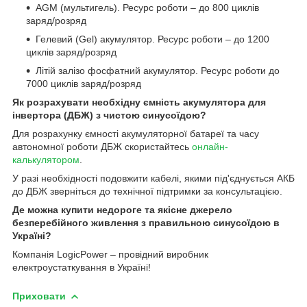
AGM (мультигель). Ресурс роботи – до 800 циклів
заряд/розряд
Гелевий (Gel) акумулятор. Ресурс роботи – до 1200
циклів заряд/розряд
Літій залізо фосфатний акумулятор. Ресурс роботи до
7000 циклів заряд/розряд
Як розрахувати необхідну ємність акумулятора для
інвертора (ДБЖ) з чистою синусоїдою?
Для розрахунку ємності акумуляторної батареї та часу
автономної роботи ДБЖ скористайтесь
онлайн-
калькулятором
.
У разі необхідності подовжити кабелі, якими під'єднується АКБ
до ДБЖ зверніться до технічної підтримки за консультацією.
Де можна купити недороге та якісне джерело
безперебійного живлення з правильною синусоїдою в
Україні?
Компанія LogicPower – провідний виробник
електроустаткування в Україні!
Приховати