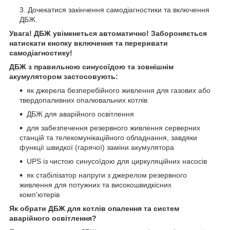
Дочекатися закінчення самодіагностики та включення
ДБЖ.
Увага! ДБЖ увімкнеться автоматично! Забороняється
натискати кнопку включення та переривати
самодіагностику!
ДБЖ з правильною синусоїдою та зовнішнім
акумулятором застосовують:
як джерела безперебійного живлення для газових або
твердопаливних опалювальних котлів
ДБЖ для аварійного освітлення
для забезпечення резервного живлення серверних
станцій та телекомунікаційного обладнання, завдяки
функції швидкої (гарячої) заміни акумулятора
UPS із чистою синусоїдою для циркуляційних насосів
як стабілізатор напруги з джерелом резервного
живлення для потужних та високошвидкісних
комп'ютерів
Як обрати ДБЖ для котлів опалення та систем
аварійного освітлення?