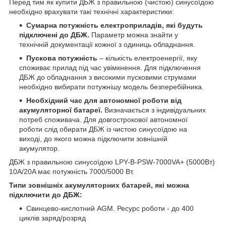
Перед тим як купити ДБЖ з правильною (чистою) синусоїдою
необхідно врахувати такі технічні характеристики:
Сумарна потужність електроприладів, які будуть
підключені до ДБЖ.
Параметр можна знайти у
технічній документації кожної з одиниць обладнання.
Пускова потужність
– кількість електроенергії, яку
споживає прилад під час увімкнення. Для підключення
ДБЖ до обладнання з високими пусковими струмами
необхідно вибирати потужнішу модель безперебійника.
Необхідний час для автономної роботи від
акумуляторної батареї.
Визначається з індивідуальних
потреб споживача. Для довгострокової автономної
роботи слід обирати ДБЖ із чистою синусоїдою на
виході, до якого можна підключити зовнішній
акумулятор.
ДБЖ з правильною синусоїдою LPY-B-PSW-7000VA+ (5000Вт)
10А/20A має потужність 7000/5000 Вт.
Типи зовнішніх акумуляторних батарей, які можна
підключити до ДБЖ:
Свинцево-кислотний AGM. Ресурс роботи - до 400
циклів заряд/розряд