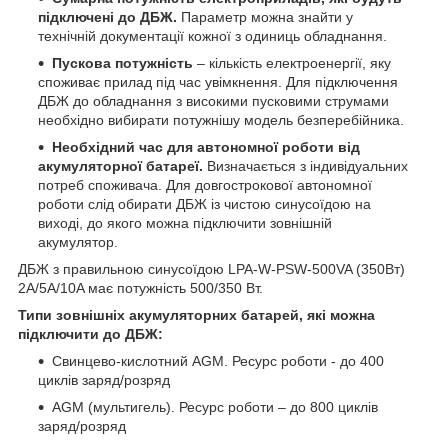
підключені до ДБЖ.
Параметр можна знайти у
технічній документації кожної з одиниць обладнання.
Пускова потужність
– кількість електроенергії, яку
споживає прилад під час увімкнення. Для підключення
ДБЖ до обладнання з високими пусковими струмами
необхідно вибирати потужнішу модель безперебійника.
Необхідний час для автономної роботи від
акумуляторної батареї.
Визначається з індивідуальних
потреб споживача. Для довгострокової автономної
роботи слід обирати ДБЖ із чистою синусоїдою на
виході, до якого можна підключити зовнішній
акумулятор.
ДБЖ з правильною синусоїдою LPA-W-PSW-500VA (350Вт)
2A/5A/10A має потужність 500/350 Вт.
Типи зовнішніх акумуляторних батарей, які можна
підключити до ДБЖ:
Свинцево-кислотний AGM. Ресурс роботи - до 400
циклів заряд/розряд
AGM (мультигель). Ресурс роботи – до 800 циклів
заряд/розряд