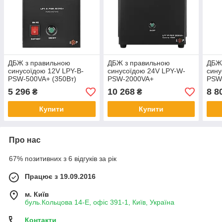
ДБЖ з правильною
ДБЖ з правильною
ДБЖ
синусоїдою 12V LPY-B-
синусоїдою 24V LPY-W-
сину
PSW-500VA+ (350Вт)
PSW-2000VA+
PSW
5A/10A
(1400Вт)10A/20A
(105
5 296
10 268
8 8
₴
₴
Купити
Купити
Про нас
67% позитивних з 6 відгуків за рік
Працює з 19.09.2016
м. Київ
буль.Кольцова 14-Е, офіс 391-1, Київ, Україна
Контакти