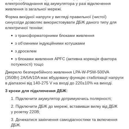
електрообладнання від акумулятора у разі відключення
живлення із загальної мережі.
Форма вихідної напруги у вигляді правильної (чистої)
синусоїди дозволяє використовувати ДБЖ даного типу для
електричної техніки:
з трансформаторними блоками живлення
з об'ємними індукційними котушками
з дроселем
з блоками живлення APFC (активна корекція фактора
потужності) тощо
Джерело безперебійного живлення LPA-W-PSW-500VA
(350Вт) 2A/5A/10A має вбудовану функцію стабілізації напруги
в діапазоні від 140-275 V на вході до 220±10% на виході.
3 кроки для підключення ДБЖ:
Підключити акумулятор дотримуючись полярності;
Підключити ДБЖ до мережі, вставивши вилку від ДБЖ
у розетку 220В;
Дочекатися закінчення самодіагностики та включення
ДБЖ.