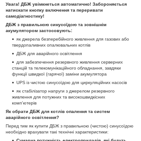
Увага! ДБЖ увімкнеться автоматично! Забороняється
натискати кнопку включення та переривати
самодіагностику!
ДБЖ з правильною синусоїдою та зовнішнім
акумулятором застосовують:
як джерела безперебійного живлення для газових або
твердопаливних опалювальних котлів
ДБЖ для аварійного освітлення
для забезпечення резервного живлення серверних
станцій та телекомунікаційного обладнання, завдяки
функції швидкої (гарячої) заміни акумулятора
UPS із чистою синусоїдою для циркуляційних насосів
як стабілізатор напруги з джерелом резервного
живлення для потужних та високошвидкісних
комп'ютерів
Як обрати ДБЖ для котлів опалення та систем
аварійного освітлення?
Перед тим як купити ДБЖ з правильною (чистою) синусоїдою
необхідно врахувати такі технічні характеристики:
Сумарна потужність електроприладів, які будуть