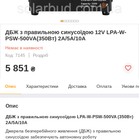
ДБЖ з правильною синусоїдою 12V LPA-W-
PSW-500VA(350Вт) 2A/5A/10A
Немає в наявності
Код: 7145
Роздріб
5 851
₴
Опис
Характеристики
Доставка
Оплата
Умови п
Опис
ДБЖ з правильною синусоїдою LPA-W-PSW-500VA (350Вт)
2A/5A/10A
Джерела безперебійного живлення (ДБЖ) з правильною
синусоїдою забезпечують автономну роботу