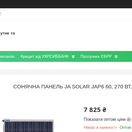
2
утнє та
омпанію
Кредит від УКРСИББАНК
Програма ЄБРР
СОНЯЧНА ПАНЕЛЬ JA SOLAR JAP6 60, 270 ВТ,
7 825 ₴
Показати оптові ціни
Немає в наявності
Оптом 