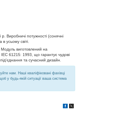
 р. Виробничі потужності (сонячні
 в усьому світі.
. Модуль виготовлений на
 IEC 61215: 1993, що гарантує чудові
е під'єднання та сучасний дизайн.
йте нам. Наші кваліфіковані фахівці
 щоб у будь-якій ситуації ваша система