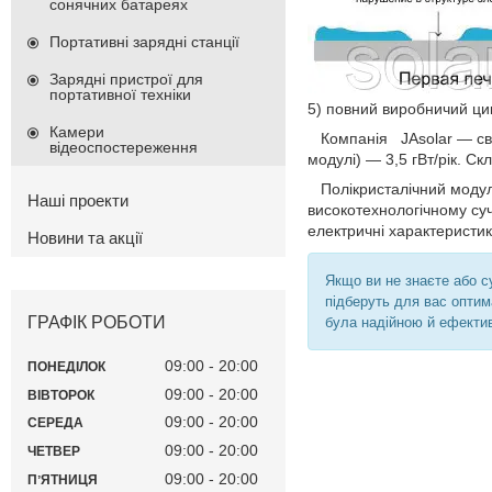
сонячних батареях
Портативні зарядні станції
Зарядні пристрої для
портативної техніки
5) повний виробничий ци
Камери
Компанія JAsolar — світо
відеоспостереження
модулі) — 3,5 гВт/рік. Ск
Полікристалічний модуль
Наші проекти
високотехнологічному суч
електричні характеристики
Новини та акції
Якщо ви не знаєте або с
підберуть для вас опти
ГРАФІК РОБОТИ
була надійною й ефекти
09:00
20:00
ПОНЕДІЛОК
09:00
20:00
ВІВТОРОК
09:00
20:00
СЕРЕДА
09:00
20:00
ЧЕТВЕР
09:00
20:00
ПʼЯТНИЦЯ