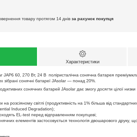
овернення товару протягом 14 днів
за рахунок покупця
Характеристики
JAP6 60, 270 Вт, 24 В поліристалічна сонячна батарея преміумклас
их зібрані сонячні батареї JAsolar — понад 20%.
уктивних сонячних батарей JAsolar дає змогу досягти цілої низки 
и на розсіяному світлі (продуктивність на 1% більша від стандартни
ntial Induced Degradation);
оходять EL-test перед відправленням покупцеві;
онячних елементів застосовується технологія двошарового друку, щ