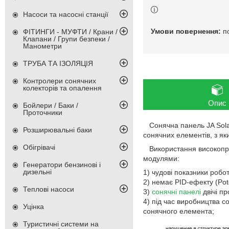
Насоси та насосні станції
п
ФІТИНГИ - МУФТИ / Крани /
Клапани / Групи безпеки /
Манометри
ТРУБА ТА ІЗОЛЯЦІЯ
Контролери сонячних
колекторів та опалення
Опис
Бойлери / Баки /
Проточники
Сонячна панель JA Solar 
Розширювальні баки
сонячних елементів, з як
Обігрівачі
Використання високопрод
модулями:
Генератори бензинові і
дизельні
1) чудові показники робот
2) немає PID-ефекту (Pote
Теплові насоси
3)
сонячні панелі
двічі пр
4) під час виробництва с
Уцінка
сонячного елемента;
Туристичні системи на