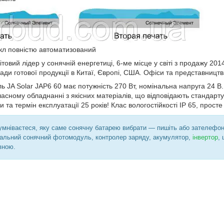
кл повністю автоматизований
вий лідер у сонячній енергетиці, 6-ме місце у світі з продажу 2014
лади готової продукції в Китаї, Європі, США. Офіси та представництва
 JA Solar JAP6 60 має потужність 270 Вт, номінальна напруга 24 В
асному обладнанні з якісних матеріалів, що відповідають стандарту
 та термін експлуатації 25 років! Клас вологостійкості IP 65, прост
умніваєтеся, яку саме сонячну батарею вибрати — пишіть або зателефону
мальний сонячний фотомодуль, контролер заряду, акумулятор,
інвертор
,
вною.