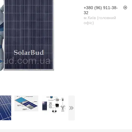
+380 (96) 911-38-
32
м.Київ (головний
офіс)