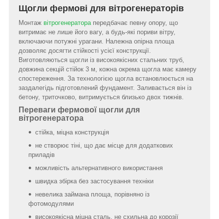
Щогли фермові для вітрогенераторів
Монтаж
вітрогенератора
передбачає певну опору, що
витримає не лише його вагу, а будь-які пориви вітру,
включаючи потужні урагани. Належна опірна площа
дозволяє досягти стійкості усієї конструкції.
Виготовляються щогли із високоякісних стальних труб,
довжина секцій стійок 3 м, кожна окрема щогла має камеру
спостереження. За технологією щогла встановлюється на
заздалегідь підготовлений фундамент. Заливається він із
бетону, триточково, витримується близько двох тижнів.
Переваги фермової щогли для
вітрогенератора
стійка, міцна конструкція
не створює тіні, що дає місце для додаткових
приладів
можливість альтернативного використання
швидка збірка без застосування техніки
невелика займана площа, порівняно із
фотомодулями
високоякісна міцна сталь, не схильна до корозії