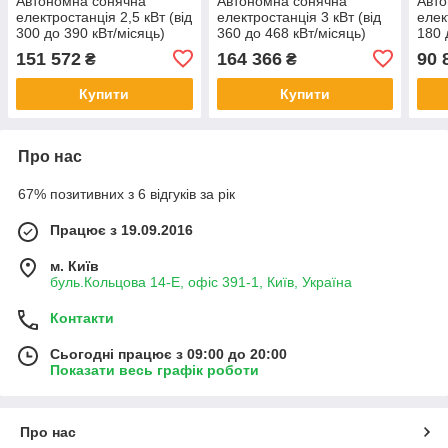
Автономна сонячна
Автономна сонячна
Авто
електростанція 2,5 кВт (від
електростанція 3 кВт (від
елек
300 до 390 кВт/місяць)
360 до 468 кВт/місяць)
180 
151 572
164 366
90 
₴
₴
Купити
Купити
Про нас
67% позитивних з 6 відгуків за рік
Працює з 19.09.2016
м. Київ
буль.Кольцова 14-Е, офіс 391-1, Київ, Україна
Контакти
Сьогодні працює з 09:00 до 20:00
Показати весь графік роботи
Про нас