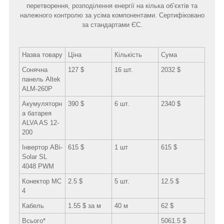
перетворення, розподілення енергії на кілька об’єктів та
належного контролю за усіма компонентами. Сертифіковано
за стандартами ЄС.
Назва товару
Ціна
Кількість
Сума
Сонячна
127 $
16 шт.
2032 $
панель Altek
ALM-260Р
Акумуляторн
390 $
6 шт.
2340 $
а батарея
ALVA AS 12-
200
Інвертор ABi-
615 $
1 шт
615 $
Solar SL
4048 PWM
Конектор МС
2.5 $
5 шт.
12.5 $
4
Кабель
1.55 $ за м
40 м
62 $
Всього*
5061.5 $