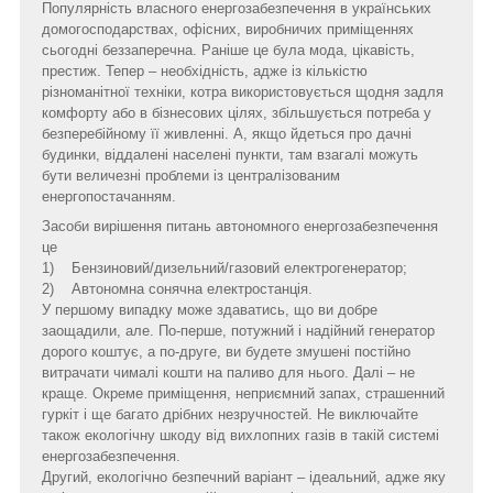
Популярність власного енергозабезпечення в українських
домогосподарствах, офісних, виробничих приміщеннях
сьогодні беззаперечна. Раніше це була мода, цікавість,
престиж. Тепер – необхідність, адже із кількістю
різноманітної техніки, котра використовується щодня задля
комфорту або в бізнесових цілях, збільшується потреба у
безперебійному її живленні. А, якщо йдеться про дачні
будинки, віддалені населені пункти, там взагалі можуть
бути величезні проблеми із централізованим
енергопостачанням.
Засоби вирішення питань автономного енергозабезпечення
це
1) Бензиновий/дизельний/газовий електрогенератор;
2) Автономна сонячна електростанція.
У першому випадку може здаватись, що ви добре
заощадили, але. По-перше, потужний і надійний генератор
дорого коштує, а по-друге, ви будете змушені постійно
витрачати чималі кошти на паливо для нього. Далі – не
краще. Окреме приміщення, неприємний запах, страшенний
гуркіт і ще багато дрібних незручностей. Не виключайте
також екологічну шкоду від вихлопних газів в такій системі
енергозабезпечення.
Другий, екологічно безпечний варіант – ідеальний, адже яку