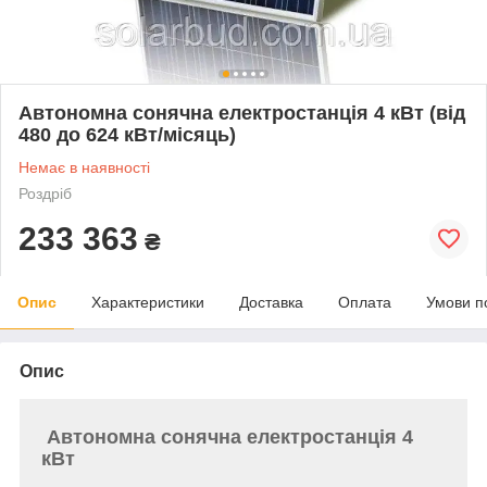
Автономна сонячна електростанція 4 кВт (від
480 до 624 кВт/місяць)
Немає в наявності
Роздріб
233 363
₴
Опис
Характеристики
Доставка
Оплата
Умови п
Опис
Автономна сонячна електростанція 4
кВт