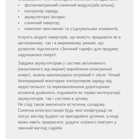
• фотоелектричний сонячний модуль(або кілька);
• контролер заряду;
• акумуляторні батареї;
• сонячний інвертор;
• комплект монтажних та з’єднувальних елементів.
Існують моделі інверторів, що можуть працювати як в
автономному, так і в мережевому режимі, що
дозволяє підключати «Зелений тариф» для продажу
надлишкової енергії.
Завдяки акумуляторам у системі автономного
(незалежного від мережі) вироблення електричної
енергії, можна накопичувати потрібний її обсяг. Чіткий
безперервний моніторинг контролером заряду від
недостатнього та перенакопичення дорогоцінних
кіловатів дозволить подовжити як термін експлуатації
акумуляторів, так і системи в цілому.
Не слід також виключати естетичну складову.
Сонячна електростанція будь якої конфігурації не
зіпсує вигляд будівлі чи присадибної ділянки, а іноді
може навіть прикрасити, додати «свіжого повітря» у
звичний вигляд садиби.