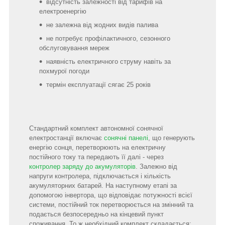
відсутність залежності від тарифів на
електроенергію
не залежна від жодних видів палива
не потребує профілактичного, сезонного
обслуговування мереж
наявність електричного струму навіть за
похмурої погоди
термін експлуатації сягає 25 років
Стандартний комплект автономної сонячної
електростанції включає
сонячні панелі
, що генерують
енергію сонця, перетворюють на електричну
постійного току та передають її далі - через
контролер заряду до акумуляторів
. Залежно від
напруги контролера, підключається і кількість
акумуляторних батарей. На наступному етапі за
допомогою інвертора, що відповідає потужності всієї
системи, постійний ток перетворюється на змінний та
подається безпосередньо на кінцевий пункт
споживання. То ж необхідний комплект складається: