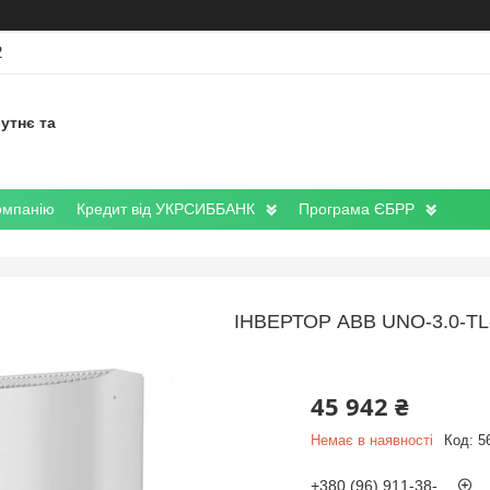
2
утнє та
омпанію
Кредит від УКРСИББАНК
Програма ЄБРР
ІНВЕРТОР ABB UNO-3.0-T
45 942 ₴
Немає в наявності
Код:
5
+380 (96) 911-38-