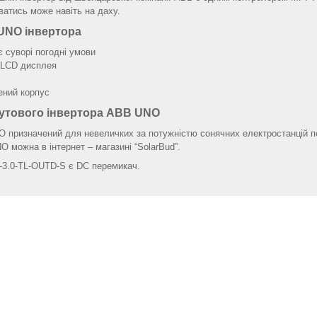
ватись може навіть на даху.
UNO інвертора
є суворі погодні умови
а LCD дисплея
ений корпус
утового інвертора ABB UNO
 призначений для невеличких за потужністю сонячних електростанцій п
 можна в інтернет – магазині “SolarBud”.
-3.0-TL-OUTD-S є DC перемикач.