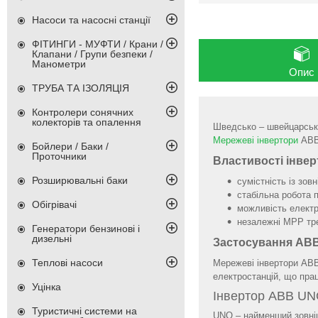
Насоси та насосні станції
ФІТИНГИ - МУФТИ / Крани /
Клапани / Групи безпеки /
Манометри
Опис
ТРУБА ТА ІЗОЛЯЦІЯ
Контролери сонячних
колекторів та опалення
Шведсько – швейцарська
Мережеві інвертори
АВВ 
Бойлери / Баки /
Проточники
Властивості інве
Розширювальні баки
сумістність із зо
стабільна робота 
Обігрівачі
можливість електр
незалежні МРР тре
Генератори бензинові і
дизельні
Застосування АВВ
Теплові насоси
Мережеві інвертори ABB
електростанцій, що пр
Уцінка
Інвертор ABB U
Туристичні системи на
UNO – найменший зовніш