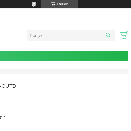
Кошик
L-OUTD
617