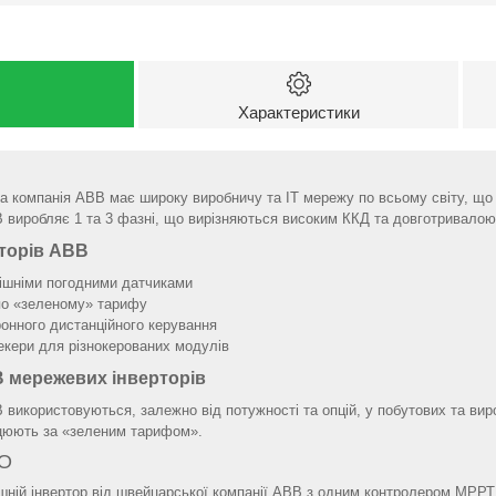
Характеристики
 компанія ABB має широку виробничу та ІТ мережу по всьому світу, що 
виробляє 1 та 3 фазні, що вирізняються високим ККД та довготривалою
рторів АВВ
внішніми погодними датчиками
по «зеленому» тарифу
онного дистанційного керування
кери для різнокерованих модулів
 мережевих інверторів
 використовуються, залежно від потужності та опцій, у побутових та ви
ацюють за «зеленим тарифом».
NO
ній інвертор від швейцарської компанії АВВ з одним контролером МРРТ