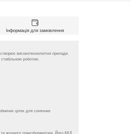
Інформація для замовлення
створює високотехнологічні прилади.
 стабільною роботою.
робничих цілях для сонячних
 та жодного трансформатора. Його ККД