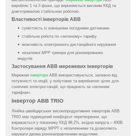
виробляє 1 та 3 фазні, що вирізняються високим ККД та
довготривалою стабільною роботою.
Властивості інверторів АВВ
сумістність із зовнішніми погодними датчиками
стабільна робота по «зеленому» тарифу
можливість електронного дистанційного керування
незалежні МРР трекери для різнокерованих
модулів
Застосування АВВ мережевих інверторів
Мережеві
інвертори
ABB використовуються, залежно від
потужності та опцій, у побутових та виробничих цілях для
сонячних електростанцій, що працюють за «зеленим
тарифом».
Інвертор ABB TRIO
Лінійка швейцарських високопродуктивних інверторів ABB
TRIO має підвищений коефіцієнт перетворення, що
виражається у показнику ККД 98,2%, вхідна напруга – 400В.
Контролери заряду МРРТ є незалежними та дозволяють
керувати двома різнонаправленими модулями.