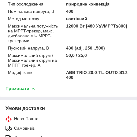
Тип охолодження
природна конвекція
Номінальна напруга, В
400
Метод монтажу
настінний
Максимальна потужність
12000 Вт [480 У≤VMPPT≤800]
на MPPT-трекер, макс.
дисбаланс між MPPT-
трекерами
Пусковий напруга, В
430 (adj. 250...500)
Максимальний струм /
50,0 / 25,0
Максимальний струм на
МППТ трекер, А
Модифікація
ABB TRIO-20.0-TL-OUTD-S1J-
400
Приховати
Умови доставки
Нова Пошта
Самовивіз