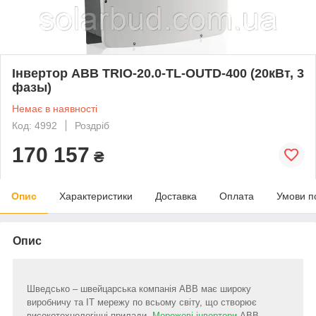
Інвертор ABB TRIO-20.0-TL-OUTD-400 (20кВт, 3
фазы)
Немає в наявності
Код: 4992
Роздріб
170 157
₴
Опис
Характеристики
Доставка
Оплата
Умови п
Опис
Шведсько – швейцарська компанія ABB має широку
виробничу та ІТ мережу по всьому світу, що створює
високотехнологічні прилади.
Мережеві інвертори
АВВ