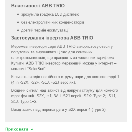
Властивості ABB TRIO
зрозуміла графіка LCD дисплею
без електролітичних конденсаторів
довгий термін експлуатації
Застосування інвертора ABB TRIO
Мережеві інвертори серії ABB TRIO використовуються у
побутових та виробничих цілях для сонячних
електрокомплексів, що працюють за «зеленим тарифом».
Купити ABB TRIO інвертор мережевий можна у інтернет –
магазині “SolarBud”.
Кількість входів постійного струму пари для кожного mppt 1
(4 in -S2X, -S2F, -S1J, -S2J версіях).
Вхідний сигнал над захист від напруги струму для кожного
mppt функції -S2X, -s1j ЗА і -S2J версії -S2X: Type 2; -S1J, -
S1J: Type 1+2.
Вихід захист від перенапруги у S2X версії 4 (Type 2).
Приховати