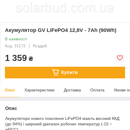
Акумулятор GV LiFePO4 12,8V - 7Ah (90Wh)
В наявності
Код: 31172
Роздріб
1 359
₴
Купити
Опис
Характеристики
Доставка
Оплата
Умови п
Опис
Акумулятори нового покоління LiFePO4 мають високий ККД
(до 94%) і широкий діапазон робочих температур (-15 ~
+60°C).