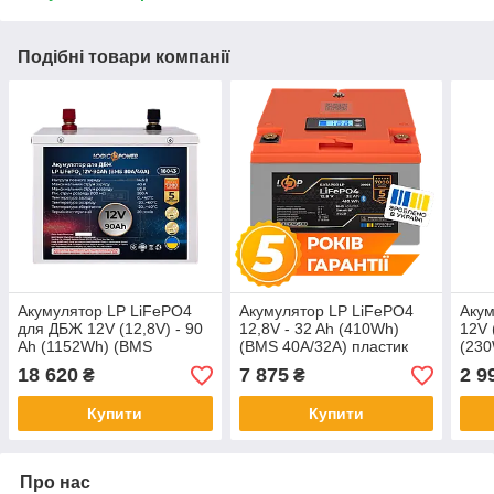
Подібні товари компанії
Акумулятор LP LiFePO4
Акумулятор LP LiFePO4
Акум
для ДБЖ 12V (12,8V) - 90
12,8V - 32 Ah (410Wh)
12V 
Ah (1152Wh) (BMS
(BMS 40А/32A) пластик
(23
80A/40A) металл
LCD Smart BT
18 620
7 875
2 9
₴
₴
Купити
Купити
Про нас