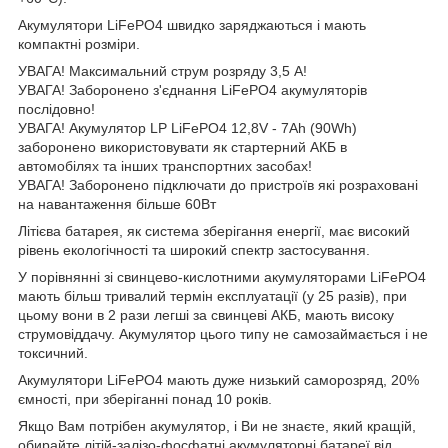
Акумулятори LiFePO4 швидко заряджаються і мають
компактні розміри.
УВАГА! Максимальний струм розряду 3,5 А!
УВАГА! Заборонено з'єднання LiFePO4 акумуляторів
послідовно!
УВАГА! Акумулятор LP LiFePO4 12,8V - 7Ah (90Wh)
заборонено використовувати як стартерний АКБ в
автомобілях та інших транспортних засобах!
УВАГА! Заборонено підключати до пристроїв які розраховані
на навантаження більше 60Вт
Літієва батарея, як система зберігання енергії, має високий
рівень екологічності та широкий спектр застосування.
У порівнянні зі свинцево-кислотними акумуляторами LiFePO4
мають більш тривалий термін експлуатації (у 25 разів), при
цьому вони в 2 рази легші за свинцеві АКБ, мають високу
струмовіддачу. Акумулятор цього типу не самозаймається і не
токсичний.
Акумулятори LiFePO4 мають дуже низький саморозряд, 20%
ємності, при зберіганні понад 10 років.
Якщо Вам потрібен акумулятор, і Ви не знаєте, який кращій,
обирайте літій-залізо-фосфатні акумуляторні батареї від