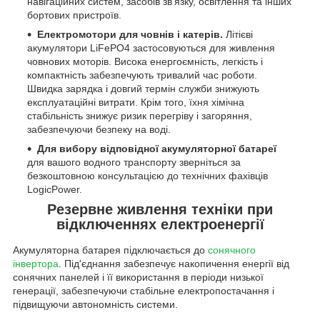
навігаційних систем, засобів зв'язку, освітлення та інших
бортових пристроїв.
Електромотори для човнів і катерів.
Літієві
акумулятори LiFePO4 застосовуються для живлення
човнових моторів. Висока енергоємність, легкість і
компактність забезпечують тривалий час роботи.
Швидка зарядка і довгий термін служби знижують
експлуатаційні витрати. Крім того, їхня хімічна
стабільність знижує ризик перегріву і загоряння,
забезпечуючи безпеку на воді.
Для вибору відповідної акумуляторної батареї
для вашого водного транспорту зверніться за
безкоштовною консультацією до технічних фахівців
LogicPower.
Резервне живлення техніки при
відключеннях електроенергії
Акумуляторна батарея підключається до
сонячного
інвертора
. Під'єднання забезпечує накопичення енергії від
сонячних панелей і її використання в періоди низької
генерації, забезпечуючи стабільне електропостачання і
підвищуючи автономність системи.