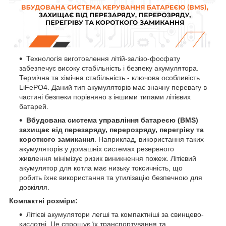
Технологія виготовлення літій-залізо-фосфату
забезпечує високу стабільність і безпеку акумулятора.
Термічна та хімічна стабільність - ключова особливість
LiFePO4. Даний тип акумуляторів має значну перевагу в
частині безпеки порівняно з іншими типами літієвих
батарей.
Вбудована система управління батареєю (BMS)
захищає від перезаряду, перерозряду, перегріву та
короткого замикання
. Наприклад, використання таких
акумуляторів у домашніх системах резервного
живлення мінімізує ризик виникнення пожеж. Літієвий
акумулятор для котла має низьку токсичність, що
робить їхнє використання та утилізацію безпечною для
довкілля.
Компактні розміри:
Літієві акумулятори легші та компактніші за свинцево-
кислотні. Це спрощує їх транспортування та