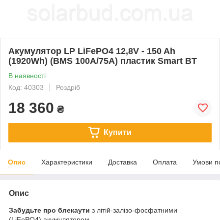
Акумулятор LP LiFePO4 12,8V - 150 Ah
(1920Wh) (BMS 100A/75А) пластик Smart BT
В наявності
Код: 40303
Роздріб
18 360
₴
Купити
Опис
Характеристики
Доставка
Оплата
Умови п
Опис
Забудьте про блекаути
з літій-залізо-фосфатними
(LiFePO4) акумулятором