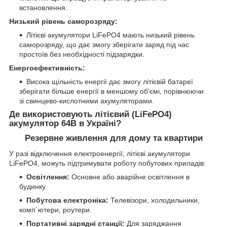
встановлення.
Низький рівень саморозряду:
Літієві акумулятори LiFePO4 мають низький рівень
саморозряду, що дає змогу зберігати заряд під час
простоїв без необхідності підзарядки.
Енергоефективність:
Висока щільність енергії дає змогу літієвій батареї
зберігати більше енергії в меншому об'ємі, порівнюючи
зі свинцево-кислотними акумуляторами.
Де використовують літієвий (LiFePO4)
акумулятор 64В в Україні?
Резервне живлення для дому та квартири
У разі відключення електроенергії, літієві акумулятори
LiFePO4, можуть підтримувати роботу побутових приладів:
Освітлення:
Основне або аварійне освітлення в
будинку.
Побутова електроніка:
Телевізори, холодильники,
комп`ютери, роутери.
Портативні зарядні станції:
Для заряджання