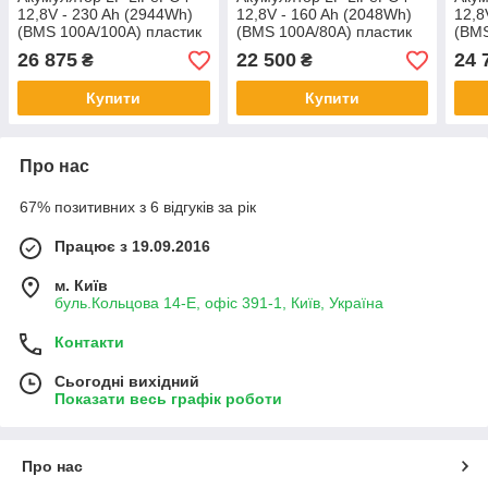
12,8V - 230 Ah (2944Wh)
12,8V - 160 Ah (2048Wh)
12,8
(BMS 100A/100А) пластик
(BMS 100A/80А) пластик
(BMS
Smart BT
Smart BT
Smar
26 875
22 500
24 
₴
₴
Купити
Купити
Про нас
67% позитивних з 6 відгуків за рік
Працює з 19.09.2016
м. Київ
буль.Кольцова 14-Е, офіс 391-1, Київ, Україна
Контакти
Сьогодні вихідний
Показати весь графік роботи
Про нас