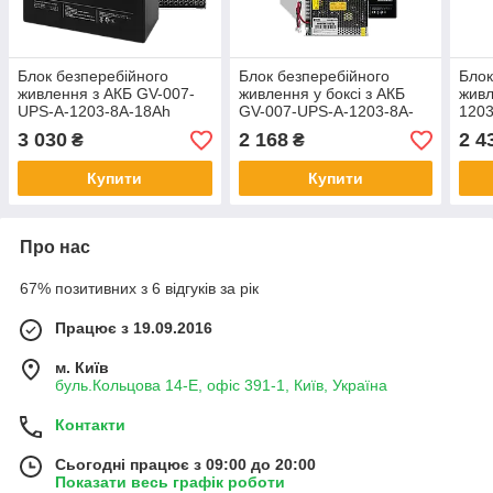
Блок безперебійного
Блок безперебійного
Блок
живлення з АКБ GV-007-
живлення у боксі з АКБ
живл
UPS-A-1203-8A-18Ah
GV-007-UPS-A-1203-8A-
120
7Ah
3 030
2 168
2 4
₴
₴
Купити
Купити
Про нас
67% позитивних з 6 відгуків за рік
Працює з 19.09.2016
м. Київ
буль.Кольцова 14-Е, офіс 391-1, Київ, Україна
Контакти
Сьогодні працює з 09:00 до 20:00
Показати весь графік роботи