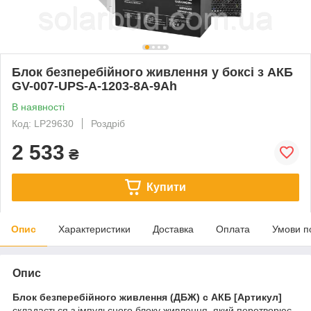
Блок безперебійного живлення у боксі з АКБ
GV-007-UPS-A-1203-8A-9Ah
В наявності
Код: LP29630
Роздріб
2 533
₴
Купити
Опис
Характеристики
Доставка
Оплата
Умови п
Опис
Блок безперебійного живлення (ДБЖ) c АКБ [Артикул]
складається з імпульсного блоку живлення, який перетворює