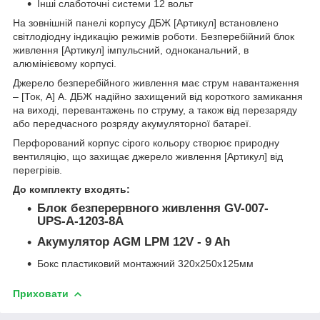
Інші слаботочні системи 12 вольт
На зовнішній панелі корпусу ДБЖ [Артикул] встановлено
світлодіодну індикацію режимів роботи. Безперебійний блок
живлення [Артикул] імпульсний, одноканальний, в
алюмінієвому корпусі.
Джерело безперебійного живлення має струм навантаження
– [Ток, А] А. ДБЖ надійно захищений від короткого замикання
на виході, перевантажень по струму, а також від перезаряду
або передчасного розряду акумуляторної батареї.
Перфорований корпус сірого кольору створює природну
вентиляцію, що захищає джерело живлення [Артикул] від
перегрівів.
До комплекту входять:
Блок безперервного живлення GV-007-
UPS-A-1203-8A
Акумулятор AGM LPM 12V - 9 Ah
Бокс пластиковий монтажний 320х250х125мм
Приховати