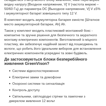
вхідну напругу [Входное напряжение, V] V (частота мережі –
50/60 Гц) до параметра DC [Выходное напряжение, V] V ±5%
і акумуляторної батареї зовнішнього типу 12 V.
В комплект входить акумуляторна батарея ємністю [Штатное
место аккумуляторной батареи, Ah] Ah.
Також у комплект входить пластиковий монтажний бокс -
компактне та зручне рішення для безпечного та акуратного
монтажу електричних компонентів. Виготовлений із міцного
пластику, він забезпечує надійний захист від пошкоджень та
вологи, що робить його ідеальним вибором для встановлення
електричних компонентів усередині та зовні будівель.
Де застосовуються блоки безперебійного
живлення GreenVison?
Системи відеоспостереження
Електричні замки та домофони
Охоронні системи та сигналізація
Контроль доступу
Світильники, світлодіодні стрічки та лампочки з
джерелом живлення 12 вольт