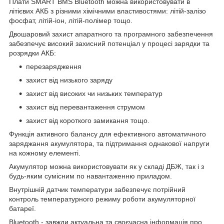
Плати SMART BMS Bluetooth можна використовувати в
літієвих АКБ з різними хімічними властивостями: літій-залізо
фосфат, літій-іон, літій-полімер тощо.
Двошаровий захист апаратного та програмного забезпечення
забезпечує високий захисний потенціал у процесі зарядки та
розрядки АКБ:
перезарядження
захист від низького заряду
захист від високих чи низьких температур
захист від перевантаження струмом
захист від короткого замикання тощо.
Функція активного балансу для ефективного автоматичного
заряджання акумулятора, та підтримання однакової напруги
на кожному елементі.
Акумулятор можна використовувати як у складі ДБЖ, так і з
будь-яким сумісним по навантаженню приладом.
Внутрішній датчик температури забезпечує потрійний
контроль температурного режиму роботи акумуляторної
батареї.
Bluetooth - завжди актуальна та своєчасна інформація про