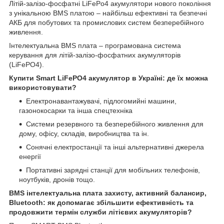
Літій-залізо-фосфатні LiFePo4 акумулятори нового покоління
з унікальною BMS платою – найбільш ефективні та безпечні
АКБ для побутових та промислових систем безперебійного
живлення.
Інтелектуальна BMS плата – програмована система
керування для літій-залізо-фосфатних акумуляторів
(LiFePO4).
Купити Smart LiFePO4 акумулятор в Україні: де їх можна
використовувати?
Електронавантажувачі, підлогомийні машини,
газонокосарки та інша спецтехніка
Системи резервного та безперебійного живлення для
дому, офісу, складів, виробництва та ін.
Сонячні електростанції та інші альтернативні джерела
енергії
Портативні зарядні станції для мобільних телефонів,
ноутбуків, дронів тощо.
BMS інтелектуальна плата захисту, активний балансир,
Bluetooth: як допомагає збільшити ефективність та
продовжити термін служби літієвих акумуляторів?