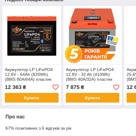
Акумулятор LP LiFePO4
Акумулятор LP LiFePO4
Акум
12,8V - 64Ah (820Wh)
12,8V - 32 Ah (410Wh)
25,6
(BMS 80A/64А) пластик
(BMS 40А/32A) пластик
(BMS
Smart BT
LCD Smart BT
Smar
12 363
7 875
12 
₴
₴
Купити
Купити
Про нас
67% позитивних з 6 відгуків за рік