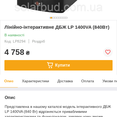
Лінійно-інтерактивне ДБЖ LP 1400VA (840Вт)
В наявності
Код: LP8294
Роздріб
4 758
₴
Купити
Опис
Характеристики
Доставка
Оплата
Умови п
Опис
Представлена в нашому каталозі модель інтерактивного ДБЖ
LP 1400VA (840 Вт) відрізняється привабливими
характеристиками та функціоналом, завдяки чому зможе