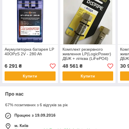
Акумуляторна батарея LP
Комплект резервного
Комп
40OPzS 2V - 280 Ah
живлення LP(LogicPower)
живл
ДБЖ + літієва (LiFePO4)
ДБЖ 
батарея (UPS В1500 +
бата
6 291
48 561
30 
₴
₴
АКБ LiFePO4 4096W)
АКБ
Купити
Купити
Про нас
67% позитивних з 6 відгуків за рік
Працює з 19.09.2016
м. Київ