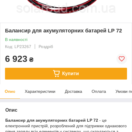
Балансир для акумуляторних батарей LP 72
В наявності
Код: LP23267
Роздріб
6 923
₴
Купити
Опис
Характеристики
Доставка
Оплата
Умови п
Опис
Балансир для акумуляторних батарей LP 72
- це
електронний пристрій, розроблений для підтримки однакового
рівня заряду всіх елементів у системах, що складаються з