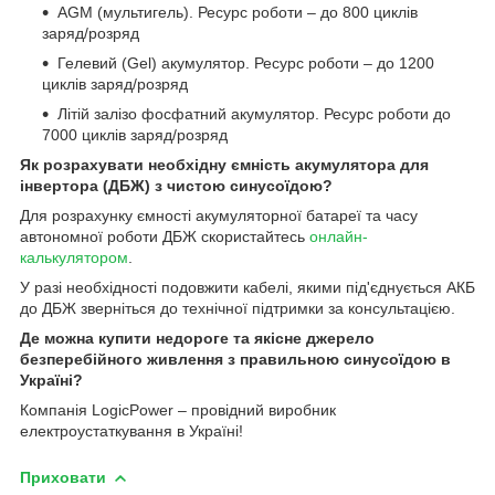
AGM (мультигель). Ресурс роботи – до 800 циклів
заряд/розряд
Гелевий (Gel) акумулятор. Ресурс роботи – до 1200
циклів заряд/розряд
Літій залізо фосфатний акумулятор. Ресурс роботи до
7000 циклів заряд/розряд
Як розрахувати необхідну ємність акумулятора для
інвертора (ДБЖ) з чистою синусоїдою?
Для розрахунку ємності акумуляторної батареї та часу
автономної роботи ДБЖ скористайтесь
онлайн-
калькулятором
.
У разі необхідності подовжити кабелі, якими під'єднується АКБ
до ДБЖ зверніться до технічної підтримки за консультацією.
Де можна купити недороге та якісне джерело
безперебійного живлення з правильною синусоїдою в
Україні?
Компанія LogicPower – провідний виробник
електроустаткування в Україні!
Приховати