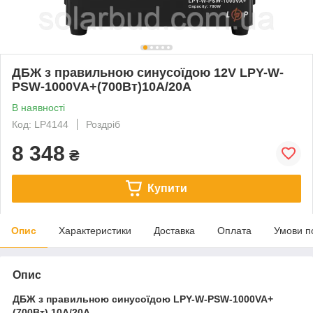
ДБЖ з правильною синусоїдою 12V LPY-W-
PSW-1000VA+(700Вт)10A/20A
В наявності
Код: LP4144
Роздріб
8 348
₴
Купити
Опис
Характеристики
Доставка
Оплата
Умови п
Опис
ДБЖ з правильною синусоїдою LPY-W-PSW-1000VA+
(700Вт) 10A/20A