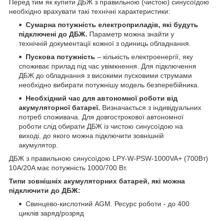
Перед тим як купити ДБЖ з правильною (чистою) синусоїдою
необхідно врахувати такі технічні характеристики:
Сумарна потужність електроприладів, які будуть
підключені до ДБЖ.
Параметр можна знайти у
технічній документації кожної з одиниць обладнання.
Пускова потужність
– кількість електроенергії, яку
споживає прилад під час увімкнення. Для підключення
ДБЖ до обладнання з високими пусковими струмами
необхідно вибирати потужнішу модель безперебійника.
Необхідний час для автономної роботи від
акумуляторної батареї.
Визначається з індивідуальних
потреб споживача. Для довгострокової автономної
роботи слід обирати ДБЖ із чистою синусоїдою на
виході, до якого можна підключити зовнішній
акумулятор.
ДБЖ з правильною синусоїдою LPY-W-PSW-1000VA+ (700Вт)
10A/20A має потужність 1000/700 Вт.
Типи зовнішніх акумуляторних батарей, які можна
підключити до ДБЖ:
Свинцево-кислотний AGM. Ресурс роботи - до 400
циклів заряд/розряд