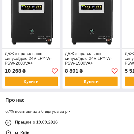
ДБЖ з правильною
ДБЖ з правильною
ДБЖ
синусоїдою 24V LPY-W-
синусоїдою 24V LPY-W-
сину
PSW-2000VA+
PSW-1500VA+
PSW
(1400Вт)10A/20A
(1050Вт)10A/15A
(350
10 268
8 801
5 5
₴
₴
Купити
Купити
Про нас
67% позитивних з 6 відгуків за рік
Працює з 19.09.2016
м. Київ