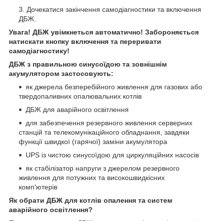
Дочекатися закінчення самодіагностики та включення
ДБЖ.
Увага! ДБЖ увімкнеться автоматично! Забороняється
натискати кнопку включення та переривати
самодіагностику!
ДБЖ з правильною синусоїдою та зовнішнім
акумулятором застосовують:
як джерела безперебійного живлення для газових або
твердопаливних опалювальних котлів
ДБЖ для аварійного освітлення
для забезпечення резервного живлення серверних
станцій та телекомунікаційного обладнання, завдяки
функції швидкої (гарячої) заміни акумулятора
UPS із чистою синусоїдою для циркуляційних насосів
як стабілізатор напруги з джерелом резервного
живлення для потужних та високошвидкісних
комп'ютерів
Як обрати ДБЖ для котлів опалення та систем
аварійного освітлення?