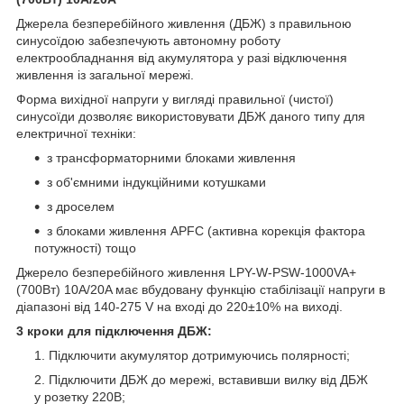
Джерела безперебійного живлення (ДБЖ) з правильною
синусоїдою забезпечують автономну роботу
електрообладнання від акумулятора у разі відключення
живлення із загальної мережі.
Форма вихідної напруги у вигляді правильної (чистої)
синусоїди дозволяє використовувати ДБЖ даного типу для
електричної техніки:
з трансформаторними блоками живлення
з об'ємними індукційними котушками
з дроселем
з блоками живлення APFC (активна корекція фактора
потужності) тощо
Джерело безперебійного живлення LPY-W-PSW-1000VA+
(700Вт) 10A/20A має вбудовану функцію стабілізації напруги в
діапазоні від 140-275 V на вході до 220±10% на виході.
3 кроки для підключення ДБЖ:
Підключити акумулятор дотримуючись полярності;
Підключити ДБЖ до мережі, вставивши вилку від ДБЖ
у розетку 220В;