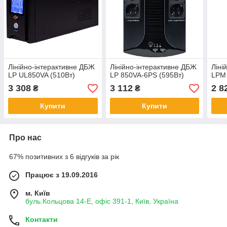
Лінійно-інтерактивне ДБЖ
Лінійно-інтерактивне ДБЖ
Ліні
LP UL850VA (510Вт)
LP 850VA-6PS (595Вт)
LPМ 
3 308
3 112
2 8
₴
₴
Купити
Купити
Про нас
67% позитивних з 6 відгуків за рік
Працює з 19.09.2016
м. Київ
буль.Кольцова 14-Е, офіс 391-1, Київ, Україна
Контакти