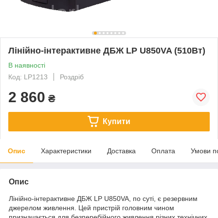
Лінійно-інтерактивне ДБЖ LP U850VA (510Вт)
В наявності
Код: LP1213
Роздріб
2 860
₴
Купити
Опис
Характеристики
Доставка
Оплата
Умови п
Опис
Лінійно-інтерактивне ДБЖ LP U850VA, по суті, є резервним
джерелом живлення. Цей пристрій головним чином
призначається для безперебійного живлення різних технічних