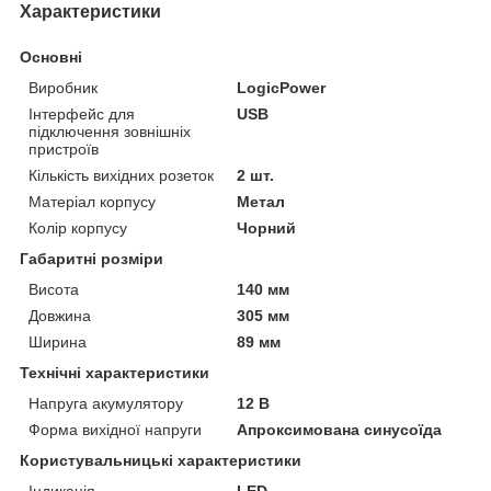
Характеристики
Основні
Виробник
LogicPower
Інтерфейс для
USB
підключення зовнішніх
пристроїв
Кількість вихідних розеток
2 шт.
Матеріал корпусу
Метал
Колір корпусу
Чорний
Габаритні розміри
Висота
140 мм
Довжина
305 мм
Ширина
89 мм
Технічні характеристики
Напруга акумулятору
12 В
Форма вихідної напруги
Апроксимована синусоїда
Користувальницькі характеристики
Індикація
LED