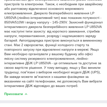
пристроїв та електроніки. Також, є необхідним при аварійному
або раптовому відключенні основного мережевого
електроживлення. Джерело безперебійного живлення LP
U850VA (лінійно-інтерактивний тип) має показник потужності -
850VA/510W і вхідну напругу - 145-290V. Захисний функціонал
інтерактивного джерела безперебійного живлення LP U850VA
має наступні типи захисту: від короткого замикання, стрибків
напруги, перевантаження, розряду і надлишкового заряду
батарей. Автопідзарядка пристрою виконується в вимкненому
стані. Має 2 євророзетки, функції холодного старту та
повторного запуску при відновленні напруги в мережі. Якщо
Вам необхідно організувати у вашому будинку або офісі
якісну систему резервного електроживлення, лінійно-
інтерактивне ДБЖ LP U850VA - це оптимальне та доступне за
своєю вартістю рішення. У тому випадку, якщо у Вас виникли
труднощі, пов"язані з вибором необхідної моделі ДБЖ (UPS),
Ви завжди можете зв"язатися з нашими фахівцями за
вказаними на сайті телефонами, які допоможуть Вам вибрати
інтерактивне ДБЖ відповідно до ваших потреб.
Приховати