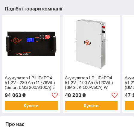
Подібні товари компанії
Акумулятор LP LiFePO4
Акумулятор LP LiFePO4
Акум
51,2V - 230 Ah (11776Wh)
51,2V - 100 Ah (5120Wh)
51,2
(Smart BMS 200A/100А) з
(BMS JK 100A/50А) W
(BMS
LCD метал RM
RS485/CAN WH
RS4
94 063
48 203
47 
₴
₴
RS485/CAN
Купити
Купити
Про нас