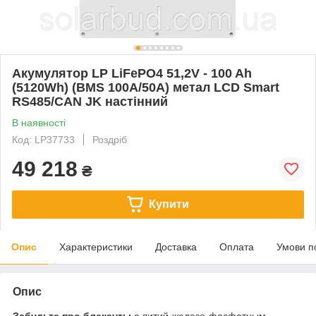
Акумулятор LP LiFePO4 51,2V - 100 Ah
(5120Wh) (BMS 100A/50А) метал LCD Smart
RS485/CAN JK настінний
В наявності
Код: LP37733
Роздріб
49 218
₴
Купити
Опис
Характеристики
Доставка
Оплата
Умови п
Опис
Забудьте про блекауты
с литий-железо-фосфатным