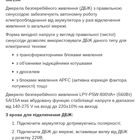
Джерела безперебійного живлення (ДБЖ) з правильною
синусоїдою забезпечують автономну роботу
електрообладнання від акумулятора у разі відключення
живлення із загальної мережі.
Форма вихідної напруги у вигляді правильної (чистої)
синусоїди дозволяє використовувати ДБЖ даного типу для
електричної техніки:
з трансформаторними блоками живлення
з об'ємними індукційними котушками
з дроселем
з блоками живлення APFC (активна корекція фактора
потужності) тощо
Джерело безперебійного живлення LPY-PSW-800VA+ (560Вт)
5A/15A має вбудовану функцію стабілізації напруги в діапазоні
від 140-275 V на вході до 220±10% на виході.
3 кроки для підключення ДБЖ:
Підключити акумулятор дотримуючись полярності;
Підключити ДБЖ до мережі, вставивши вилку від ДБЖ
у розетку 220В;