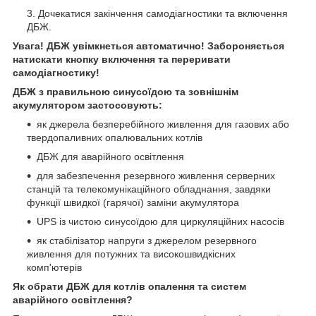
Дочекатися закінчення самодіагностики та включення
ДБЖ.
Увага! ДБЖ увімкнеться автоматично! Забороняється
натискати кнопку включення та переривати
самодіагностику!
ДБЖ з правильною синусоїдою та зовнішнім
акумулятором застосовують:
як джерела безперебійного живлення для газових або
твердопаливних опалювальних котлів
ДБЖ для аварійного освітлення
для забезпечення резервного живлення серверних
станцій та телекомунікаційного обладнання, завдяки
функції швидкої (гарячої) заміни акумулятора
UPS із чистою синусоїдою для циркуляційних насосів
як стабілізатор напруги з джерелом резервного
живлення для потужних та високошвидкісних
комп'ютерів
Як обрати ДБЖ для котлів опалення та систем
аварійного освітлення?