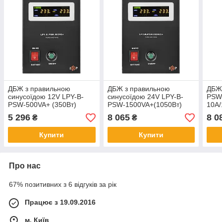
ДБЖ з правильною
ДБЖ з правильною
ДБЖ 
синусоїдою 12V LPY-B-
синусоїдою 24V LPY-B-
PSW
PSW-500VA+ (350Вт)
PSW-1500VA+(1050Вт)
10A/
5A/10A
10A/15A
сину
5 296
8 065
8 0
₴
₴
Купити
Купити
Про нас
67% позитивних з 6 відгуків за рік
Працює з 19.09.2016
м. Київ