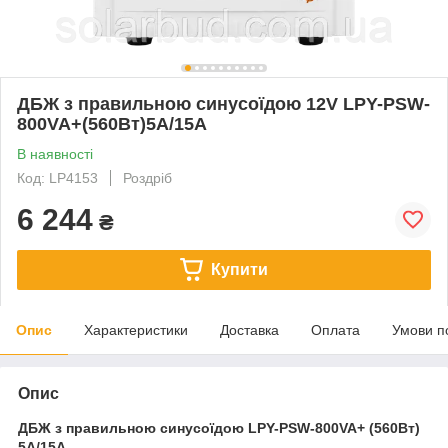
ДБЖ з правильною синусоїдою 12V LPY-PSW-
800VA+(560Вт)5A/15A
В наявності
Код: LP4153
Роздріб
6 244
₴
Купити
Опис
Характеристики
Доставка
Оплата
Умови п
Опис
ДБЖ з правильною синусоїдою LPY-PSW-800VA+ (560Вт)
5A/15A