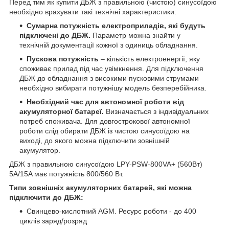
Перед тим як купити ДБЖ з правильною (чистою) синусоїдою
необхідно врахувати такі технічні характеристики:
Сумарна потужність електроприладів, які будуть
підключені до ДБЖ.
Параметр можна знайти у
технічній документації кожної з одиниць обладнання.
Пускова потужність
– кількість електроенергії, яку
споживає прилад під час увімкнення. Для підключення
ДБЖ до обладнання з високими пусковими струмами
необхідно вибирати потужнішу модель безперебійника.
Необхідний час для автономної роботи від
акумуляторної батареї.
Визначається з індивідуальних
потреб споживача. Для довгострокової автономної
роботи слід обирати ДБЖ із чистою синусоїдою на
виході, до якого можна підключити зовнішній
акумулятор.
ДБЖ з правильною синусоїдою LPY-PSW-800VA+ (560Вт)
5A/15A має потужність 800/560 Вт.
Типи зовнішніх акумуляторних батарей, які можна
підключити до ДБЖ:
Свинцево-кислотний AGM. Ресурс роботи - до 400
циклів заряд/розряд