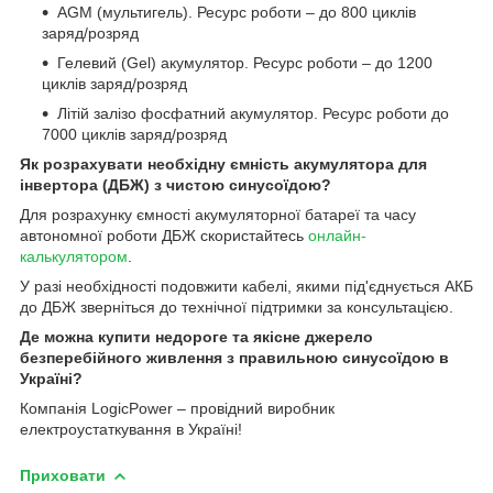
AGM (мультигель). Ресурс роботи – до 800 циклів
заряд/розряд
Гелевий (Gel) акумулятор. Ресурс роботи – до 1200
циклів заряд/розряд
Літій залізо фосфатний акумулятор. Ресурс роботи до
7000 циклів заряд/розряд
Як розрахувати необхідну ємність акумулятора для
інвертора (ДБЖ) з чистою синусоїдою?
Для розрахунку ємності акумуляторної батареї та часу
автономної роботи ДБЖ скористайтесь
онлайн-
калькулятором
.
У разі необхідності подовжити кабелі, якими під'єднується АКБ
до ДБЖ зверніться до технічної підтримки за консультацією.
Де можна купити недороге та якісне джерело
безперебійного живлення з правильною синусоїдою в
Україні?
Компанія LogicPower – провідний виробник
електроустаткування в Україні!
Приховати