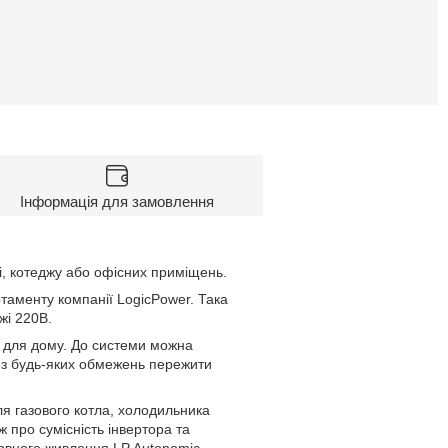
Інформація для замовлення
і, котеджу або офісних приміщень.
ртаменту компанії LogicPower. Така
жі 220В.
 для дому. До системи можна
без будь-яких обмежень пережити
я газового котла, холодильника
ж про сумісність інвертора та
ервного живлення LP Autonomic