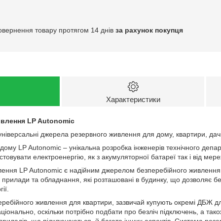
овернення товару протягом 14 днів
за рахунок покупця
Характеристики
влення LP Autonomic
універсальні джерела резервного живлення для дому, квартири, дач
 дому LP Autonomic – унікальна розробка інженерів технічного депа
товувати електроенергію, як з акумуляторної батареї так і від мере
ення LP Autonomic є надійним джерелом безперебійного живлення
і прилади та обладнання, які розташовані в будинку, що дозволяє 
ії.
ебійного живлення для квартири, зазвичай купують окремі ДБЖ дл
ціонально, оскільки потрібно подбати про безліч підключень, а тако
приладів, що підключаються, й багато інших аспектів. Система рез