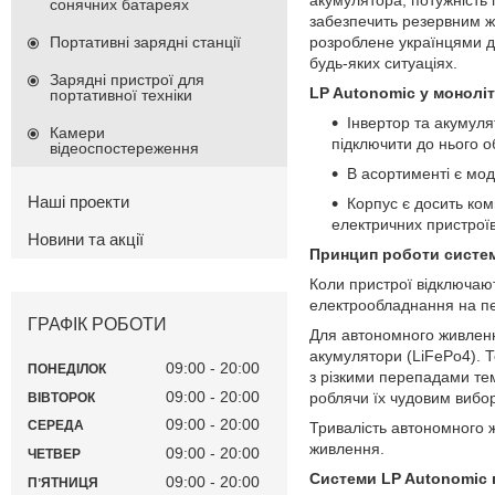
сонячних батареях
забезпечить резервним ж
розроблене українцями д
Портативні зарядні станції
будь-яких ситуаціях.
Зарядні пристрої для
LP Autonomic у моноліт
портативної техніки
Інвертор та акумул
Камери
підключити до нього 
відеоспостереження
В асортименті є мод
Наші проекти
Корпус є досить ком
електричних пристроїв
Новини та акції
Принцип роботи систем
Коли пристрої відключаю
електрообладнання на пев
ГРАФІК РОБОТИ
Для автономного живлення
акумулятори (LiFePo4). Т
09:00
20:00
ПОНЕДІЛОК
з різкими перепадами те
09:00
20:00
роблячи їх чудовим вибо
ВІВТОРОК
09:00
20:00
СЕРЕДА
Тривалість автономного ж
живлення.
09:00
20:00
ЧЕТВЕР
Системи LP Autonomic 
09:00
20:00
ПʼЯТНИЦЯ