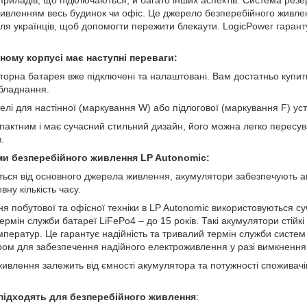
ивленням весь будинок чи офіс. Це джерело безперебійного живлен
ля українців, щоб допомогти пережити блекаути. LogicPower гаран
ному корпусі має наступні переваги:
яторна батарея вже підключені та налаштовані. Вам достатньо купи
обладнання.
елі для настінної (маркування W) або підлогової (маркування F) ус
пактним і має сучасний стильний дизайн, його можна легко пересув
.
и безперебійного живлення LP Autonomic:
ться від основного джерела живлення, акумулятори забезпечують 
ну кількість часу.
 побутової та офісної техніки в LP Autonomic використовуються суч
ермін служби батареї LiFePo4 – до 15 років. Такі акумулятори стійк
мператур. Це гарантує надійність та тривалий термін служби систе
ром для забезпечення надійного електроживлення у разі вимкнення 
ивлення залежить від ємності акумулятора та потужності споживачі
підходять для безперебійного живлення
: