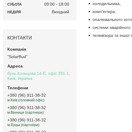
холодильника;
09:00
18:00
СУБОТА
комп'ютера;
Вихідний
НЕДІЛЯ
опалювального котл
системи аварійного 
телевізора та іншої 
КОНТАКТИ
"SolarBud"
буль.Кольцова 14-Е, офіс 391-1,
Київ, Україна
+380 (96) 911-38-32
м.Київ (головний офіс)
+380 (96) 911-38-32
м.Вінниця (партнери)
+380 (96) 911-38-32
м.Луцьк (партнери)