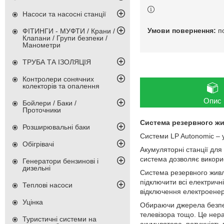
Насоси та насосні станції
п
ФІТИНГИ - МУФТИ / Крани /
Клапани / Групи безпеки /
Манометри
ТРУБА ТА ІЗОЛЯЦІЯ
Контролери сонячних
колекторів та опалення
Опис
Бойлери / Баки /
Проточники
Система резервного жи
Розширювальні баки
Системи LP Autonomic – 
Обігрівачі
Акумуляторні станції для
система дозволяє викорис
Генератори бензинові і
дизельні
Система резервного живл
підключити всі електричн
Теплові насоси
відключення електроенерг
Уцінка
Обираючи джерела безпер
телевізора тощо. Це нера
Туристичні системи на
акумулятора, потужність 