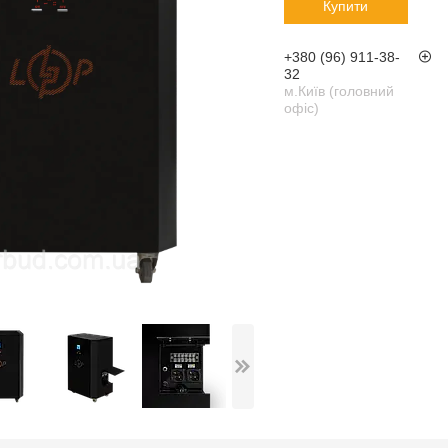
Купити
+380 (96) 911-38-
32
м.Київ (головний
офіс)