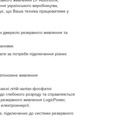
ня українського виробництва,
тує, що Ваша техніка працюватиме у
ти джерело резервного живлення та
тановки.
ати за потреби підключення різних
автономне живлення
асні літій-залізо-фосфатні
і до глибокого розряду та справляються
м резервного живлення LogicPower,
електроенергії.
в, підключених до системи резервного