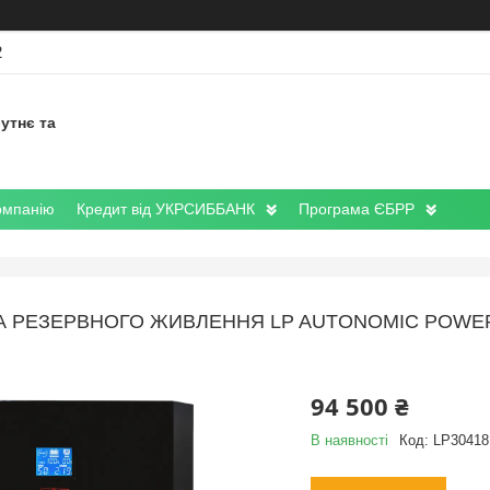
2
утнє та
омпанію
Кредит від УКРСИББАНК
Програма ЄБРР
 РЕЗЕРВНОГО ЖИВЛЕННЯ LP AUTONOMIC POWER 
94 500 ₴
В наявності
Код:
LP30418