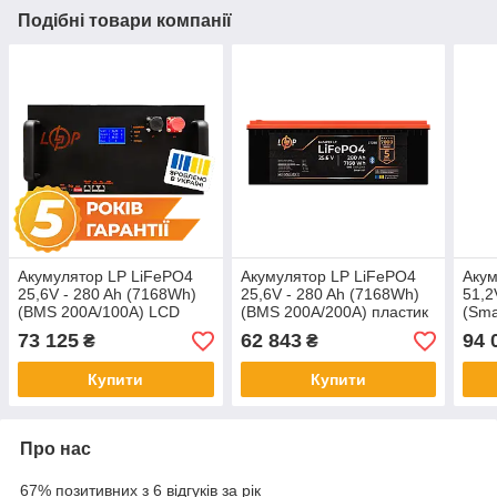
Подібні товари компанії
Акумулятор LP LiFePO4
Акумулятор LP LiFePO4
Акум
25,6V - 280 Ah (7168Wh)
25,6V - 280 Ah (7168Wh)
51,2
(BMS 200A/100А) LCD
(BMS 200A/200А) пластик
(Sma
метал Smart RM
Smart BT
LCD
73 125
62 843
94 
₴
₴
RS485/CAN
RS4
Купити
Купити
Про нас
67% позитивних з 6 відгуків за рік