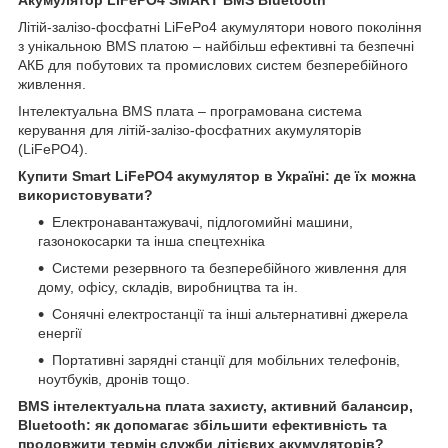
Літій-залізо-фосфатні LiFePo4 акумулятори нового покоління
з унікальною BMS платою – найбільш ефективні та безпечні
АКБ для побутових та промислових систем безперебійного
живлення.
Інтелектуальна BMS плата – програмована система
керування для літій-залізо-фосфатних акумуляторів
(LiFePO4).
Купити Smart LiFePO4 акумулятор в Україні: де їх можна
використовувати?
Електронавантажувачі, підлогомийні машини,
газонокосарки та інша спецтехніка
Системи резервного та безперебійного живлення для
дому, офісу, складів, виробництва та ін.
Сонячні електростанції та інші альтернативні джерела
енергії
Портативні зарядні станції для мобільних телефонів,
ноутбуків, дронів тощо.
BMS інтелектуальна плата захисту, активний балансир,
Bluetooth: як допомагає збільшити ефективність та
продовжити термін служби літієвих акумуляторів?