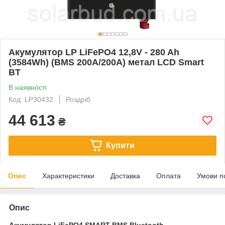
Акумулятор LP LiFePO4 12,8V - 280 Ah
(3584Wh) (BMS 200A/200А) метал LCD Smart
BT
В наявності
Код: LP30432
Роздріб
44 613
₴
Купити
Опис
Характеристики
Доставка
Оплата
Умови п
Опис
Акумулятор LiFePO4 SMART BMS Bluetooth