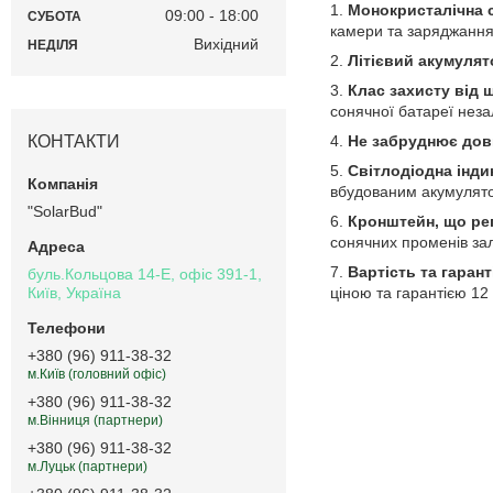
Монокристалічна 
09:00
18:00
СУБОТА
камери та заряджання 
Вихідний
НЕДІЛЯ
Літієвий акумуля
Клас захисту від 
сонячної батареї неза
КОНТАКТИ
Не забруднює дов
Світлодіодна інди
вбудованим акумулято
"SolarBud"
Кронштейн, що ре
сонячних променів зал
Вартість та гаран
буль.Кольцова 14-Е, офіс 391-1,
Київ, Україна
ціною та гарантією 12 
+380 (96) 911-38-32
м.Київ (головний офіс)
+380 (96) 911-38-32
м.Вінниця (партнери)
+380 (96) 911-38-32
м.Луцьк (партнери)