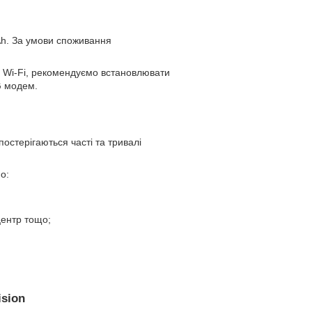
Ah. За умови споживання
л Wi-Fi, рекомендуємо встановлювати
G модем.
стерігаються часті та тривалі
о:
центр тощо;
sion