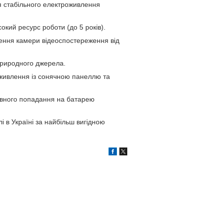
я стабільного електроживлення
окий ресурс роботи (до 5 років).
ення камери відеоспостереження від
природного джерела.
живлення із сонячною панеллю та
ивного попадання на батарею
 в Україні за найбільш вигідною