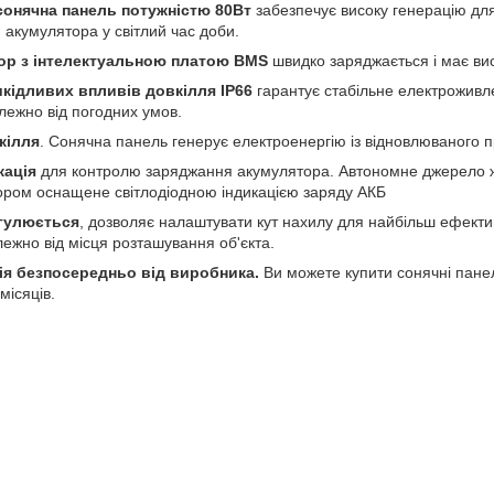
сонячна панель потужністю 80Вт
забезпечує високу генерацію дл
акумулятора у світлий час доби.
тор з інтелектуальною платою BMS
швидко заряджається і має вис
шкідливих впливів довкілля IP66
гарантує стабільне електроживл
лежно від погодних умов.
кілля
. Сонячна панель генерує електроенергію із відновлюваного 
кація
для контролю заряджання акумулятора. Автономне джерело 
ром оснащене світлодіодною індикацією заряду АКБ
гулюється
, дозволяє налаштувати кут нахилу для найбільш ефект
ежно від місця розташування об'єкта.
тія безпосередньо від виробника.
Ви можете купити сонячні панелі
місяців.