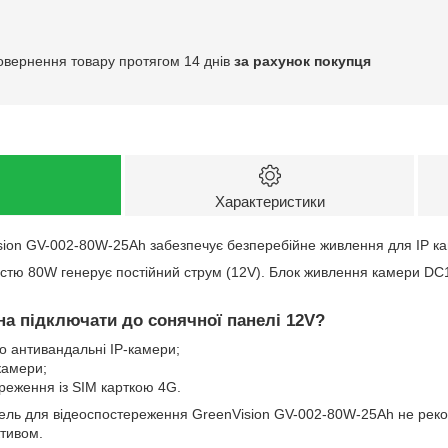
овернення товару протягом 14 днів
за рахунок покупця
Характеристики
ion GV-002-80W-25Ah забезпечує безперебійне живлення для IP к
стю 80W генерує постійний струм (12V). Блок живлення камери D
на підключати до сонячної панелі 12V?
бо антивандальні IP-камери;
 камери;
реження із SIM карткою 4G.
ль для відеоспостереження GreenVision GV-002-80W-25Ah не реком
тивом.