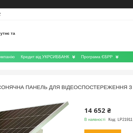
2
утнє та
омпанію
Кредит від УКРСИББАНК
Програма ЄБРР
СОНЯЧНА ПАНЕЛЬ ДЛЯ ВІДЕОСПОСТЕРЕЖЕННЯ З
14 652 ₴
В наявності
Код:
LP21911