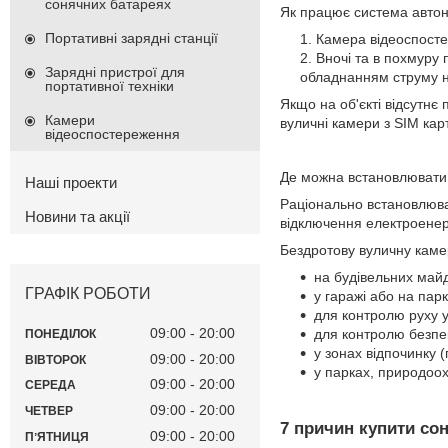
сонячних батареях
Як працює система авто
Портативні зарядні станції
Камера відеоспосте
Вночі та в похмуру
Зарядні пристрої для
обладнанням струму не
портативної техніки
Якщо на об'єкті відсутнє
Камери
вуличні камери з SIM кар
відеоспостереження
Де можна встановлювати
Наші проекти
Раціонально встановлюват
Новини та акції
відключення електроенер
Бездротову вуличну каме
на будівельних май
ГРАФІК РОБОТИ
у гаражі або на парк
для контролю руху у
09:00
20:00
для контролю безпек
ПОНЕДІЛОК
у зонах відпочинку (
09:00
20:00
ВІВТОРОК
у парках, природоох
09:00
20:00
СЕРЕДА
09:00
20:00
ЧЕТВЕР
7 причин купити со
09:00
20:00
ПʼЯТНИЦЯ