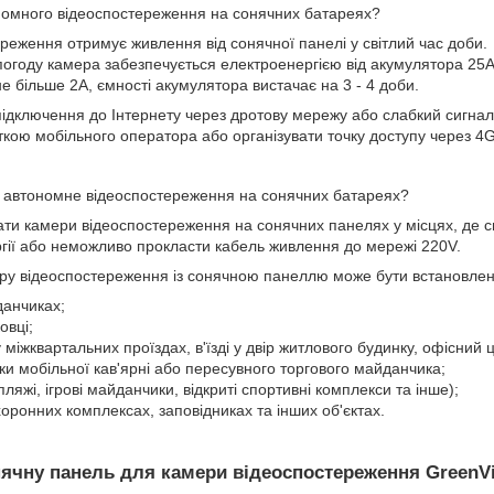
номного відеоспостереження на сонячних батареях?
реження отримує живлення від сонячної панелі у світлий час доби.
 погоду камера забезпечується електроенергією від акумулятора 25
 більше 2А, ємності акумулятора вистачає на 3 - 4 доби.
 підключення до Інтернету через дротову мережу або слабкий сигна
ткою мобільного оператора або організувати точку доступу через 4
 автономне відеоспостереження на сонячних батареях?
и камери відеоспостереження на сонячних панелях у місцях, де спо
гії або неможливо прокласти кабель живлення до мережі 220V.
ру відеоспостереження із сонячною панеллю може бути встановлен
данчиках;
овці;
 міжквартальних проїздах, в'їзді у двір житлового будинку, офісний 
и мобільної кав'ярні або пересувного торгового майданчика;
пляжі, ігрові майданчики, відкриті спортивні комплекси та інше);
оронних комплексах, заповідниках та інших об'єктах.
нячну панель для камери відеоспостереження GreenVi