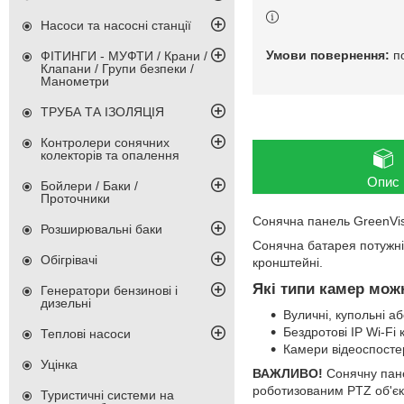
Насоси та насосні станції
п
ФІТИНГИ - МУФТИ / Крани /
Клапани / Групи безпеки /
Манометри
ТРУБА ТА ІЗОЛЯЦІЯ
Контролери сонячних
колекторів та опалення
Опис
Бойлери / Баки /
Проточники
Сонячна панель GreenVis
Розширювальні баки
Сонячна батарея потужні
Обігрівачі
кронштейні.
Які типи камер мож
Генератори бензинові і
дизельні
Вуличні, купольні а
Бездротові IP Wi-Fi
Теплові насоси
Камери відеоспосте
Уцінка
ВАЖЛИВО!
Сонячну пане
роботизованим PTZ об'єк
Туристичні системи на