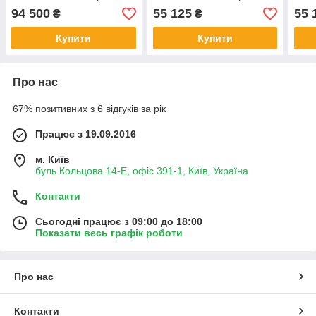
7200Wh) Білий мат
2600Wh) Білий глянець
2600
94 500
55 125
55 
₴
₴
Купити
Купити
Про нас
67% позитивних з 6 відгуків за рік
Працює з 19.09.2016
м. Київ
буль.Кольцова 14-Е, офіс 391-1, Київ, Україна
Контакти
Сьогодні працює з 09:00 до 18:00
Показати весь графік роботи
Про нас
Контакти