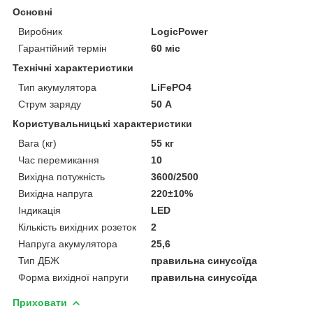
Основні
Виробник
LogicPower
Гарантійний термін
60 міс
Технічні характеристики
Тип акумулятора
LiFePO4
Струм заряду
50 А
Користувальницькі характеристики
Вага (кг)
55 кг
Час перемикання
10
Вихідна потужність
3600/2500
Вихідна напруга
220±10%
Індикація
LED
Кількість вихідних розеток
2
Напруга акумулятора
25,6
Тип ДБЖ
правильна синусоїда
Форма вихідної напруги
правильна синусоїда
Приховати