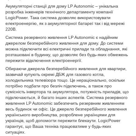
Акумуляторні станції для дому LP Autonomic – унікальна
розробка інженерів технічного департаменту компанії
LogicPower. Така система дозволяє використовувати
електроенергію, як з акумуляторної батареї так і від мережі
220В.
Система резервного живлення LP Autonomic є надійним
джерелом безперебійного живлення для дому. До системи
можна підключити всі електричні прилади та обладнання, які
розташовані в будинку, що дозволяє без будь-яких обмежень
пережити відключення електроенергії.
Обираючи джерела безперебійного живлення для квартири,
зазвичай купують окремі ДБЖ для газового котла,
холодильника телевізора тощо. Це нераціонально, оскільки
потрібно подбати про безліч підключень, а також про
сумісність інвертора та акумулятора, потужність приладів, що
підключаються, й багато інших аспектів. Система резервного
живлення LP Autonomic забезпечить резервним живленням
весь будинок чи офіс. Це джерело безперебійного живлення
українського виробництва, розроблене українцями для
українців, щоб допомогти пережити блекаути. LogicPower
гарантує, що Ваша техніка працюватиме у будь-яких
ситуаціях.