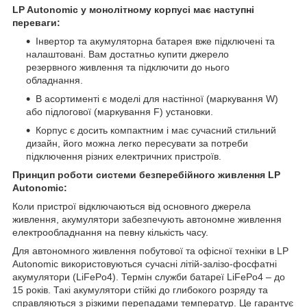
LP Autonomic у монолітному корпусі має наступні
переваги:
Інвертор та акумуляторна батарея вже підключені та
налаштовані. Вам достатньо купити джерело
резервного живлення та підключити до нього
обладнання.
В асортименті є моделі для настінної (маркування W)
або підлогової (маркування F) установки.
Корпус є досить компактним і має сучасний стильний
дизайн, його можна легко пересувати за потреби
підключення різних електричних пристроїв.
Принцип роботи системи безперебійного живлення LP
Autonomic:
Коли пристрої відключаються від основного джерела
живлення, акумулятори забезпечують автономне живлення
електрообладнання на певну кількість часу.
Для автономного живлення побутової та офісної техніки в LP
Autonomic використовуються сучасні літій-залізо-фосфатні
акумулятори (LiFePo4). Термін служби батареї LiFePo4 – до
15 років. Такі акумулятори стійкі до глибокого розряду та
справляються з різкими перепадами температур. Це гарантує