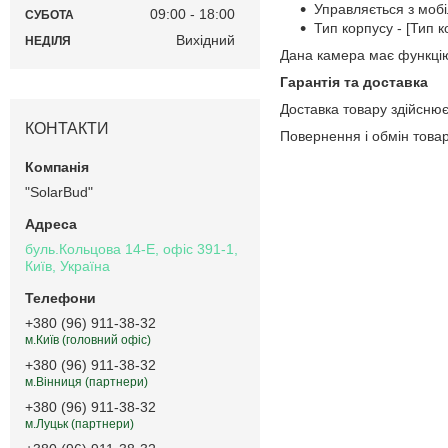
Управляється з мобі
09:00
18:00
СУБОТА
Тип корпусу - [Тип к
Вихідний
НЕДІЛЯ
Дана камера має функцію 
Гарантія та доставка
Доставка товару здійснюєт
КОНТАКТИ
Повернення і обмін товар
"SolarBud"
буль.Кольцова 14-Е, офіс 391-1,
Київ, Україна
+380 (96) 911-38-32
м.Київ (головний офіс)
+380 (96) 911-38-32
м.Вінниця (партнери)
+380 (96) 911-38-32
м.Луцьк (партнери)