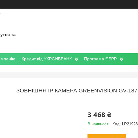
2
утнє та
омпанію
Кредит від УКРСИББАНК
Програма ЄБРР
ЗОВНІШНЯ IP КАМЕРА GREENVISION GV-187-
3 468 ₴
В наявності
Код:
LP21928