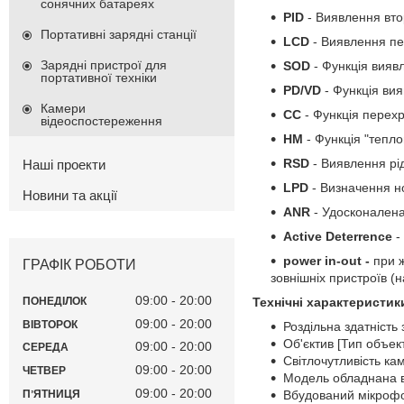
сонячних батареях
PID
- Виявлення вто
Портативні зарядні станції
LCD
- Виявлення пе
Зарядні пристрої для
SOD
- Функція виявл
портативної техніки
PD/VD
- Функція вия
Камери
CC
- Функція перехр
відеоспостереження
HM
- Функція "тепло
RSD
- Виявлення рідк
Наші проекти
LPD
- Визначення н
Новини та акції
ANR
- Удосконалена
Active Deterrence
-
power in-out -
при 
ГРАФІК РОБОТИ
зовнішніх пристроїв (н
09:00
20:00
Технічні характеристик
ПОНЕДІЛОК
09:00
20:00
ВІВТОРОК
Роздільна здатність
Об'єктив [Тип объек
09:00
20:00
СЕРЕДА
Світлочутливість кам
09:00
20:00
ЧЕТВЕР
Модель обладнана в
09:00
20:00
Вбудований мікрофо
ПʼЯТНИЦЯ