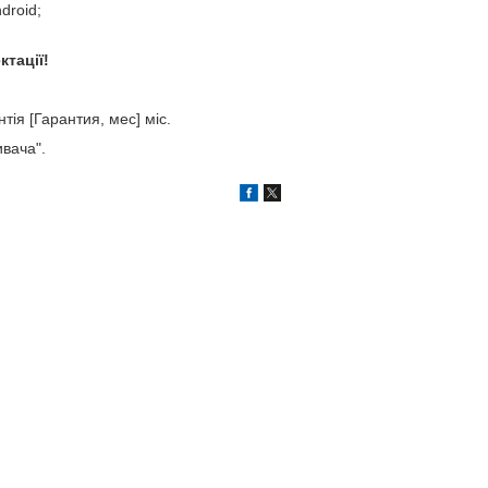
droid;
ктації!
тія [Гарантия, мес] міс.
ивача".