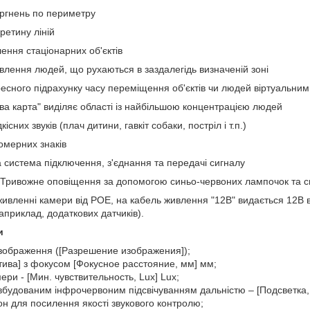
ргнень по периметру
ретину ліній
ення стаціонарних об'єктів
влення людей, що рухаються в заздалегідь визначеній зоні
есного підрахунку часу переміщення об'єктів чи людей віртуальним
ва карта" виділяє області із найбільшою концентрацією людей
існих звуків (плач дитини, гавкіт собаки, постріл і т.п.)
омерних знаків
 система підключення, з'єднання та передачі сигналу
 Тривожне оповіщення за допомогою синьо-червоних лампочок та 
живленні камери від POE, на кабель живлення "12В" видається 12В 
априклад, додаткових датчиків).
и
 зображення ([Разрешение изображения]);
тива] з фокусом [Фокусное расстояние, мм] мм;
ери - [Мин. чувствительность, Lux] Lux;
будованим інфрочервоним підсвічуванням дальністю – [Подсветка, 
н для посилення якості звукового контролю;