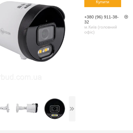
Купити
+380 (96) 911-38-
32
м.Київ (головний
офіс)