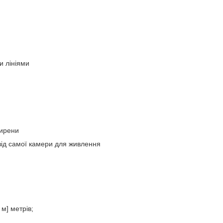
и лініями
сирени
від самої камери для живлення
м] метрів;