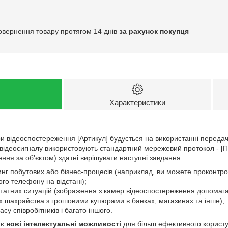
овернення товару протягом 14 днів
за рахунок покупця
Характеристики
и відеоспостереження [Артикул] будується на використанні передач
 відеосигналу використовують стандартний мережевий протокол - [П
ння за об'єктом) здатні вирішувати наступні завдання:
нг побутових або бізнес-процесів (наприклад, ви можете проконтро
ого телефону на відстані);
татних ситуацій (зображення з камер відеоспостереження допомага
х шахрайства з грошовими купюрами в банках, магазинах та інше);
су співробітників і багато іншого.
ає
нові інтелектуальні можливості
для більш ефективного корист