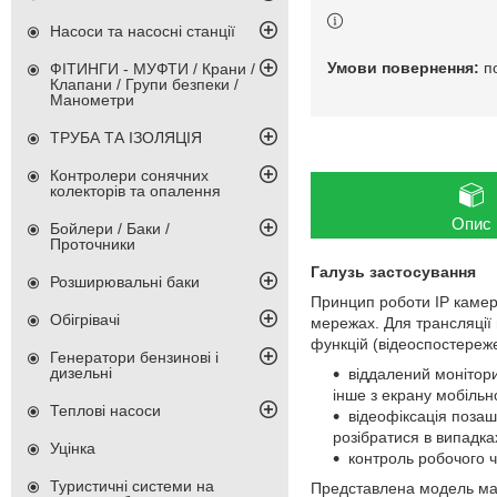
Насоси та насосні станції
п
ФІТИНГИ - МУФТИ / Крани /
Клапани / Групи безпеки /
Манометри
ТРУБА ТА ІЗОЛЯЦІЯ
Контролери сонячних
колекторів та опалення
Опис
Бойлери / Баки /
Проточники
Галузь застосування
Розширювальні баки
Принцип роботи IP камер
Обігрівачі
мережах. Для трансляції
функцій (відеоспостереже
Генератори бензинові і
дизельні
віддалений монітори
інше з екрану мобільн
Теплові насоси
відеофіксація позаш
розібратися в випадка
Уцінка
контроль робочого ча
Туристичні системи на
Представлена модель м