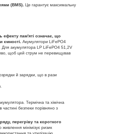
ями (BMS).
Це гарантує максимальну
ь ефекту пам'яті означає, що
и ємності.
Акумулятори LiFePO4
. Для акумулятора LP LiFePO4 51,2V
ливо, щоб цей струм не перевищував
озрядки й зарядки, що в рази
.
акумулятора. Термічна та хімічна
в частині безпеки порівняно з
яду, перегріву та короткого
 живлення мінімізує ризик
використання та утилізацію