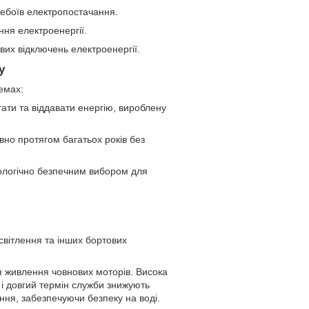
ребоїв електропостачання.
ення електроенергії.
вих відключень електроенергії.
у
емах:
гати та віддавати енергію, вироблену
но протягом багатьох років без
кологічно безпечним вибором для
світлення та інших бортових
я живлення човнових моторів. Висока
 і довгий термін служби знижують
ряння, забезпечуючи безпеку на воді.