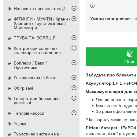
Насоси та насосні станції
п
ФІТИНГИ - МУФТИ / Крани /
Клапани / Групи безпеки /
Манометри
ТРУБА ТА ІЗОЛЯЦІЯ
Контролери сонячних
колекторів та опалення
Опис
Бойлери / Баки /
Проточники
Забудьте про блекаут
Розширювальні баки
Акумулятор LP LiFePO4
Обігрівачі
Максимум енергії для 
Генератори бензинові і
Час до повного заря
дизельні
Більше ніж 5 годин 
15 років ефективног
Теплові насоси
*Час заряду може змінюва
Уцінка
Літієві батареї LiFePO4
живлення різної потужнос
Туристичні системи на