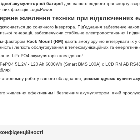
ідної акумуляторної батареї
для вашого водного транспорту звер
ічних фахівців LogicPower.
ервне живлення техніки при відключеннях е
ключається до сонячного інвертора. Під'єднання забезпечує накопич
изької генерації, забезпечуючи стабільне електропостачання і під
орм-фактором
Rack Mount (RM)
дають змогу зручно інтегрувати їх у
ність і легкість обслуговування в телекомунікаційних та енергетичн
ання LiFePO4 акумуляторів послідовно!
iFePO4 51,2V - 120 Ah 6000Wh (Smart BMS 100A) с LCD RM AB RS4
білях!
у автономну роботу вашого обладнання,
рекомендуємо купити ак
ого живлення ефективним і безпечним акумулятором, який прослужи
 конфіденційності