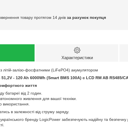
овернення товару протягом 14 днів
за рахунок покупця
Характеристики
и
з літій-залізо-фосфатними (LiFePO4) акумулятором
 51,2V - 120 Ah 6000Wh (Smart BMS 100A) с LCD RM AB RS485/C
комфортного життя
ду батареї від 2 годин.
автономного живлення для вашої техніки.
о використання.
тись в залежності від струму заряду.
українського бренду LogicPower забезпечують надійну та безпечну
ті.