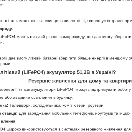
ля.
 легші та компактніші за свинцево-кислотні. Це спрощує їх транспор
зряду:
 LiFePO4 мають низький рівень саморозряду, що дає змогу зберігати 
и.
ргії дає змогу літієвій батареї зберігати більше енергії в меншому о
орами.
ітієвий (LiFePO4) акумулятор 51,2В в Україні?
Резервне живлення для дому та квартири
роенергії, літієві акумулятори LiFePO4, можуть підтримувати роботу
е або аварійне освітлення в будинку.
ніка:
Телевізори, холодильники, комп`ютери, роутери.
 станції:
Для заряджання мобільних телефонів, ноутбуків та інших 
ивлення
ePO4 широко використовуються в системах резервного живлення для