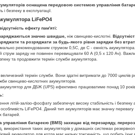
умуляторів оснащена передовою системою управління батаре
ь і безпеку в експлуатації.
 акумулятора LiFePO4
ідсутність ефекту пам'яті:
заряджаються значно швидше,
ніж свинцево-кислотні.
Відсутніст
ряджати та розряджати за будь-якого рівня зарядки без втрат
мально рекомендованим струмом 0,5С, де С - ємність акумулятора
й струм заряду не повинен перевищувати 60 А (0,5 x 120 Ач). Важ
зпеку та продовжити термін служби акумулятора.
еличезний термін служби. Вони здатні витримати до 7000 циклів р
жби свинцево-кислотних акумуляторів.
й акумулятор для ДБЖ (UPS) ефективно працюватиме понад 10 років
ь:
ення літій-залізо-фосфату забезпечує високу стабільність і безпеку 
а особливість LiFePO4. Даний тип акумуляторів має значну перевагу 
х батарей.
 управління батареєю (BMS) захищає від перезаряду, перерозр
д, використання таких акумуляторів у домашніх системах резервного
ієвий акумулятор для котла має низьку токсичність, що робить їхнє 