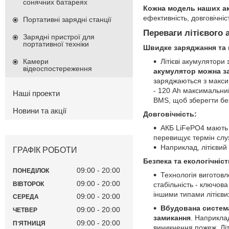
сонячних батареях
Кожна модель наших ак
ефективність, довговічніст
Портативні зарядні станції
Переваги літієвого
Зарядні пристрої для
портативної техніки
Швидке заряджання та в
Літієві акумулятори
Камери
відеоспостереження
акумулятор можна за
заряджаються з макси
- 120 Ah максимальни
Наші проекти
BMS, щоб зберегти бе
Новини та акції
Довговічність:
АКБ LiFePO4 мають в
перевищує термін слу
Наприклад, літієви
ГРАФІК РОБОТИ
Безпека та екологічніст
09:00
20:00
ПОНЕДІЛОК
Технологія виготовл
09:00
20:00
ВІВТОРОК
стабільність - ключов
іншими типами літієви
09:00
20:00
СЕРЕДА
Вбудована система
09:00
20:00
ЧЕТВЕР
замикання
. Наприкла
09:00
20:00
ПʼЯТНИЦЯ
виникнення пожеж. Літ