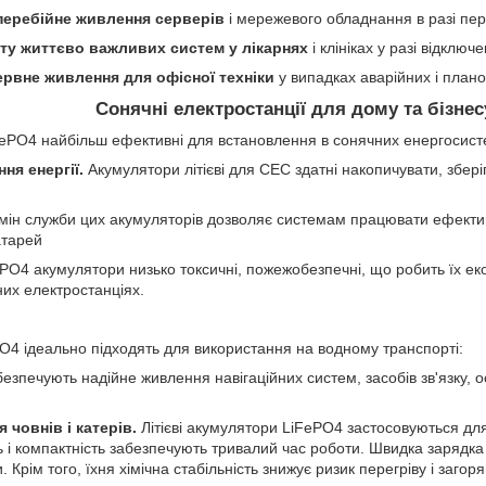
перебійне живлення серверів
і мережевого обладнання в разі пе
ту життєво важливих систем у лікарнях
і клініках у разі відключ
рвне живлення для офісної техніки
у випадках аварійних і плано
Сонячні електростанції для дому та бізнес
FePO4 найбільш ефективні для встановлення в сонячних енергосист
ня енергії.
Акумулятори літієві для СЕС здатні накопичувати, збері
мін служби цих акумуляторів дозволяє системам працювати ефектив
атарей
PO4 акумулятори низько токсичні, пожежобезпечні, що робить їх е
их електростанціях.
PO4 ідеально підходять для використання на водному транспорті:
езпечують надійне живлення навігаційних систем, засобів зв'язку, о
 човнів і катерів.
Літієві акумулятори LiFePO4 застосовуються дл
ть і компактність забезпечують тривалий час роботи. Швидка зарядка
. Крім того, їхня хімічна стабільність знижує ризик перегріву і заго