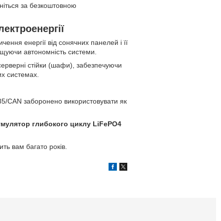
ніться за безкоштовною
лектроенергії
ення енергії від сонячних панелей і її
вищуючи автономність системи.
 серверні стійки (шафи), забезпечуючи
их системах.
85/CAN заборонено використовувати як
умулятор глибокого циклу LiFePO4
ть вам багато років.