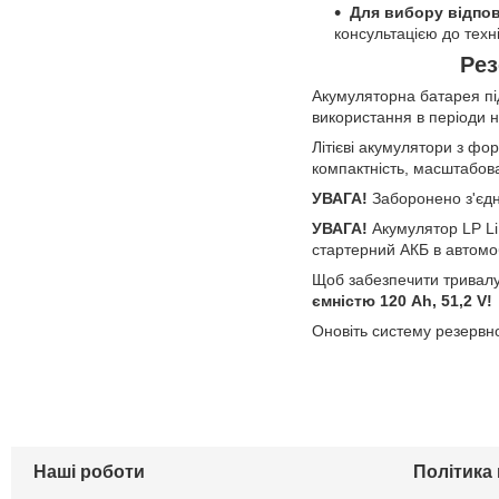
Для вибору відпов
консультацією до техн
Рез
Акумуляторна батарея під
використання в періоди н
Літієві акумулятори з ф
компактність, масштабова
УВАГА!
Заборонено з'єдн
УВАГА!
Акумулятор LP L
стартерний АКБ в автомо
Щоб забезпечити тривал
ємністю 120 Ah, 51,2 V!
Оновіть систему резервн
Наші роботи
Політика