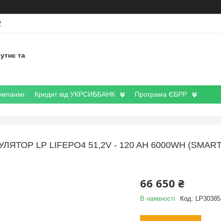
2
утнє та
омпанію
Кредит від УКРСИББАНК
Програма ЄБРР
ЛЯТОР LP LIFEPO4 51,2V - 120 AH 6000WH (SMAR
66 650 ₴
В наявності
Код:
LP30385