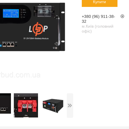
Купити
+380 (96) 911-38-
32
м.Київ (головний
офіс)