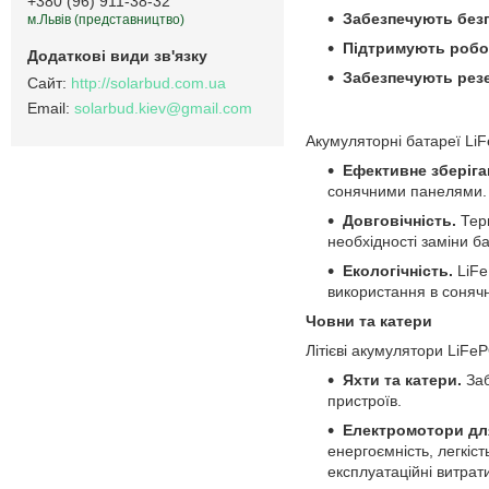
+380 (96) 911-38-32
Забезпечують без
м.Львів (представництво)
Підтримують робо
Забезпечують резе
http://solarbud.com.ua
solarbud.kiev@gmail.com
Акумуляторні батареї Li
Ефективне зберіган
сонячними панелями.
Довговічність.
Тер
необхідності заміни б
Екологічність.
LiFe
використання в сонячн
Човни та катери
Літієві акумулятори LiFe
Яхти та катери.
Заб
пристроїв.
Електромотори для
енергоємність, легкіс
експлуатаційні витрати