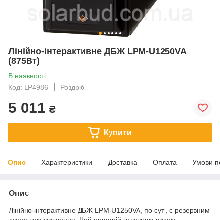
Лінійно-інтерактивне ДБЖ LPM-U1250VA
(875Вт)
В наявності
Код: LP4986
Роздріб
5 011
₴
Купити
Опис
Характеристики
Доставка
Оплата
Умови п
Опис
Лінійно-інтерактивне ДБЖ LPM-U1250VA, по суті, є резервним
джерелом живлення. Цей пристрій головним чином