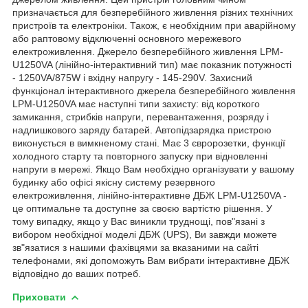
призначається для безперебійного живлення різних технічних
пристроїв та електроніки. Також, є необхідним при аварійному
або раптовому відключенні основного мережевого
електроживлення. Джерело безперебійного живлення LPM-
U1250VA (лінійно-інтерактивний тип) має показник потужності
- 1250VA/875W і вхідну напругу - 145-290V. Захисний
функціонал інтерактивного джерела безперебійного живлення
LPM-U1250VA має наступні типи захисту: від короткого
замикання, стрибків напруги, перевантаження, розряду і
надлишкового заряду батарей. Автопідзарядка пристрою
виконується в вимкненому стані. Має 3 євророзетки, функції
холодного старту та повторного запуску при відновленні
напруги в мережі. Якщо Вам необхідно організувати у вашому
будинку або офісі якісну систему резервного
електроживлення, лінійно-інтерактивне ДБЖ LPM-U1250VA -
це оптимальне та доступне за своєю вартістю рішення. У
тому випадку, якщо у Вас виникли труднощі, пов"язані з
вибором необхідної моделі ДБЖ (UPS), Ви завжди можете
зв"язатися з нашими фахівцями за вказаними на сайті
телефонами, які допоможуть Вам вибрати інтерактивне ДБЖ
відповідно до ваших потреб.
Приховати