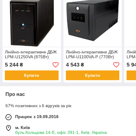
Лінійно-інтерактивне ДБЖ
Лінійно-інтерактивне ДБЖ
Ліні
LPM-U1250VA (875Вт)
LPM-U1100VA-P (770Вт)
LPM-
5 244
4 543
5 9
₴
₴
Купити
Купити
Про нас
67% позитивних з 6 відгуків за рік
Працює з 19.09.2016
м. Київ
буль.Кольцова 14-Е, офіс 391-1, Київ, Україна