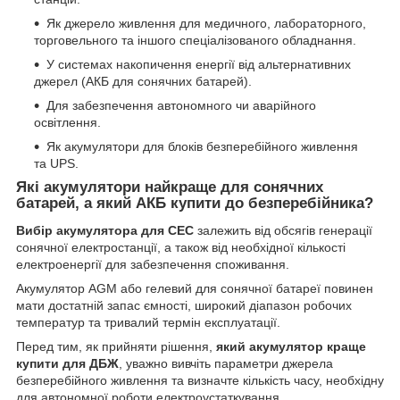
Як джерело живлення для медичного, лабораторного,
торговельного та іншого спеціалізованого обладнання.
У системах накопичення енергії від альтернативних
джерел (АКБ для сонячних батарей).
Для забезпечення автономного чи аварійного
освітлення.
Як акумулятори для блоків безперебійного живлення
та UPS.
Які акумулятори найкраще для сонячних
батарей, а який АКБ купити до безперебійника?
Вибір акумулятора для СЕС
залежить від обсягів генерації
сонячної електростанції, а також від необхідної кількості
електроенергії для забезпечення споживання.
Акумулятор AGM або гелевий для сонячної батареї повинен
мати достатній запас ємності, широкий діапазон робочих
температур та тривалий термін експлуатації.
Перед тим, як прийняти рішення,
який акумулятор краще
купити для ДБЖ
, уважно вивчіть параметри джерела
безперебійного живлення та визначте кількість часу, необхідну
для автономної роботи електроустаткування.