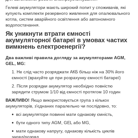
Гелеві акумулятори мають широкий попит у споживачів, які
купують комплекти резервного живлення для опалювального
котла, систем аварійного освітлення або автономного
водопостачання.
Як уникнути втрати ємності
акумуляторної батареї в умовах частих
вимкнень електроенергії?
Два важливі правила догляду за акумуляторами AGM,
GEL, MG:
Не слід часто розряджати АКБ більш ніж на 30% його
ємності (врахуйте це при розрахунку ємності батареї)
Після розрядки акумулятор необхідно повністю
зарядити струмом 1/10 від ємності протягом 10 годин
ВАЖЛИВО!
Якщо використовується група з кількох
акумуляторів, з'єднаних паралельно чи послідовно, то:
всі акумулятори повинні мати однакову ємність,
бути одного типу AGM, GEL або MG,
мати однакову напругу, однакову кількість циклів
заряд/розряд,