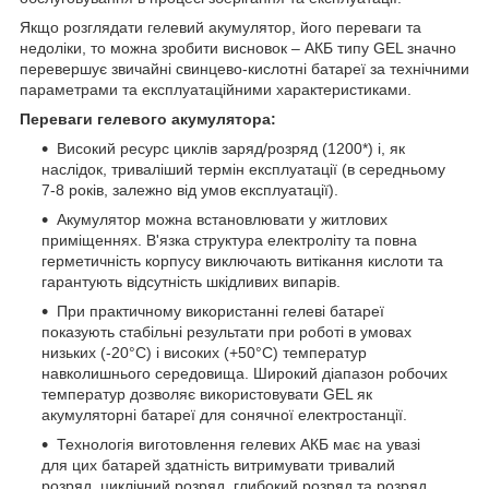
Якщо розглядати гелевий акумулятор, його переваги та
недоліки, то можна зробити висновок – АКБ типу GEL значно
перевершує звичайні свинцево-кислотні батареї за технічними
параметрами та експлуатаційними характеристиками.
Переваги гелевого акумулятора:
Високий ресурс циклів заряд/розряд (1200*) і, як
наслідок, триваліший термін експлуатації (в середньому
7-8 років, залежно від умов експлуатації).
Акумулятор можна встановлювати у житлових
приміщеннях. В'язка структура електроліту та повна
герметичність корпусу виключають витікання кислоти та
гарантують відсутність шкідливих випарів.
При практичному використанні гелеві батареї
показують стабільні результати при роботі в умовах
низьких (-20°С) і високих (+50°С) температур
навколишнього середовища. Широкий діапазон робочих
температур дозволяє використовувати GEL як
акумуляторні батареї для сонячної електростанції.
Технологія виготовлення гелевих АКБ має на увазі
для цих батарей здатність витримувати тривалий
розряд, циклічний розряд, глибокий розряд та розряд