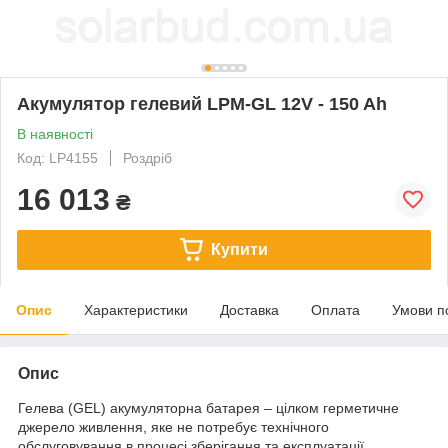
Акумулятор гелевий LPM-GL 12V - 150 Ah
В наявності
Код: LP4155
Роздріб
16 013
₴
Купити
Опис
Характеристики
Доставка
Оплата
Умови п
Опис
Гелева (GEL) акумуляторна батарея – цілком герметичне
джерело живлення, яке не потребує технічного
обслуговування в процесі зберігання та експлуатації.