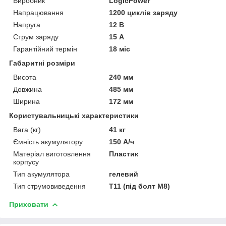
Виробник
LogicPower
Напрацювання
1200 циклів заряду
Напруга
12 В
Струм заряду
15 А
Гарантійний термін
18 міс
Габаритні розміри
Висота
240 мм
Довжина
485 мм
Ширина
172 мм
Користувальницькі характеристики
Вага (кг)
41 кг
Ємність акумулятору
150 А/ч
Матеріал виготовлення
Пластик
корпусу
Тип акумулятора
гелевий
Тип струмовиведення
T11 (під болт М8)
Приховати