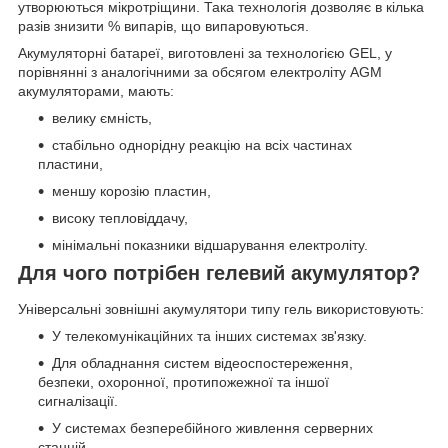
утворюються мікротріщини. Така технологія дозволяє в кілька
разів знизити % випарів, що випаровуються.
Акумуляторні батареї, виготовлені за технологією GEL, у
порівнянні з аналогічними за обсягом електроліту AGM
акумуляторами, мають:
велику ємність,
стабільно однорідну реакцію на всіх частинах
пластини,
меншу корозію пластин,
високу тепловіддачу,
мінімальні показники відшарування електроліту.
Для чого потрібен гелевий акумулятор?
Універсальні зовнішні акумулятори типу гель використовують:
У телекомунікаційних та інших системах зв'язку.
Для обладнання систем відеоспостереження,
безпеки, охоронної, протипожежної та іншої
сигналізації.
У системах безперебійного живлення серверних
станцій.