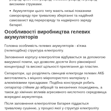
високими струмами.
Акумулятори цього типу мають низькі показники
саморозряду при тривалому зберіганні та надійний
самозахист від перерозряду та надмірного заряду
батареї.
Особливості виробництва гелевих
акумуляторів
Головна особливість гелевих акумуляторів - в'язка
(гелеподібна) структура електроліту.
Заповнення корпусу електролітом відбувається за допомогою
вакуумної помпи, що дозволяє досягти його рівномірної
концентрації та високої щільності прилягання до пластин.
Сепаратори, що розділяють свинцеві електроди гелевих АКБ
виготовляють з міцного мікропористого матеріалу з
алюмінієвими присадками. Подібна конструкція робить
сепаратор стійким до вібрацій та механічних пошкоджень, а
також до хімічних впливів агресивного кислотного середовища
всередині акумулятора.
Після заповнення електролітом батарея піддається
тривалому сушінню, у процесі якої у структурі електроліту