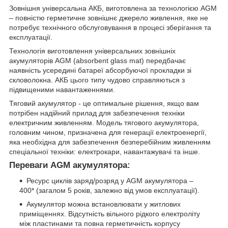
Зовнішня універсальна АКБ, виготовлена за технологією AGM
– повністю герметичне зовнішнє джерело живлення, яке не
потребує технічного обслуговування в процесі зберігання та
експлуатації.
Технологія виготовлення універсальних зовнішніх
акумуляторів AGM (absorbent glass mat) передбачає
наявність усередині батареї абсорбуючої прокладки зі
скловолокна. АКБ цього типу чудово справляються з
підвищеними навантаженнями.
Тяговий акумулятор - це оптимальне рішення, якщо вам
потрібен надійний прилад для забезпечення техніки
електричним живленням. Модель тягового акумулятора,
головним чином, призначена для генерації електроенергії,
яка необхідна для забезпечення безперебійним живленням
спеціальної техніки: електрокари, навантажувачі та інше.
Переваги AGM акумулятора:
Ресурс циклів заряд/розряд у AGM акумулятора –
400* (загалом 5 років, залежно від умов експлуатації).
Акумулятор можна встановлювати у житлових
приміщеннях. Відсутність вільного рідкого електроліту
між пластинами та повна герметичність корпусу