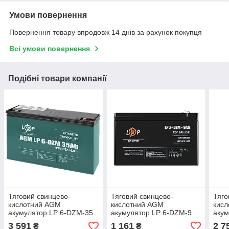
Умови повернення
Повернення товару впродовж 14 днів за рахунок покупця
Всі умови повернення
Подібні товари компанії
Тяговий свинцево-
Тяговий свинцево-
Тяго
кислотний AGM
кислотний AGM
кис
акумулятор LP 6-DZM-35
акумулятор LP 6-DZM-9
акум
Ah
Ah
Ah
3 591
1 161
2 7
₴
₴