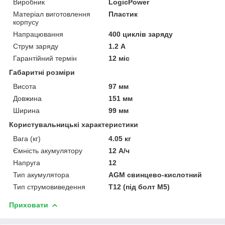
Виробник
LogicPower
Матеріал виготовлення
Пластик
корпусу
Напрацювання
400 циклів заряду
Струм заряду
1.2 А
Гарантійний термін
12 міс
Габаритні розміри
Висота
97 мм
Довжина
151 мм
Ширина
99 мм
Користувальницькі характеристики
Вага (кг)
4.05 кг
Ємність акумулятору
12 А/ч
Напруга
12
Тип акумулятора
AGM свинцево-кислотний
Тип струмовиведення
T12 (під болт М5)
Приховати