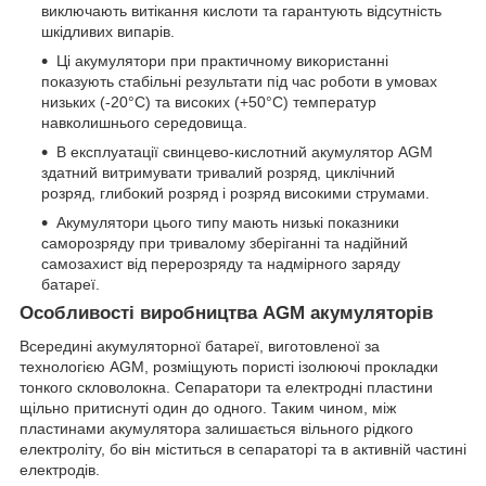
виключають витікання кислоти та гарантують відсутність
шкідливих випарів.
Ці акумулятори при практичному використанні
показують стабільні результати під час роботи в умовах
низьких (-20°С) та високих (+50°С) температур
навколишнього середовища.
В експлуатації свинцево-кислотний акумулятор AGM
здатний витримувати тривалий розряд, циклічний
розряд, глибокий розряд і розряд високими струмами.
Акумулятори цього типу мають низькі показники
саморозряду при тривалому зберіганні та надійний
самозахист від перерозряду та надмірного заряду
батареї.
Особливості виробництва AGM акумуляторів
Всередині акумуляторної батареї, виготовленої за
технологією AGM, розміщують пористі ізолюючі прокладки
тонкого скловолокна. Сепаратори та електродні пластини
щільно притиснуті один до одного. Таким чином, між
пластинами акумулятора залишається вільного рідкого
електроліту, бо він міститься в сепараторі та в активній частині
електродів.