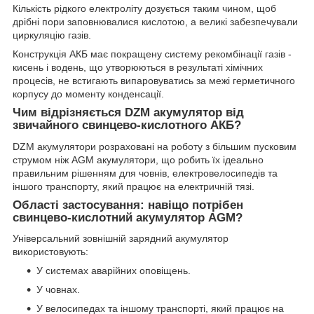
Кількість рідкого електроліту дозується таким чином, щоб
дрібні пори заповнювалися кислотою, а великі забезпечували
циркуляцію газів.
Конструкція АКБ має покращену систему рекомбінації газів -
кисень і водень, що утворюються в результаті хімічних
процесів, не встигають випаровуватись за межі герметичного
корпусу до моменту конденсації.
Чим відрізняється DZM акумулятор від
звичайного свинцево-кислотного АКБ?
DZM акумулятори розраховані на роботу з більшим пусковим
струмом ніж AGM акумулятори, що робить їх ідеально
правильним рішенням для човнів, електровелосипедів та
іншого транспорту, який працює на електричній тязі.
Області застосування: навіщо потрібен
свинцево-кислотний акумулятор AGM?
Універсальний зовнішній зарядний акумулятор
використовують:
У системах аварійних оповіщень.
У човнах.
У велосипедах та іншому транспорті, який працює на