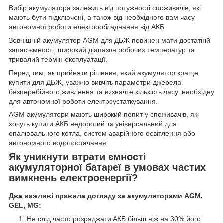
Вибір акумулятора залежить від потужності споживачів, які
мають бути підключені, а також від необхідного вам часу
автономної роботи електрообладнання від АКБ.
Зовнішній акумулятор AGM для ДБЖ повинен мати достатній
запас ємності, широкий діапазон робочих температур та
тривалий термін експлуатації.
Перед тим, як прийняти рішення, який акумулятор краще
купити для ДБЖ, уважно вивчіть параметри джерела
безперебійного живлення та визначте кількість часу, необхідну
для автономної роботи електроустаткування.
AGM акумулятори мають широкий попит у споживачів, які
хочуть купити АКБ недорогий та універсальний для
опалювального котла, систем аварійного освітлення або
автономного водопостачання.
Як уникнути втрати ємності
акумуляторної батареї в умовах частих
вимкнень електроенергії?
Два важливі правила догляду за акумуляторами AGM,
GEL, MG:
Не слід часто розряджати АКБ більш ніж на 30% його