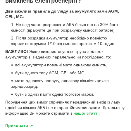
вимкнень електроенергії?
Два важливі правила догляду за акумуляторами AGM,
GEL, MG:
Не слід часто розряджати АКБ більш ніж на 30% його
ємності (врахуйте це при розрахунку ємності батареї)
Після розрядки акумулятор необхідно повністю
зарядити струмом 1/10 від ємності протягом 10 годин
ВАЖЛИВО!
Якщо використовується група з кількох
акумуляторів, з'єднаних паралельно чи послідовно, то:
всі акумулятори повинні мати однакову ємність,
бути одного типу AGM, GEL або MG,
мати однакову напругу, однакову кількість циклів
заряд/розряд,
бути з однієї партії однієї торгової марки.
Порушення цих вимог спричиняє передчасний вихід із ладу
однієї чи кількох АКБ і не є гарантійним випадком. Детальнішу
інформацію Ви можете отримати з
нашої статті
.
Приховати