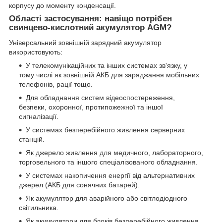
корпусу до моменту конденсації.
Області застосування: навіщо потрібен
свинцево-кислотний акумулятор AGM?
Універсальний зовнішній зарядний акумулятор
використовують:
У телекомунікаційних та інших системах зв'язку, у
тому числі як зовнішній АКБ для заряджання мобільних
телефонів, рації тощо.
Для обладнання систем відеоспостереження,
безпеки, охоронної, протипожежної та іншої
сигналізації.
У системах безперебійного живлення серверних
станцій.
Як джерело живлення для медичного, лабораторного,
торговельного та іншого спеціалізованого обладнання.
У системах накопичення енергії від альтернативних
джерел (АКБ для сонячних батарей).
Як акумулятор для аварійного або світлодіодного
світильника.
Як акумулятори для блоків безперебійного живлення