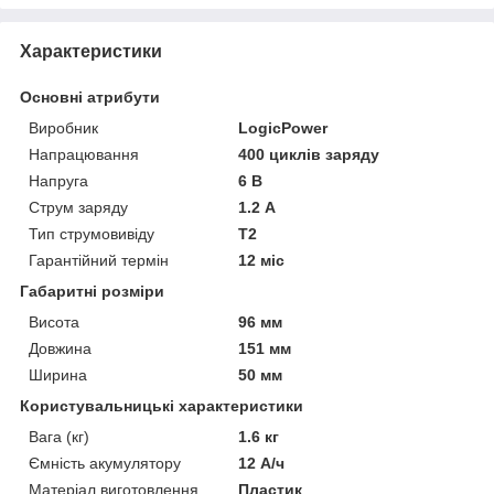
Характеристики
Основні атрибути
Виробник
LogicPower
Напрацювання
400 циклів заряду
Напруга
6 В
Струм заряду
1.2 А
Тип струмовивіду
T2
Гарантійний термін
12 міс
Габаритні розміри
Висота
96 мм
Довжина
151 мм
Ширина
50 мм
Користувальницькі характеристики
Вага (кг)
1.6 кг
Ємність акумулятору
12 А/ч
Матеріал виготовлення
Пластик