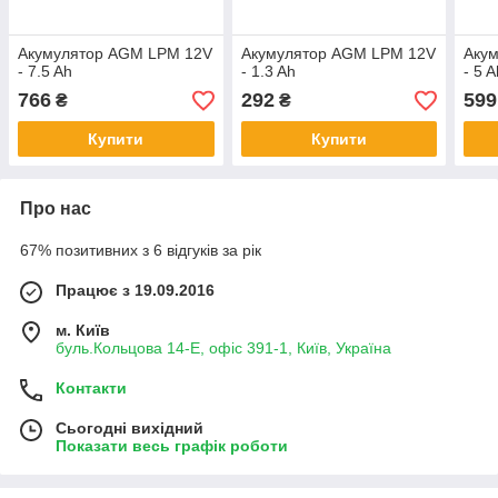
Акумулятор AGM LPM 12V
Акумулятор AGM LPM 12V
Аку
- 7.5 Ah
- 1.3 Ah
- 5 
766
292
599
₴
₴
Купити
Купити
Про нас
67% позитивних з 6 відгуків за рік
Працює з 19.09.2016
м. Київ
буль.Кольцова 14-Е, офіс 391-1, Київ, Україна
Контакти
Сьогодні вихідний
Показати весь графік роботи