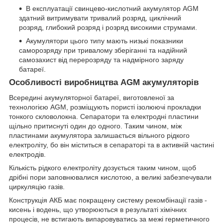
В експлуатації свинцево-кислотний акумулятор AGM
здатний витримувати тривалий розряд, циклічний
розряд, глибокий розряд і розряд високими струмами.
Акумулятори цього типу мають низькі показники
саморозряду при тривалому зберіганні та надійний
самозахист від перерозряду та надмірного заряду
батареї.
Особливості виробництва AGM акумуляторів
Всередині акумуляторної батареї, виготовленої за
технологією AGM, розміщують пористі ізолюючі прокладки
тонкого скловолокна. Сепаратори та електродні пластини
щільно притиснуті один до одного. Таким чином, між
пластинами акумулятора залишається вільного рідкого
електроліту, бо він міститься в сепараторі та в активній частині
електродів.
Кількість рідкого електроліту дозується таким чином, щоб
дрібні пори заповнювалися кислотою, а великі забезпечували
циркуляцію газів.
Конструкція АКБ має покращену систему рекомбінації газів -
кисень і водень, що утворюються в результаті хімічних
процесів, не встигають випаровуватись за межі герметичного