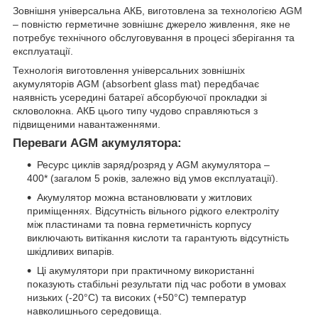
Зовнішня універсальна АКБ, виготовлена за технологією AGM
– повністю герметичне зовнішнє джерело живлення, яке не
потребує технічного обслуговування в процесі зберігання та
експлуатації.
Технологія виготовлення універсальних зовнішніх
акумуляторів AGM (absorbent glass mat) передбачає
наявність усередині батареї абсорбуючої прокладки зі
скловолокна. АКБ цього типу чудово справляються з
підвищеними навантаженнями.
Переваги AGM акумулятора:
Ресурс циклів заряд/розряд у AGM акумулятора –
400* (загалом 5 років, залежно від умов експлуатації).
Акумулятор можна встановлювати у житлових
приміщеннях. Відсутність вільного рідкого електроліту
між пластинами та повна герметичність корпусу
виключають витікання кислоти та гарантують відсутність
шкідливих випарів.
Ці акумулятори при практичному використанні
показують стабільні результати під час роботи в умовах
низьких (-20°С) та високих (+50°С) температур
навколишнього середовища.