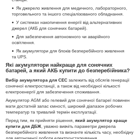
Як джерело живлення для медичного, лабораторного,
торговельного та іншого спеціалізованого обладнання.
У системах накопичення енергії від альтернативних
джерел (АКБ для сонячних батарей).
Для забезпечення автономного чи аварійного
освітлення.
Як акумулятори для блоків безперебійного живлення
та UPS.
Які акумулятори найкраще для сонячних
батарей, а який АКБ купити до безперебійника?
Вибір акумулятора для СЕС
залежить від обсягів генерації
сонячної електростанції, а також від необхідної кількості
електроенергії для забезпечення споживання.
Акумулятор AGM або гелевий для сонячної батареї повинен
мати достатній запас ємності, широкий діапазон робочих
температур та тривалий термін експлуатації.
Перед тим, як прийняти рішення,
який акумулятор краще
купити для ДБЖ
, уважно вивчіть параметри джерела
безперебійного живлення та визначте кількість часу, необхідну
для автономної роботи електроустаткування.