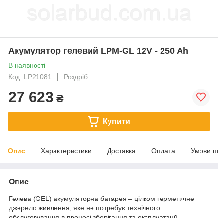
Акумулятор гелевий LPM-GL 12V - 250 Ah
В наявності
Код: LP21081
Роздріб
27 623
₴
Купити
Опис
Характеристики
Доставка
Оплата
Умови п
Опис
Гелева (GEL) акумуляторна батарея – цілком герметичне
джерело живлення, яке не потребує технічного
обслуговування в процесі зберігання та експлуатації.