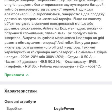
on grid працюють без використання акумуляторних батарей,
тобто безпосередньо від загальної мережі. Надлишки
електроенергії, що виробляються, генеруються для продажу
державі за програмою «зелений тариф». Якщо на вашому
об"єкті потужність сонячної електростанції менше або
дорівнює споживанню, Anti-reflux Box, у випадках зниження
потужності споживання, плавно зменшує продуктивність
інвертора. Витрати на купівлю мережевого інвертора on grid
разом з обмежувачем генерації Anti-reflux Box у два рази
нижче вартості автономного off grid інвертора. Технічні
характеристики контролера антиреверсу: - Номінальна вхідна
напруга - 220V±20% або 380V±20%; - Струм - 0-50 А; -
Частотний діапазон - 49.5-50.2 Hz; - Клас захисту - IP65; -
Інтерфейс - RS485; - Робоча температура - (-25 ~ +55) °C.
Приховати
Характеристики
Основні атрибути
Виробник
LogicPower