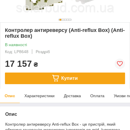
Контролер антиреверсу (Anti-reflux Box) (Anti-
reflux Box)
В наявності
Код: LP8648
Роздріб
17 157
₴
Купити
Опис
Характеристики
Доставка
Оплата
Умови п
Опис
Контролер антиреверсу Anti-reflux Box - це пристрій, який
обмежує генерацію мережевих інверторів on grid. Інвертора