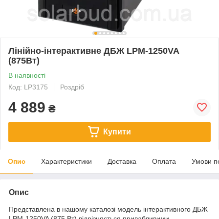
Лінійно-інтерактивне ДБЖ LPM-1250VA
(875Вт)
В наявності
Код: LP3175
Роздріб
4 889
₴
Купити
Опис
Характеристики
Доставка
Оплата
Умови п
Опис
Представлена в нашому каталозі модель інтерактивного ДБЖ
LPM-1250VA (875 Вт) відрізняється привабливими