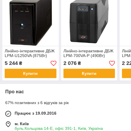
Лінійно-інтерактивне ДБЖ
Лінійно-інтерактивне ДБЖ
Ліні
LPM-U1250VA (875Вт)
LPM-700VA-P (490Вт)
LPM-
5 244
2 076
2 2
₴
₴
Купити
Купити
Про нас
67% позитивних з 6 відгуків за рік
Працює з 19.09.2016
м. Київ
буль.Кольцова 14-Е, офіс 391-1, Київ, Україна