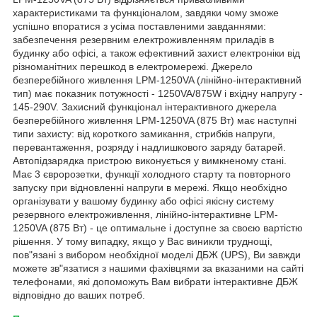
характеристиками та функціоналом, завдяки чому зможе
успішно впоратися з усіма поставленими завданнями:
забезпечення резервним електроживленням приладів в
будинку або офісі, а також ефективний захист електроніки від
різноманітних перешкод в електромережі. Джерело
безперебійного живлення LPM-1250VA (лінійно-інтерактивний
тип) має показник потужності - 1250VA/875W і вхідну напругу -
145-290V. Захисний функціонал інтерактивного джерела
безперебійного живлення LPM-1250VA (875 Вт) має наступні
типи захисту: від короткого замикання, стрибків напруги,
перевантаження, розряду і надлишкового заряду батарей.
Автопідзарядка пристрою виконується у вимкненому стані.
Має 3 євророзетки, функції холодного старту та повторного
запуску при відновленні напруги в мережі. Якщо необхідно
організувати у вашому будинку або офісі якісну систему
резервного електроживлення, лінійно-інтерактивне LPM-
1250VA (875 Вт) - це оптимальне і доступне за своєю вартістю
рішення. У тому випадку, якщо у Вас виникли труднощі,
пов"язані з вибором необхідної моделі ДБЖ (UPS), Ви завжди
можете зв"язатися з нашими фахівцями за вказаними на сайті
телефонами, які допоможуть Вам вибрати інтерактивне ДБЖ
відповідно до ваших потреб.