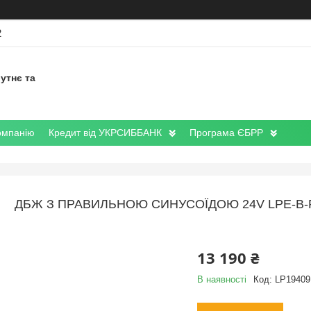
2
утнє та
омпанію
Кредит від УКРСИББАНК
Програма ЄБРР
ДБЖ З ПРАВИЛЬНОЮ СИНУСОЇДОЮ 24V LPE-B-PS
13 190 ₴
В наявності
Код:
LP19409