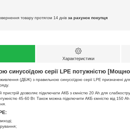
овернення товару протягом 14 днів
за рахунок покупця
Характеристики
ю синусоїдою серії LPE потужністю [Мощно
живлення (ДБЖ) з правильною синусоїдою серії LPE призначені для 
ряду.
й пристрій дозволяє підключати АКБ з ємністю 20 Ah для слабкостр
тужністю 45-60 Вт. Також можна підключити АКБ ємністю від 150 Ah
ня.
PE:
виході;
рування;