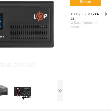
Купити
+380 (96) 911-38-
32
м.Київ (головний
офіс)