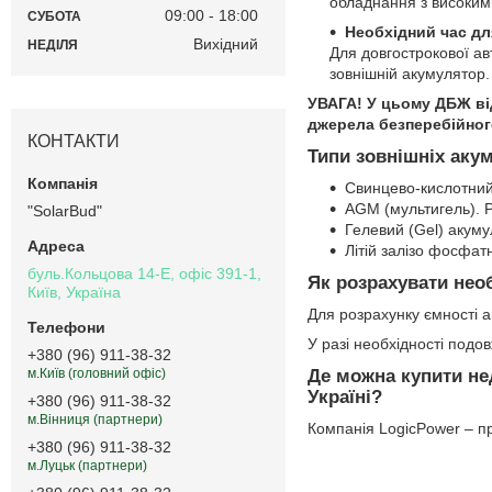
обладнання з високим
09:00
18:00
СУБОТА
Необхідний час дл
Вихідний
НЕДІЛЯ
Для довгострокової ав
зовнішній акумулятор.
УВАГА! У цьому ДБЖ ві
джерела безперебійног
КОНТАКТИ
Типи зовнішніх аку
Свинцево-кислотний
AGM (мультигель). Р
"SolarBud"
Гелевий (Gel) акуму
Літій залізо фосфат
буль.Кольцова 14-Е, офіс 391-1,
Як розрахувати нео
Київ, Україна
Для розрахунку ємності 
У разі необхідності подо
+380 (96) 911-38-32
Де можна купити не
м.Київ (головний офіс)
Україні?
+380 (96) 911-38-32
м.Вінниця (партнери)
Компанія LogicPower – пр
+380 (96) 911-38-32
м.Луцьк (партнери)