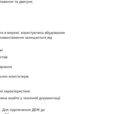
нтаження та двигуни;
уги в мережі, користуючись вбудованим
 навантаження захищається від
ь:
отлів
аднання
сних комп'ютерів
ні характеристики:
на знайти у технічній документації
ня. Для підключення ДБЖ до