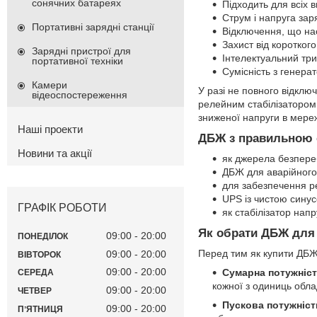
сонячних батареях
Підходить для всіх 
Струм і напруга за
Портативні зарядні станції
Відключення, що на
Захист від коротког
Зарядні пристрої для
Інтелектуальний тр
портативної техніки
Сумісність з генера
Камери
У разі не повного відкл
відеоспостереження
релейним стабілізатором
зниженої напруги в мереж
Наші проекти
ДБЖ з правильною 
Новини та акції
як джерела безпере
ДБЖ для аварійного
для забезпечення р
UPS із чистою синус
ГРАФІК РОБОТИ
як стабілізатор нап
Як обрати ДБЖ для 
09:00
20:00
ПОНЕДІЛОК
Перед тим як купити ДБЖ 
09:00
20:00
ВІВТОРОК
09:00
20:00
Сумарна потужніст
СЕРЕДА
кожної з одиниць обл
09:00
20:00
ЧЕТВЕР
Пускова потужніст
09:00
20:00
ПʼЯТНИЦЯ