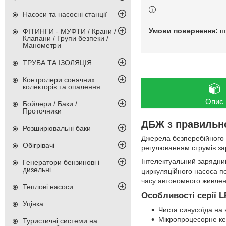
Насоси та насосні станції
п
ФІТИНГИ - МУФТИ / Крани /
Клапани / Групи безпеки /
Манометри
ТРУБА ТА ІЗОЛЯЦІЯ
Контролери сонячних
колекторів та опалення
Опис
Бойлери / Баки /
Проточники
ДБЖ з правильно
Розширювальні баки
Джерела безперебійного 
Обігрівачі
регулюванням струмів за
Інтелектуальний зарядни
Генератори бензинові і
дизельні
циркуляційного насоса по
часу автономного живлен
Теплові насоси
Особливості серії L
Уцінка
Чиста синусоїда на 
Мікропроцесорне ке
Туристичні системи на