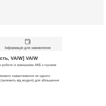
Інформація для замовлення
сть, VA/W] VA/W
роботи із зовнішніми АКБ з гнучким
умового навантаження як одного
 (залежить від моделі) для збільшення