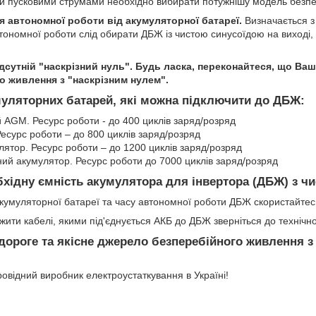
и пусковими струмами необхідно вибирати потужнішу модель безпе
я автономної роботи від акумуляторної батареї.
Визначається з
тономної роботи слід обирати ДБЖ із чистою синусоїдою на виході,
дсутній "наскрізний нуль". Будь ласка, переконайтеся, що Ва
о живлення з "наскрізним нулем".
муляторних батарей, які можна підключити до ДБЖ:
 AGM. Ресурс роботи - до 400 циклів заряд/розряд
есурс роботи – до 800 циклів заряд/розряд
лятор. Ресурс роботи – до 1200 циклів заряд/розряд
ний акумулятор. Ресурс роботи до 7000 циклів заряд/розряд
бхідну ємність акумулятора для інвертора (ДБЖ) з ч
акумуляторної батареї та часу автономної роботи ДБЖ скористайте
вжити кабелі, якими під'єднується АКБ до ДБЖ зверніться до технічно
дороге та якісне джерело безперебійного живлення 
овідний виробник електроустаткування в Україні!