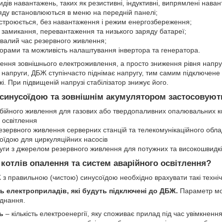
видів навантажень, таких як резистивні, індуктивні, випрямлені нава
ряду встановлюються в меню на передній панелі;
строюється, без навантаження і режим енергозбереження;
о замикання, перевантаження та низького заряду батареї;
ивалий час резервного живлення;
торами та можливість налаштування інвертора та генератора.
ючення зовнішнього електроживлення, а просто зниження рівня напр
 напруги, ДБЖ ступінчасто піднімає напругу, тим самим підключене
і. При підвищеній напрузі стабілізатор знижує його.
синусоїдою та зовнішнім акумулятором застосовуют
бійного живлення для газових або твердопаливних опалювальних к
 освітлення
езервного живлення серверних станцій та телекомунікаційного обл
оїдою для циркуляційних насосів
руги з джерелом резервного живлення для потужних та високошвидкі
котлів опалення та систем аварійного освітлення?
з правильною (чистою) синусоїдою необхідно врахувати такі техніч
ь електроприладів, які будуть підключені до ДБЖ.
Параметр мож
аднання.
ь
– кількість електроенергії, яку споживає прилад під час увімкнен