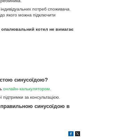
ребійника.
 індивідуальних потреб споживача.
 до якого можна підключити
ш опалювальний котел не вимагає
истою синусоїдою?
сь
онлайн-калькулятором
.
ї підтримки за консультацією.
з правильною синусоїдою в