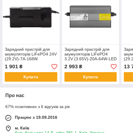
Зарядний пристрій для
Зарядний пристрій для
Заря
акумуляторів LiFePO4 24V
акумуляторів LiFePO4
акум
(29.2V)-7A-168W
3.2V (3.65V)-20A-64W-LED
(29.
1 901
2 993
13 
₴
₴
Купити
Купити
Про нас
67% позитивних з 6 відгуків за рік
Працює з 19.09.2016
м. Київ
буль.Кольцова 14-Е, офіс 391-1, Київ, Україна