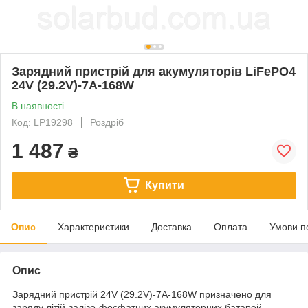
Зарядний пристрій для акумуляторів LiFePO4
24V (29.2V)-7A-168W
В наявності
Код: LP19298
Роздріб
1 487
₴
Купити
Опис
Характеристики
Доставка
Оплата
Умови п
Опис
Зарядний пристрій 24V (29.2V)-7A-168W призначено для
заряду літій-залізо-фосфатних акумуляторних батарей.