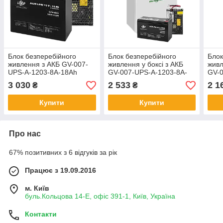
Блок безперебійного
Блок безперебійного
Блок
живлення з АКБ GV-007-
живлення у боксі з АКБ
живл
UPS-A-1203-8A-18Ah
GV-007-UPS-A-1203-8A-
GV-0
9Ah
7Ah
3 030
2 533
2 1
₴
₴
Купити
Купити
Про нас
67% позитивних з 6 відгуків за рік
Працює з 19.09.2016
м. Київ
буль.Кольцова 14-Е, офіс 391-1, Київ, Україна
Контакти