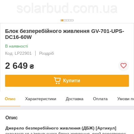
Блок безперебійного живлення GV-701-UPS-
DC16-60W
В наявності
Код: LP22901
Роздріб
2 649
₴
Купити
Опис
Характеристики
Доставка
Оплата
Умови п
Опис
Джерело безперебійного живлення (ДБЖ) [Артикул]
складається з імпульсного блока живлення, який перетворює