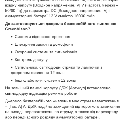
вхідну напругу [Входное напряжение, V] V (частота мережі –
50/60 Гц) до параметра DC [Выходное напряжение, V] і
акумуляторної батареї 12 V ємністю 16000 mAh.
Де застосовуються джерела безперебійного живлення
GreenVison?
Системи відеоспостереження
Електричні замки та домофони
Охоронні системи та сигналізація
Контроль доступу
Світильники, світлодіодні стрічки та лампочки з
джерелом живлення 12 вольт
Інші слаботочні системи 12 вольт
На зовнішній панелі корпусу ДБЖ [Артикул] встановлено
світлодіодну індикацію режимів роботи.
Джерело безперебійного живлення має струм навантаження
– [Ток, А] А. ДБЖ надійно захищений від короткого замикання
на виході, перевантажень по струму, а також від перезаряду
або передчасного розряду акумуляторної батареї.