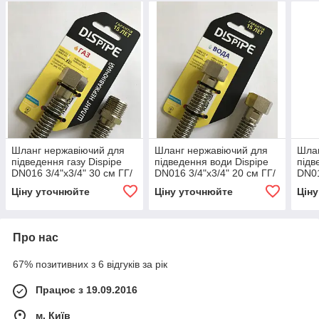
Шланг нержавіючий для
Шланг нержавіючий для
Шлан
підведення газу Dispipe
підведення води Dispipe
підв
DN016 3/4"х3/4" 30 см ГГ/
DN016 3/4"х3/4" 20 см ГГ/
DN01
ГШ
ГШ
ГШ
Ціну уточнюйте
Ціну уточнюйте
Цін
Про нас
67% позитивних з 6 відгуків за рік
Працює з 19.09.2016
м. Київ