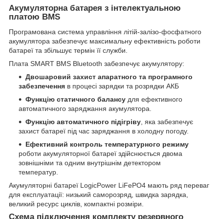
Акумуляторна батарея з інтелектуальною
платою BMS
Програмована система управління літій-залізо-фосфатного
акумулятора забезпечує максимальну ефективність роботи
батареї та збільшує термін її служби.
Плата SMART BMS Bluetooth забезпечує акумулятору:
Двошаровий захист апаратного та програмного
забезпечення
в процесі зарядки та розрядки АКБ
Функцію статичного балансу
для ефективного
автоматичного заряджання акумулятора.
Функцію автоматичного підігріву
, яка забезпечує
захист батареї під час заряджання в холодну погоду.
Ефективний контроль температурного режиму
роботи акумуляторної батареї здійснюється двома
зовнішніми та одним внутрішнім детектором
температур.
Акумуляторні батареї LogicPower LiFePO4 мають ряд переваг
для експлуатації: низький саморозряд, швидка зарядка,
великий ресурс циклів, компактні розміри.
Схема підключення комплекту резервного