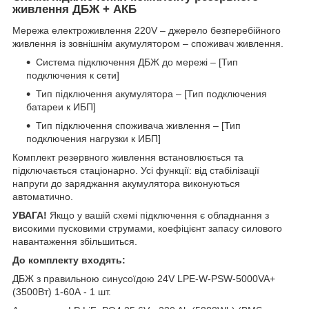
живлення ДБЖ + АКБ
Мережа електроживлення 220V – джерело безперебійного
живлення із зовнішнім акумулятором – споживач живлення.
Система підключення ДБЖ до мережі – [Тип
подключения к сети]
Тип підключення акумулятора – [Тип подключения
батареи к ИБП]
Тип підключення споживача живлення – [Тип
подключения нагрузки к ИБП]
Комплект резервного живлення встановлюється та
підключається стаціонарно. Усі функції: від стабілізації
напруги до заряджання акумулятора виконуються
автоматично.
УВАГА!
Якщо у вашій схемі підключення є обладнання з
високими пусковими струмами, коефіцієнт запасу силового
навантаження збільшиться.
До комплекту входять:
ДБЖ з правильною синусоїдою 24V LPE-W-PSW-5000VA+
(3500Вт) 1-60A - 1 шт.