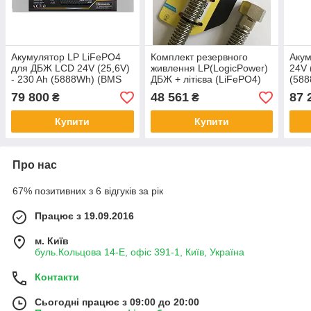
Акумулятор LP LiFePO4
Комплект резервного
Акум
для ДБЖ LCD 24V (25,6V)
живлення LP(LogicPower)
24V 
- 230 Ah (5888Wh) (BMS
ДБЖ + літієва (LiFePO4)
(58
80A/40A) пластик
батарея (UPS В1500 +
200A
79 800
48 561
87 
₴
₴
АКБ LiFePO4 4096W)
ДБ
Купити
Купити
Про нас
67% позитивних з 6 відгуків за рік
Працює з 19.09.2016
м. Київ
буль.Кольцова 14-Е, офіс 391-1, Київ, Україна
Контакти
Сьогодні працює з 09:00 до 20:00