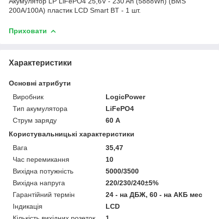
Акумулятор LP LiFePO4 25,6V - 230 Ah (5888Wh) (BMS
200A/100А) пластик LCD Smart BT - 1 шт.
Приховати
Характеристики
Основні атрибути
Виробник
LogicPower
Тип акумулятора
LiFePO4
Струм заряду
60 А
Користувальницькі характеристики
Вага
35,47
Час перемикання
10
Вихідна потужність
5000/3500
Вихідна напруга
220/230/240±5%
Гарантійний термін
24 - на ДБЖ, 60 - на АКБ мес
Індикація
LCD
Кількість вихідних розеток
1