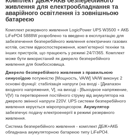
Комплект ДБЖ+АКБ безперебійного
живлення для електрообладнання та
аварійного освітлення із зовнішньою
батареєю
Комплект резервного живлення LogicPower UPS W3500 + АКБ
LiFePO4 5888W розроблено та введено в експлуатацію для
забезпечення безперебійного живлення електричних газових
котлів, систем відеоспостереження, комп'ютерної техніки та
інших пристроїв, що працюють у режимі 24/7/365. Комплект
може бути використаний як джерело безперебійного
живлення для бомбосховища.
Джерело безперебійного живлення з правильною
синусоїдою
потужністю [Мощность, VA/W] VA/W виконує 2
основні функції: стабілізація напруги (на вході - [Диапазон
входного напряжения, V], на виході - [Выходное напряжение,
V]V) та перетворення постійного струму від акумулятора на
джерело змінної напруги 220V. UPS системи безперебійного
живлення керується мікропроцесором.
Акумулятор
забезпечує подачу електроенергії в режимі резервного
живлення.
Система безперебійного живлення - комплект ДБЖ+АКБ
обладнана акумуляторною батареєю типу LiFePO4.