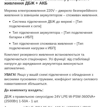
живлення ДБЖ + АКБ
Мережа електроживлення 220V – джерело безперебійного
живлення із зовнішнім акумулятором – споживач живлення.
Система підключення ДБЖ до мережі – [Тип
подключения к сети]
Тип підключення акумулятора – [Тип подключения
батареи к ИБП]
Тип підключення споживача живлення – [Тип
подключения нагрузки к ИБП]
Комплект резервного живлення встановлюється та
підключається стаціонарно. Усі функції: від стабілізації
напруги до заряджання акумулятора виконуються
автоматично.
УВАГА!
Якщо у вашій схемі підключення є обладнання з
високими пусковими струмами, коефіцієнт запасу силового
навантаження збільшиться.
До комплекту входять:
ДБЖ з правильною синусоїдою 24V LPE-W-PSW-3600VA+
(2500Вт) 1-50A - 1 шт.