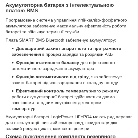
Акумуляторна батарея з інтелектуальною
платою BMS
Програмована система управління літій-залізо-фосфатного
акумулятора забезпечує максимальну ефективність роботи
батареї та збільшує термін її служби.
Плата SMART BMS Bluetooth забезпечує акумулятору:
Двошаровий захист апаратного та програмного
забезпечення
в процесі зарядки та розрядки АКБ
Функцію статичного балансу
для ефективного
автоматичного заряджання акумулятора.
Функцію автоматичного підігріву
, яка забезпечує
захист батареї під час заряджання в холодну погоду.
Ефективний контроль температурного режиму
роботи акумуляторної батареї здійснюється двома
зовнішніми та одним внутрішнім детектором
температур.
Акумуляторні батареї LogicPower LiFePO4 мають ряд переваг
для експлуатації: низький саморозряд, швидка зарядка,
великий ресурс циклів, компактні розміри.
Схема підключення комплекту резервного