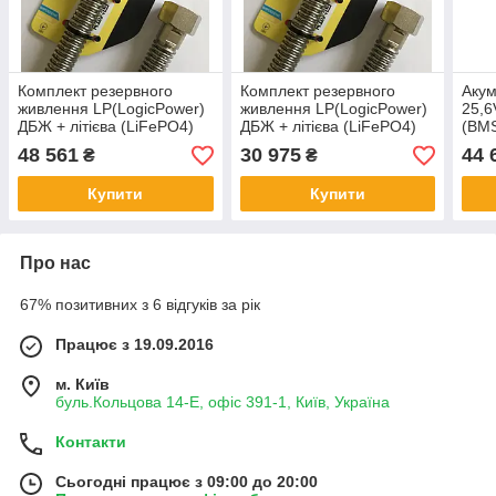
Комплект резервного
Комплект резервного
Акум
живлення LP(LogicPower)
живлення LP(LogicPower)
25,6
ДБЖ + літієва (LiFePO4)
ДБЖ + літієва (LiFePO4)
(BMS
батарея (UPS В1500 +
батарея (UPS В1500 +
LCD 
48 561
30 975
44 
₴
₴
АКБ LiFePO4 4096W)
АКБ LiFePO4 2048W)
Купити
Купити
Про нас
67% позитивних з 6 відгуків за рік
Працює з 19.09.2016
м. Київ
буль.Кольцова 14-Е, офіс 391-1, Київ, Україна
Контакти
Сьогодні працює з 09:00 до 20:00