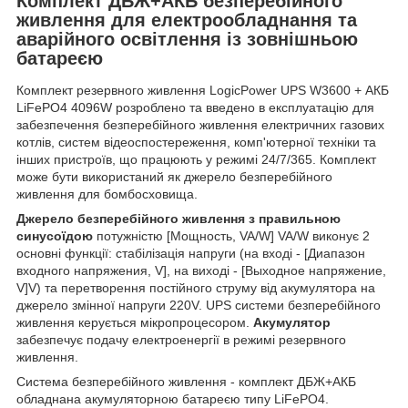
Комплект ДБЖ+АКБ безперебійного
живлення для електрообладнання та
аварійного освітлення із зовнішньою
батареєю
Комплект резервного живлення LogicPower UPS W3600 + АКБ
LiFePO4 4096W розроблено та введено в експлуатацію для
забезпечення безперебійного живлення електричних газових
котлів, систем відеоспостереження, комп'ютерної техніки та
інших пристроїв, що працюють у режимі 24/7/365. Комплект
може бути використаний як джерело безперебійного
живлення для бомбосховища.
Джерело безперебійного живлення з правильною
синусоїдою
потужністю [Мощность, VA/W] VA/W виконує 2
основні функції: стабілізація напруги (на вході - [Диапазон
входного напряжения, V], на виході - [Выходное напряжение,
V]V) та перетворення постійного струму від акумулятора на
джерело змінної напруги 220V. UPS системи безперебійного
живлення керується мікропроцесором.
Акумулятор
забезпечує подачу електроенергії в режимі резервного
живлення.
Система безперебійного живлення - комплект ДБЖ+АКБ
обладнана акумуляторною батареєю типу LiFePO4.