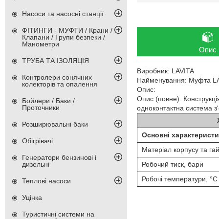
Насоси та насосні станції
ФІТИНГИ - МУФТИ / Крани /
Клапани / Групи безпеки /
Манометри
Опис
ТРУБА ТА ІЗОЛЯЦІЯ
Виробник: LAVITA
Контролери сонячних
Найменування: Муфта LAV
колекторів та опалення
Опис:
Опис (повне): Конструкція
Бойлери / Баки /
Проточники
одноконтактна система з'
Розширювальні баки
Основні характерист
Обігрівачі
Матеріал корпусу та га
Генератори бензинові і
Робочий тиск, бари
дизельні
Робочі температури, °C
Теплові насоси
Уцінка
Туристичні системи на