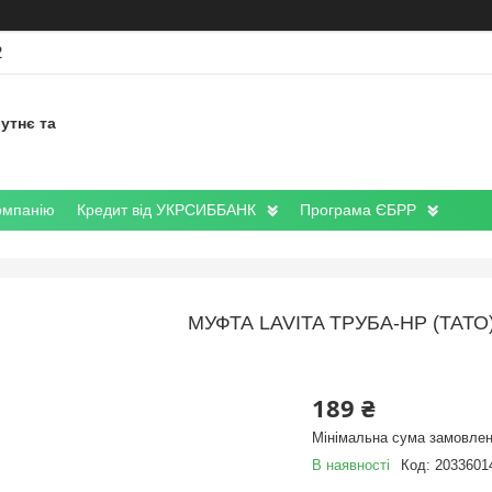
2
утнє та
омпанію
Кредит від УКРСИББАНК
Програма ЄБРР
МУФТА LAVITA ТРУБА-НР (ТАТО)
189 ₴
Мінімальна сума замовленн
В наявності
Код:
2033601