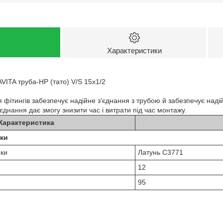
Характеристики
ITA труба-НР (тато) V/S 15x1/2
 фітингів забезпечує надійне з'єднання з трубою й забезпечує надій
єднання дає змогу знизити час і витрати під час монтажу.
Характеристика
ики
йки
Латунь C3771
12
95