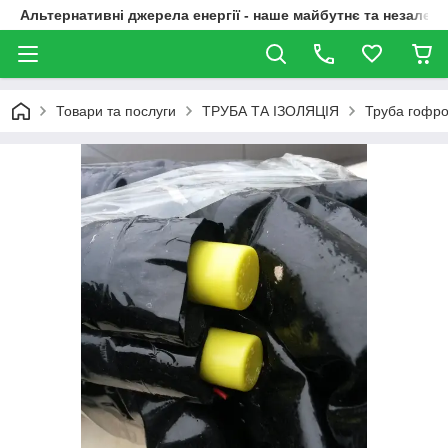
Альтернативні джерела енергії - наше майбутнє та незалежн
Товари та послуги
ТРУБА ТА ІЗОЛЯЦІЯ
Труба гофр