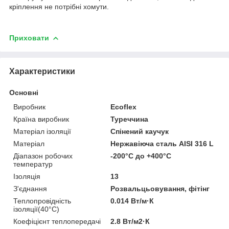
кріплення не потрібні хомути.
Приховати
Характеристики
Основні
Виробник
Ecoflex
Країна виробник
Туреччина
Матеріал ізоляції
Спінений каучук
Матеріал
Нержавіюча сталь AISI 316 L
Діапазон робочих
-200°C до +400°C
температур
Ізоляція
13
З'єднання
Розвальцьовування, фітінг
Теплопровідність
0.014 Вт/м·К
ізоляції(40°С)
Коефіцієнт теплопередачі
2.8 Вт/м2·К