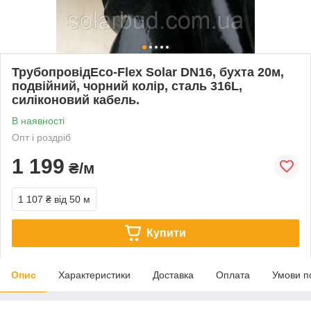
ТрубопровідEco-Flex Solar DN16, бухта 20м,
подвійний, чорний колір, сталь 316L,
силіконовий кабель.
В наявності
Опт і роздріб
1 199
₴/м
1 107 ₴
від 50 м
Купити
Опис
Характеристики
Доставка
Оплата
Умови п