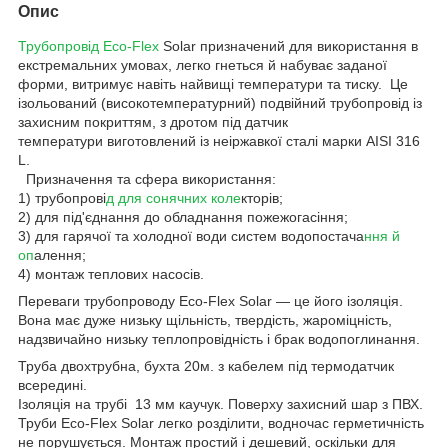
Опис
Трубопровід Eco-Flex
Solar призначений для використання в
екстремальних умовах, легко гнеться й набуває заданої
форми, витримує навіть найвищі температури та тиску. Це
ізольований (високотемпературний) подвійний трубопровід із
захисним покриттям, з дротом під датчик
температури виготовлений із неіржавкої сталі марки AISI 316
L.
Призначення та сфера використання:
1) трубопрові
д для сонячних коле
кторів;
2) для під'єднання до обладнання пожежогасіння;
3) для гарячої та холодної води систем водопостача
ння й
оп
алення;
4) монтаж теплових насосів.
Переваги трубопроводу Eco-Flex Solar — це його ізоляція.
Вона має дуже низьку щільність, твердість, жароміцність,
надзвичайно низьку теплопровідність і брак водопоглинання.
Труба двохтрубна, бухта 20м. з кабелем під термодатчик
всередині.
Ізоляція на трубі 13 мм каучук. Поверху захисний шар з ПВХ.
Труби Eco-Flex Solar легко розділити, водночас герметичність
не порушується. Монтаж простий і дешевий, оскільки для