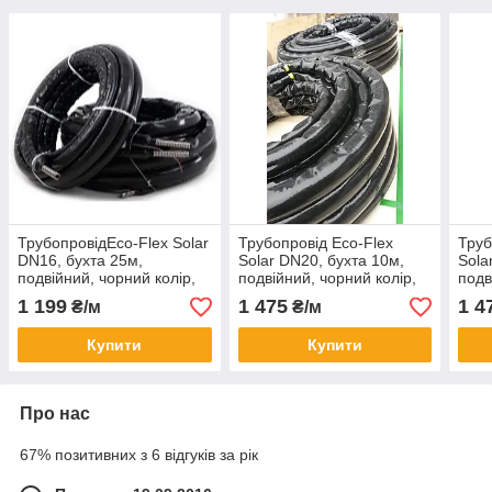
ТрубопровідEco-Flex Solar
Трубопровід Eco-Flex
Труб
DN16, бухта 25м,
Solar DN20, бухта 10м,
Sola
подвійний, чорний колір,
подвійний, чорний колір,
подв
сталь 316L, силіконовий
сталь 316L, силіконовий
стал
1 199
1 475
1 4
₴/м
₴/м
кабель.
кабель.
кабе
Купити
Купити
Про нас
67% позитивних з 6 відгуків за рік