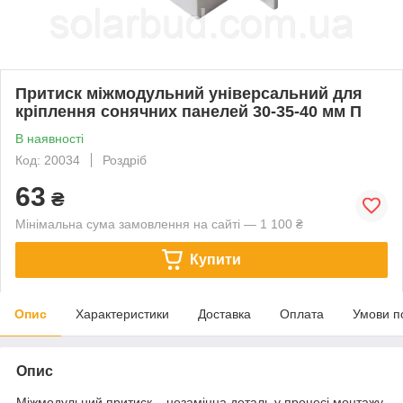
Притиск міжмодульний універсальний для
кріплення сонячних панелей 30-35-40 мм П
В наявності
Код: 20034
Роздріб
63
₴
Мінімальна сума замовлення на сайті — 1 100 ₴
Купити
Опис
Характеристики
Доставка
Оплата
Умови п
Опис
Міжмодульний притиск – незамінна деталь у процесі монтажу