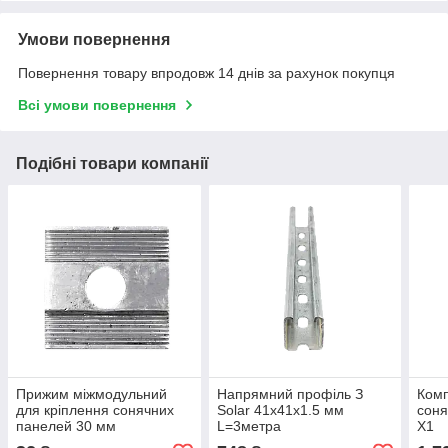
Умови повернення
Повернення товару впродовж 14 днів за рахунок покупця
Всі умови повернення
Подібні товари компанії
Прижим міжмодульний
Напрямний профіль З
Комп
для кріплення сонячних
Solar 41х41х1.5 мм
соня
панелей 30 мм
L=3метра
X1