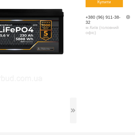
Купити
+380 (96) 911-38-
32
м.Київ (головний
офіс)