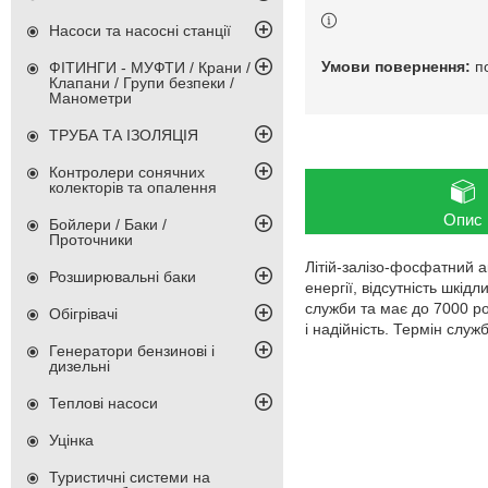
Насоси та насосні станції
п
ФІТИНГИ - МУФТИ / Крани /
Клапани / Групи безпеки /
Манометри
ТРУБА ТА ІЗОЛЯЦІЯ
Контролери сонячних
колекторів та опалення
Опис
Бойлери / Баки /
Проточники
Літій-залізо-фосфатний а
Розширювальні баки
енергії, відсутність шкі
служби та має до 7000 ро
Обігрівачі
і надійність. Термін служб
Генератори бензинові і
дизельні
Теплові насоси
Уцінка
Туристичні системи на