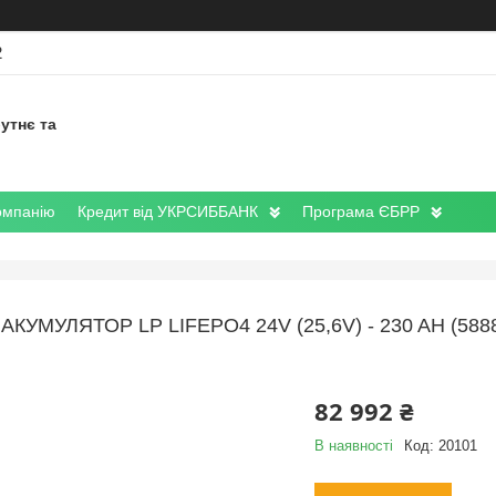
2
утнє та
омпанію
Кредит від УКРСИББАНК
Програма ЄБРР
АКУМУЛЯТОР LP LIFEPO4 24V (25,6V) - 230 AH (58
82 992 ₴
В наявності
Код:
20101