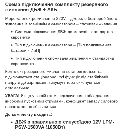
Схема підключення комплекту резервного
живлення ДБЖ + АКБ
Мережа електроживлення 220V – джерело безперебійного
живлення із зовнішнім акумулятором – споживач живлення.
Система підключення ДБЖ до мережі – стандартна
євровилка
Тип підключення акумулятора – [Тип подключения
батареи к ИБП]
Тип підключення споживача живлення – стандартна
євророзетка
Комплект резервного живлення встановлюється та
підключається стаціонарно. Усі функції: від стабілізації
напруги до заряджання акумулятора виконуються
автоматично.
УВАГА!
Якщо у вашій схемі підключення є обладнання з
високими пусковими струмами, коефіцієнт запасу силового
навантаження збільшиться.
До комплекту входять:
ДБЖ з правильною синусоїдою 12V LPM-
PSW-1500VA (1050Вт)