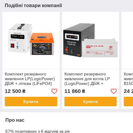
Подібні товари компанії
Комплект резервного
Комплект резервного
Комп
живлення LP(LogicPower)
живлення для котла LP
живл
ДБЖ + літієва (LiFePO4)
(LogicPower) ДБЖ +
B150
батарея (UPS В500 + АКБ
гелева батарея (UPS
бат
12 500
11 860
24 
₴
₴
LiFePO4 410W)
B500VA + АКБ GL 900W)
Купити
Купити
Про нас
67% позитивних з 6 відгуків за рік