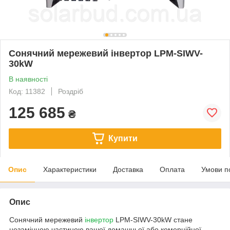
Сонячний мережевий інвертор LPM-SIWV-
30kW
В наявності
Код: 11382
Роздріб
125 685
₴
Купити
Опис
Характеристики
Доставка
Оплата
Умови п
Опис
Сонячний мережевий
інвертор
LPM-SIWV-30kW стане
незамінною частиною вашої домашньої або комерційної