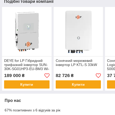
Подібні товари компанії
DEYE for LP Гібридний
Сонячний мережевий
Соня
трифазний інвертор SUN-
інвертор LP KTL-S 33kW
Logi
30K-SG01HP3-EU-BM3 Wi-
500
Fi
189 000
82 726
37 
₴
₴
Купити
Купити
Про нас
67% позитивних з 6 відгуків за рік