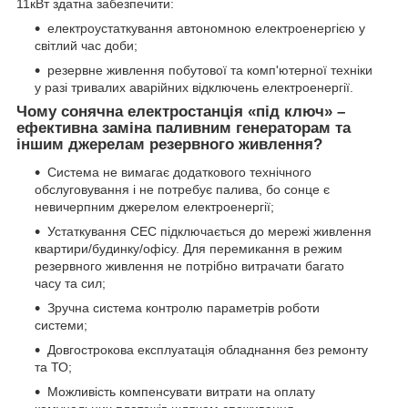
11кВт здатна забезпечити:
електроустаткування автономною електроенергією у
світлий час доби;
резервне живлення побутової та комп'ютерної техніки
у разі тривалих аварійних відключень електроенергії.
Чому сонячна електростанція «під ключ» –
ефективна заміна паливним генераторам та
іншим джерелам резервного живлення?
Система не вимагає додаткового технічного
обслуговування і не потребує палива, бо сонце є
невичерпним джерелом електроенергії;
Устаткування СЕС підключається до мережі живлення
квартири/будинку/офісу. Для перемикання в режим
резервного живлення не потрібно витрачати багато
часу та сил;
Зручна система контролю параметрів роботи
системи;
Довгострокова експлуатація обладнання без ремонту
та ТО;
Можливість компенсувати витрати на оплату