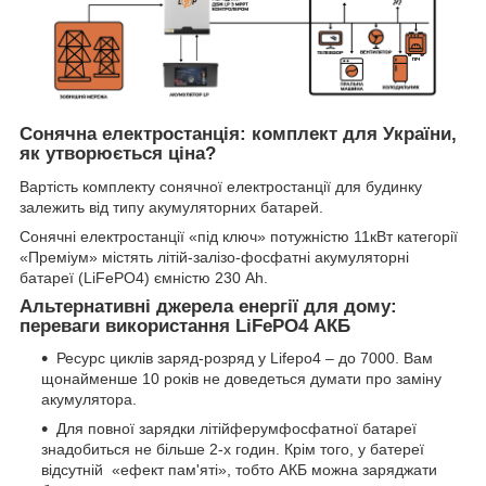
Сонячна електростанція: комплект для України,
як утворюється ціна?
Вартість комплекту сонячної електростанції для будинку
залежить від типу акумуляторних батарей.
Сонячні електростанції «під ключ» потужністю 11кВт категорії
«Преміум» містять літій-залізо-фосфатні акумуляторні
батареї (LiFePO4) ємністю 230 Ah.
Альтернативні джерела енергії для дому:
переваги використання LiFePO4 АКБ
Ресурс циклів заряд-розряд у Lifepo4 – до 7000. Вам
щонайменше 10 років не доведеться думати про заміну
акумулятора.
Для повної зарядки літійферумфосфатної батареї
знадобиться не більше 2-х годин. Крім того, у батереї
відсутній «ефект пам'яті», тобто АКБ можна заряджати