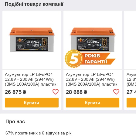
Подібні товари компанії
Акумулятор LP LiFePO4
Акумулятор LP LiFePO4
Акум
12,8V - 230 Ah (2944Wh)
12,8V - 230 Ah (2944Wh)
12,8
(BMS 100A/100А) пластик
(BMS 200A/100А) пластик
(BMS
Smart BT
Smart BT
Smar
26 875
28 688
27 
₴
₴
Купити
Купити
Про нас
67% позитивних з 6 відгуків за рік