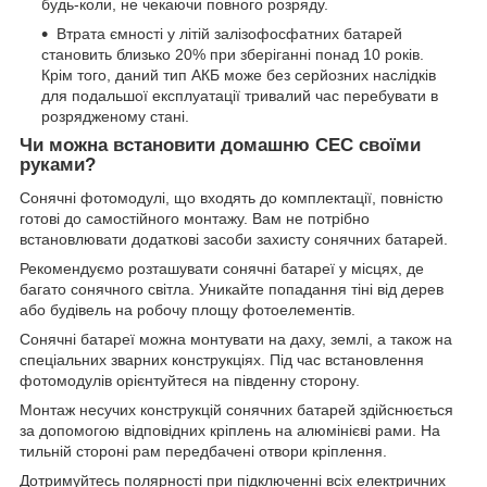
будь-коли, не чекаючи повного розряду.
Втрата ємності у літій залізофосфатних батарей
становить близько 20% при зберіганні понад 10 років.
Крім того, даний тип АКБ може без серйозних наслідків
для подальшої експлуатації тривалий час перебувати в
розрядженому стані.
Чи можна встановити домашню СЕС своїми
руками?
Сонячні фотомодулі, що входять до комплектації, повністю
готові до самостійного монтажу. Вам не потрібно
встановлювати додаткові засоби захисту сонячних батарей.
Рекомендуємо розташувати сонячні батареї у місцях, де
багато сонячного світла. Уникайте попадання тіні від дерев
або будівель на робочу площу фотоелементів.
Сонячні батареї можна монтувати на даху, землі, а також на
спеціальних зварних конструкціях. Під час встановлення
фотомодулів орієнтуйтеся на південну сторону.
Монтаж несучих конструкцій сонячних батарей здійснюється
за допомогою відповідних кріплень на алюмінієві рами. На
тильній стороні рам передбачені отвори кріплення.
Дотримуйтесь полярності при підключенні всіх електричних