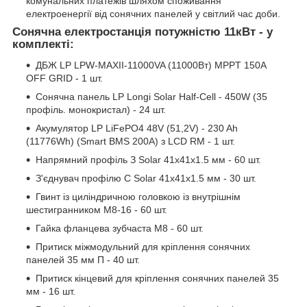
комунальних платежів шляхом споживання
електроенергії від сонячних панелей у світлий час доби.
Сонячна електростанція потужністю 11кВт - у
комплекті:
ДБЖ LP LPW-MAXII-11000VA (11000Вт) MPPT 150A
OFF GRID - 1 шт.
Сонячна панель LP Longi Solar Half-Cell - 450W (35
профіль. монокристал) - 24 шт.
Акумулятор LP LiFePO4 48V (51,2V) - 230 Ah
(11776Wh) (Smart BMS 200A) з LCD RM - 1 шт.
Напрямний профіль З Solar 41х41х1.5 мм - 60 шт.
З'єднувач профілю С Solar 41х41х1.5 мм - 30 шт.
Гвинт із циліндричною головкою із внутрішнім
шестигранником M8-16 - 60 шт.
Гайка фланцева зубчаста М8 - 60 шт.
Притиск міжмодульний для кріплення сонячних
панелей 35 мм П - 40 шт.
Притиск кінцевий для кріплення сонячних панелей 35
мм - 16 шт.